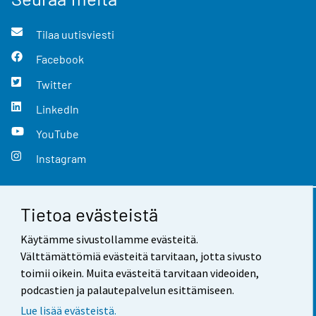
Tilaa uutisviesti
Facebook
Twitter
LinkedIn
YouTube
Instagram
Tietoa evästeistä
Yhteystiedot
Käytämme sivustollamme evästeitä.
Palaute
Välttämättömiä evästeitä tarvitaan, jotta sivusto
toimii oikein. Muita evästeitä tarvitaan videoiden,
Käyttöehdot
podcastien ja palautepalvelun esittämiseen.
Tietosuoja
Lue lisää evästeistä.