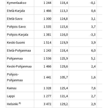
Kymenlaakso
1 244
118,4
-0,1
Etelä-Karjala
1 466
113,3
0,6
Etelä-Savo
1 300
124,8
3,1
Pohjois-Savo
1 535
115,6
3,7
Pohjois-Karjala
1 381
116,0
-3,3
Keski-Suomi
1 514
119,9
3,9
Etelä-Pohjanmaa
1 243
118,4
6,0
Pohjanmaa
1 536
125,9
5,1
Keski-Pohjanmaa
1 466
129,6
2,4
Pohjois-
1 441
105,7
1,6
Pohjanmaa
Kainuu
1 328
125,4
7,6
Lappi
1 277
121,4
2,7
4)
Helsinki
3 472
129,2
2,9