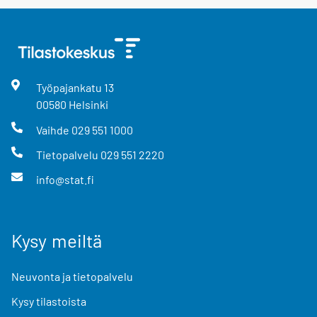
Työpajankatu
13
00580
Helsinki
Vaihde
029 551 1000
Tietopalvelu
029 551 2220
info@stat.fi
Kysy meiltä
Neuvonta ja tietopalvelu
Kysy tilastoista