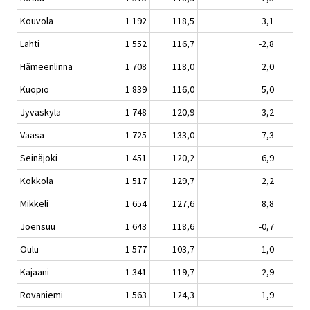
Kouvola
1 192
118,5
3,1
Lahti
1 552
116,7
-2,8
Hämeenlinna
1 708
118,0
2,0
Kuopio
1 839
116,0
5,0
Jyväskylä
1 748
120,9
3,2
Vaasa
1 725
133,0
7,3
Seinäjoki
1 451
120,2
6,9
Kokkola
1 517
129,7
2,2
Mikkeli
1 654
127,6
8,8
Joensuu
1 643
118,6
-0,7
Oulu
1 577
103,7
1,0
Kajaani
1 341
119,7
2,9
Rovaniemi
1 563
124,3
1,9