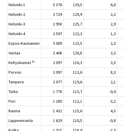
Helsinki-1
5 376
139,5
6,0
Helsinki-2
3 729
129,9
2,2
Helsinki-3
2 958
125,7
2,9
Helsinki-4
2 597
122,3
1,3
Espoo-Kauniainen
3 009
123,5
2,3
Vantaa
2 408
120,8
3,3
5)
Kehyskunnat
2 097
116,3
3,5
Porvoo
2 097
113,6
8,3
Tampere
2 077
119,6
2,1
Turku
1 776
113,7
-0,4
Pori
1 280
112,1
-3,2
Rauma
1 432
115,6
4,5
Lappeenranta
1 629
110,5
-0,8
Kotka
1 315
118,9
-2,3