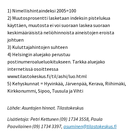
1) Nimellishintaindeksi 2005=100
2) Muutosprosentti lasketaan indeksin pistelukua
käyttäen, muutosta ei voi suoraan laskea suoraan
keskimääräisistä neliöhinnoista aineistojen eroista
johtuen
3) Kuluttajahintojen suhteen
4) Helsingin aluejako perustuu
postinumeroalueluokitukseen. Tarkka aluejako
internetissä osoitteessa
www.tilastokeskus.fi/til/ashi/luo.html
5) Kehyskunnat = Hyvinkää, Järvenpää, Kerava, Riihimäki,
Kirkkonummi, Sipoo, Tuusula ja Vihti
Lähde: Asuntojen hinnat. Tilastokeskus
Lisätietoja: Petri Kettunen (09) 1734 3558, Paula
Paavilainen (09) 1734 3397,
asuminen@tilastokeskus.fi