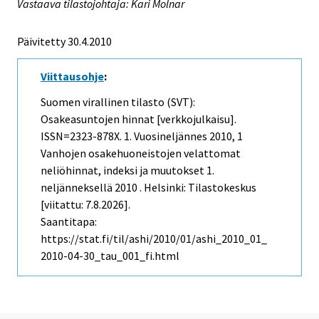
Vastaava tilastojohtaja: Kari Molnar
Päivitetty 30.4.2010
Viittausohje
:
Suomen virallinen tilasto (SVT):
Osakeasuntojen hinnat [verkkojulkaisu].
ISSN=2323-878X.
1. Vuosineljännes
2010, 1
Vanhojen osakehuoneistojen velattomat
neliöhinnat, indeksi ja muutokset 1.
neljänneksellä 2010 . Helsinki: Tilastokeskus
[viitattu: 7.8.2026].
Saantitapa:
https://stat.fi/til/ashi/2010/01/ashi_2010_01_
2010-04-30_tau_001_fi.html