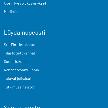
Usein kysytyt kysymykset
Medialle
Löydä nopeasti
StatFin-tietokanta
Tilastotietokannat
Suomi lukuina
Rahanarvonmuunnin
Tulevat julkaisut
Tutkimusaineistot
Seuraa meitä