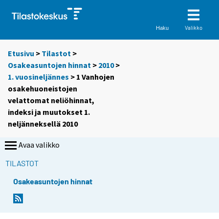
Valikko
Haku
Etusivu
>
Tilastot
>
Osakeasuntojen hinnat
>
2010
>
1. vuosineljännes
> 1 Vanhojen
osakehuoneistojen
velattomat neliöhinnat,
indeksi ja muutokset 1.
neljänneksellä 2010
Avaa valikko
TILASTOT
Osakeasuntojen hinnat