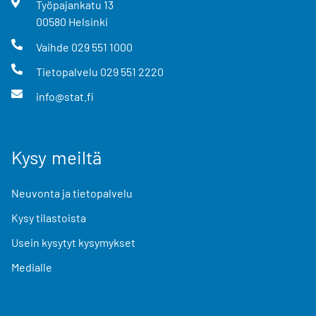
Työpajankatu
13
00580
Helsinki
Vaihde
029 551 1000
Tietopalvelu
029 551 2220
info@stat.fi
Kysy meiltä
Neuvonta ja tietopalvelu
Kysy tilastoista
Usein kysytyt kysymykset
Medialle