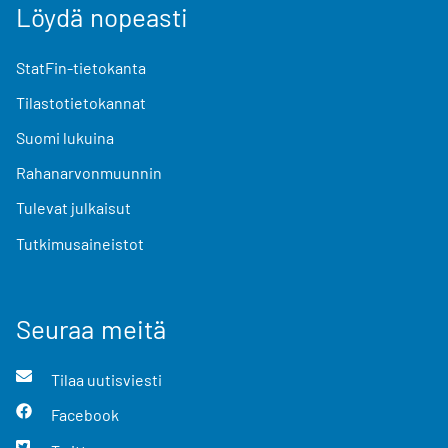
Löydä nopeasti
StatFin-tietokanta
Tilastotietokannat
Suomi lukuina
Rahanarvonmuunnin
Tulevat julkaisut
Tutkimusaineistot
Seuraa meitä
Tilaa uutisviesti
Facebook