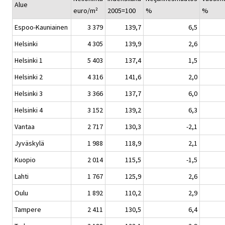
Alue
euro/m²
2005=100
%
%
Espoo-Kauniainen
3 379
139,7
6,5
Helsinki
4 305
139,9
2,6
Helsinki 1
5 403
137,4
1,5
Helsinki 2
4 316
141,6
2,0
Helsinki 3
3 366
137,7
6,0
Helsinki 4
3 152
139,2
6,3
Vantaa
2 717
130,3
-2,1
Jyväskylä
1 988
118,9
2,1
Kuopio
2 014
115,5
-1,5
Lahti
1 767
125,9
2,6
Oulu
1 892
110,2
2,9
Tampere
2 411
130,5
6,4