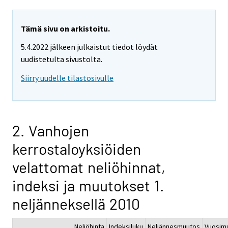
Tämä sivu on arkistoitu.
5.4.2022 jälkeen julkaistut tiedot löydät
uudistetulta sivustolta.
Siirry uudelle tilastosivulle
2. Vanhojen
kerrostaloyksiöiden
velattomat neliöhinnat,
indeksi ja muutokset 1.
neljänneksellä 2010
Neliöhinta
Indeksiluku
Neljännesmuutos
Vuosim