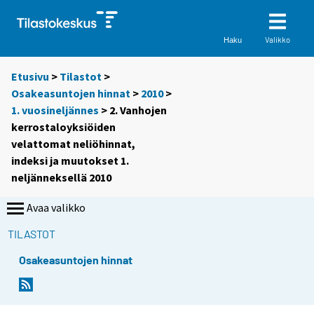
Valikko
Haku
Etusivu
>
Tilastot
>
Osakeasuntojen hinnat
>
2010
>
1. vuosineljännes
> 2. Vanhojen
kerrostaloyksiöiden
velattomat neliöhinnat,
indeksi ja muutokset 1.
neljänneksellä 2010
Avaa valikko
TILASTOT
Osakeasuntojen hinnat