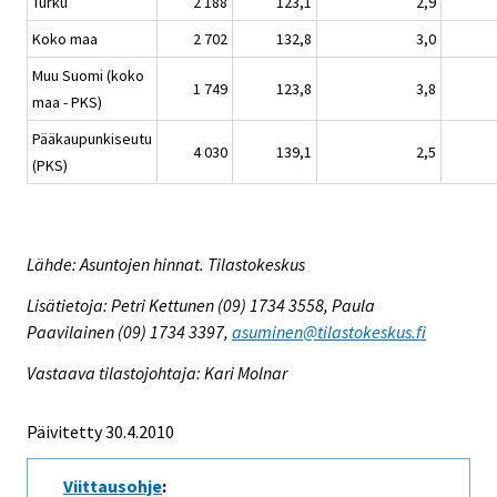
Turku
2 188
123,1
2,9
Koko maa
2 702
132,8
3,0
Muu Suomi (koko
1 749
123,8
3,8
maa - PKS)
Pääkaupunkiseutu
4 030
139,1
2,5
(PKS)
Lähde: Asuntojen hinnat. Tilastokeskus
Lisätietoja: Petri Kettunen (09) 1734 3558, Paula
Paavilainen (09) 1734 3397,
asuminen@tilastokeskus.fi
Vastaava tilastojohtaja: Kari Molnar
Päivitetty 30.4.2010
Viittausohje
: