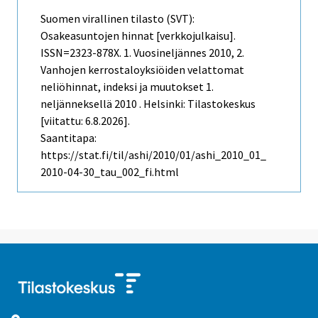
Suomen virallinen tilasto (SVT):
Osakeasuntojen hinnat [verkkojulkaisu].
ISSN=2323-878X.
1. Vuosineljännes
2010, 2.
Vanhojen kerrostaloyksiöiden velattomat
neliöhinnat, indeksi ja muutokset 1.
neljänneksellä 2010 . Helsinki: Tilastokeskus
[viitattu: 6.8.2026].
Saantitapa:
https://stat.fi/til/ashi/2010/01/ashi_2010_01_
2010-04-30_tau_002_fi.html