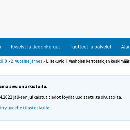
a
Kyselyt ja tiedonkeruut
Tuotteet ja palvelut
Aja
2010
>
2. vuosineljännes
> Liitekuvio 1. Vanhojen kerrostalojen keskimäär
ämä sivu on arkistoitu.
.4.2022 jälkeen julkaistut tiedot löydät uudistetulta sivustolta.
iirry uudelle tilastosivulle