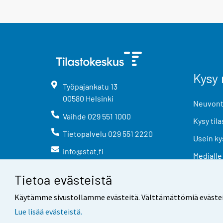
Kysy 
Työpajankatu
13
00580
Helsinki
Neuvonta
Vaihde
029 551 1000
Kysy tila
Tietopalvelu
029 551 2220
Usein ky
info@stat.fi
Medialle
Tietoa evästeistä
Käytämme sivustollamme evästeitä. Välttämättömiä evästeitä t
Lue lisää evästeistä.