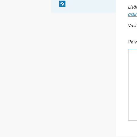
Lisä
asum
Vast
Päiv