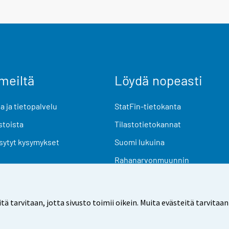
meiltä
Löydä nopeasti
 ja tietopalvelu
StatFin-tietokanta
stoista
Tilastotietokannat
sytyt kysymykset
Suomi lukuina
Rahanarvonmuunnin
Tulevat julkaisut
Tutkimusaineistot
arvitaan, jotta sivusto toimii oikein. Muita evästeitä tarvitaan