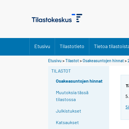
Etusivu
Tilastotieto
Tietoa tilastoist
Etusivu
>
Tilastot
>
Osakeasuntojen hinnat
>
TILASTOT
Osakeasuntojen hinnat
T
Muutoksia tässä
5
tilastossa
S
Julkistukset
Katsaukset