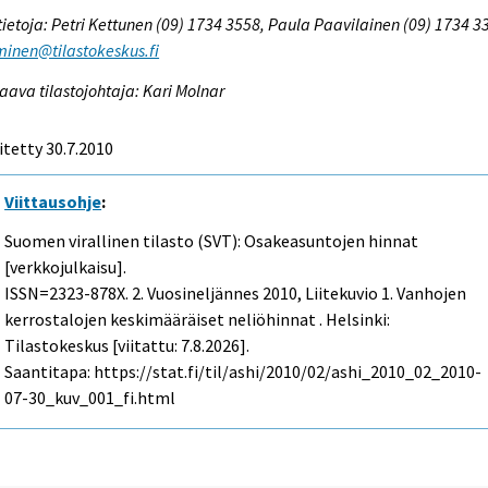
tietoja: Petri Kettunen (09) 1734 3558, Paula Paavilainen (09) 1734 3
inen@tilastokeskus.fi
aava tilastojohtaja: Kari Molnar
itetty 30.7.2010
Viittausohje
:
Suomen virallinen tilasto (SVT): Osakeasuntojen hinnat
[verkkojulkaisu].
ISSN=2323-878X.
2. Vuosineljännes
2010, Liitekuvio 1. Vanhojen
kerrostalojen keskimääräiset neliöhinnat . Helsinki:
Tilastokeskus [viitattu: 7.8.2026].
Saantitapa: https://stat.fi/til/ashi/2010/02/ashi_2010_02_2010-
07-30_kuv_001_fi.html