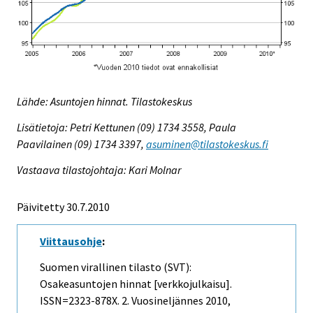
Lähde: Asuntojen hinnat. Tilastokeskus
Lisätietoja: Petri Kettunen (09) 1734 3558, Paula
Paavilainen (09) 1734 3397,
asuminen@tilastokeskus.fi
Vastaava tilastojohtaja: Kari Molnar
Päivitetty 30.7.2010
Viittausohje
:
Suomen virallinen tilasto (SVT):
Osakeasuntojen hinnat [verkkojulkaisu].
ISSN=2323-878X.
2. Vuosineljännes
2010,