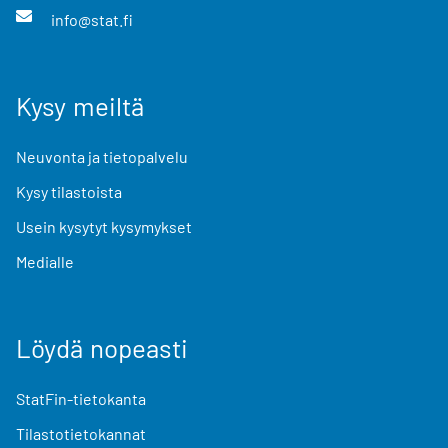
info@stat.fi
Kysy meiltä
Neuvonta ja tietopalvelu
Kysy tilastoista
Usein kysytyt kysymykset
Medialle
Löydä nopeasti
StatFin-tietokanta
Tilastotietokannat