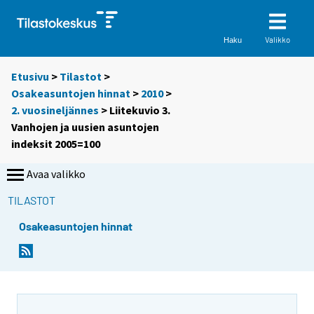
Valikko
Haku
Etusivu
>
Tilastot
>
Osakeasuntojen hinnat
>
2010
>
2. vuosineljännes
> Liitekuvio 3.
Vanhojen ja uusien asuntojen
indeksit 2005=100
Avaa valikko
TILASTOT
Osakeasuntojen hinnat