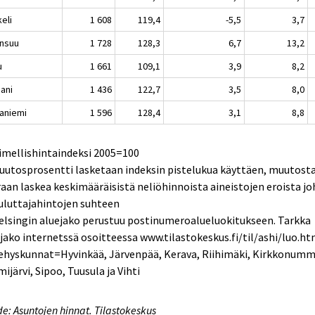
eli
1 608
119,4
-5,5
3,7
nsuu
1 728
128,3
6,7
13,2
u
1 661
109,1
3,9
8,2
aani
1 436
122,7
3,5
8,0
aniemi
1 596
128,4
3,1
8,8
imellishintaindeksi 2005=100
uutosprosentti lasketaan indeksin pistelukua käyttäen, muutosta 
aan laskea keskimääräisistä neliöhinnoista aineistojen eroista j
uluttajahintojen suhteen
elsingin aluejako perustuu postinumeroalueluokitukseen. Tarkka
jako internetssä osoitteessa www.tilastokeskus.fi/til/ashi/luo.ht
Kehyskunnat=Hyvinkää, Järvenpää, Kerava, Riihimäki, Kirkkonumm
ijärvi, Sipoo, Tuusula ja Vihti
e: Asuntojen hinnat. Tilastokeskus