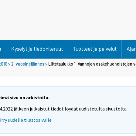
a
Kyselyt ja tiedonkeruut
Tuotteet ja palvelut
Aja
2010
>
2. vuosineljännes
> Liitetaulukko 1. Vanhojen osakehuoneistojen v
ämä sivu on arkistoitu.
.4.2022 jälkeen julkaistut tiedot löydät uudistetulta sivustolta.
iirry uudelle tilastosivulle