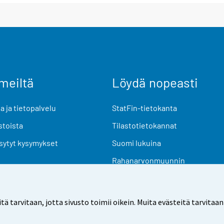
meiltä
Löydä nopeasti
 ja tietopalvelu
StatFin-tietokanta
stoista
Tilastotietokannat
sytyt kysymykset
Suomi lukuina
Rahanarvonmuunnin
Tulevat julkaisut
Tutkimusaineistot
arvitaan, jotta sivusto toimii oikein. Muita evästeitä tarvitaan