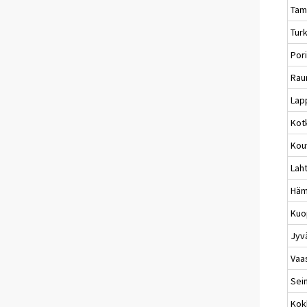
Tam
Tur
Por
Ra
Lap
Kot
Kou
Laht
Häm
Kuo
Jyv
Vaa
Sei
Kok