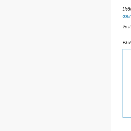
Lisä
asum
Vast
Päiv