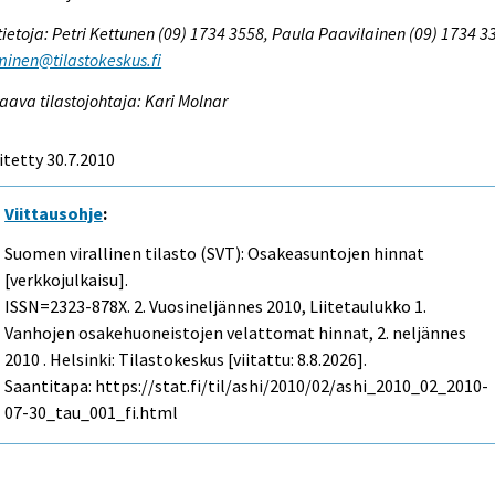
tietoja: Petri Kettunen (09) 1734 3558, Paula Paavilainen (09) 1734 3
inen@tilastokeskus.fi
aava tilastojohtaja: Kari Molnar
itetty 30.7.2010
Viittausohje
:
Suomen virallinen tilasto (SVT): Osakeasuntojen hinnat
[verkkojulkaisu].
ISSN=2323-878X.
2. Vuosineljännes
2010, Liitetaulukko 1.
Vanhojen osakehuoneistojen velattomat hinnat, 2. neljännes
2010 . Helsinki: Tilastokeskus [viitattu: 8.8.2026].
Saantitapa: https://stat.fi/til/ashi/2010/02/ashi_2010_02_2010-
07-30_tau_001_fi.html