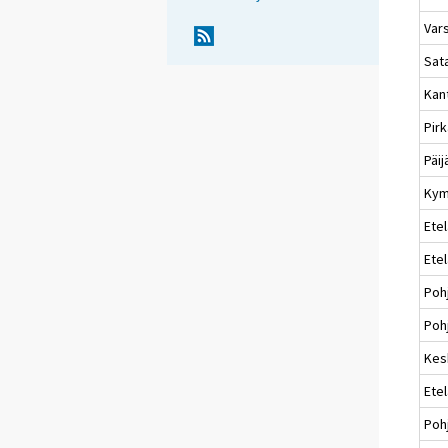
Var
Sat
Kan
Pir
Päi
Kym
Etel
Ete
Poh
Pohj
Kes
Ete
Poh