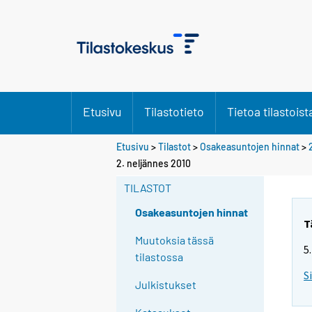
Etusivu
Tilastotieto
Tietoa tilastoist
Etusivu
>
Tilastot
>
Osakeasuntojen hinnat
>
2. neljännes 2010
TILASTOT
Osakeasuntojen hinnat
T
Muutoksia tässä
5
tilastossa
S
Julkistukset