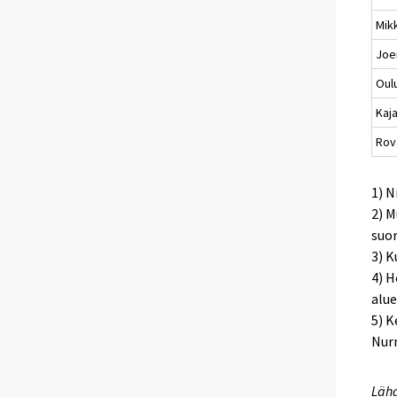
Mikk
Joe
Oul
Kaj
Rov
1) N
2) M
suor
3) K
4) H
alue
5) 
Nurm
Lähd