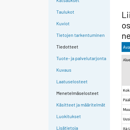
Katsaukset
Taulukot
Li
os
Kuviot
ne
Tietojen tarkentuminen
Tiedotteet
Ava
Tuote- ja palvelutarjonta
Alu
Kuvaus
Laatuselosteet
Kok
Menetelmäselosteet
Pää
Käsitteet ja määritelmät
Muu
Luokitukset
Uus
Lisätietoja
Itä