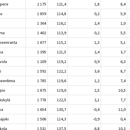
pere
2 175
121,4
1,8
8,4
ku
1 859
114,8
0,2
5,9
i
1 364
116,1
2,4
1,0
uma
1 402
113,9
0,2
5,5
peenranta
1 677
115,2
1,3
5,1
ka
1 395
121,5
2,4
3,7
vola
1 209
119,2
0,9
6,3
i
1 592
122,2
3,6
8,7
eenlinna
1 785
119,6
1,2
7,4
pio
1 875
119,0
2,5
10,5
äskylä
1 778
122,5
2,1
7,7
sa
1 654
130,7
-0,4
12,0
näjoki
1 506
114,3
-0,9
0,4
kola
1 531
137,5
6,8
10,3