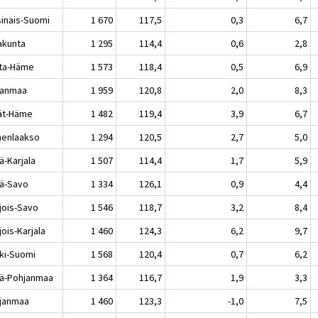
sinais-Suomi
1 670
117,5
0,3
6,7
akunta
1 295
114,4
0,6
2,8
ta-Häme
1 573
118,4
0,5
6,9
kanmaa
1 959
120,8
2,0
8,3
jät-Häme
1 482
119,4
3,9
6,7
enlaakso
1 294
120,5
2,7
5,0
ä-Karjala
1 507
114,4
1,7
5,9
lä-Savo
1 334
126,1
0,9
4,4
jois-Savo
1 546
118,7
3,2
8,4
ois-Karjala
1 460
124,3
6,2
9,7
ki-Suomi
1 568
120,4
0,7
6,2
lä-Pohjanmaa
1 364
116,7
1,9
3,3
janmaa
1 460
123,3
-1,0
7,5