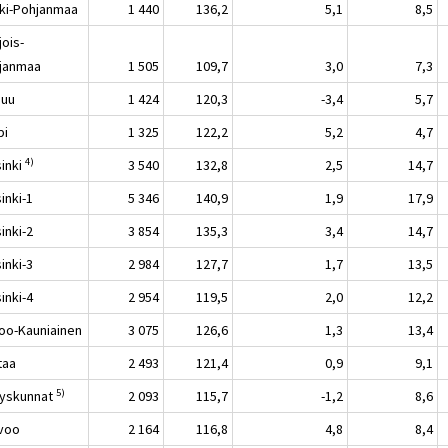
ki-Pohjanmaa
1 440
136,2
5,1
8,5
jois-
janmaa
1 505
109,7
3,0
7,3
nuu
1 424
120,3
-3,4
5,7
pi
1 325
122,2
5,2
4,7
4)
sinki
3 540
132,8
2,5
14,7
inki-1
5 346
140,9
1,9
17,9
inki-2
3 854
135,3
3,4
14,7
inki-3
2 984
127,7
1,7
13,5
inki-4
2 954
119,5
2,0
12,2
oo-Kauniainen
3 075
126,6
1,3
13,4
taa
2 493
121,4
0,9
9,1
5)
yskunnat
2 093
115,7
-1,2
8,6
voo
2 164
116,8
4,8
8,4