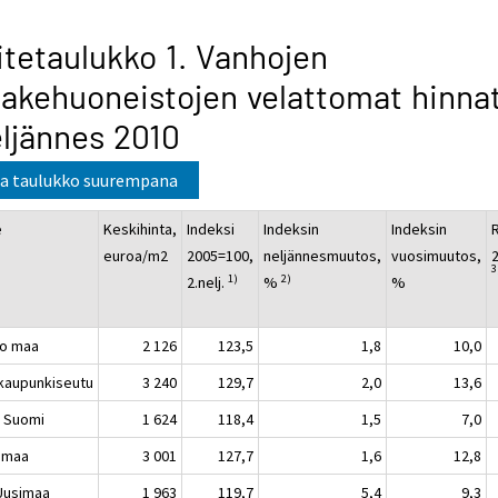
itetaulukko 1. Vanhojen
akehuoneistojen velattomat hinnat
ljännes 2010
a taulukko suurempana
e
Keskihinta,
Indeksi
Indeksin
Indeksin
euroa/m2
2005=100,
neljännesmuutos,
vuosimuutos,
2
3
1)
2)
2.nelj.
%
%
o maa
2 126
123,5
1,8
10,0
kaupunkiseutu
3 240
129,7
2,0
13,6
 Suomi
1 624
118,4
1,5
7,0
imaa
3 001
127,7
1,6
12,8
-Uusimaa
1 963
119,7
5,4
9,3