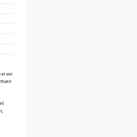
109,0
-6,2
2,8
117,1
5,9
12,2
99,6
3,1
7,2
112,0
2,8
7,1
117,2
2,3
7,8
ei voi
ohtuen
ml
i,