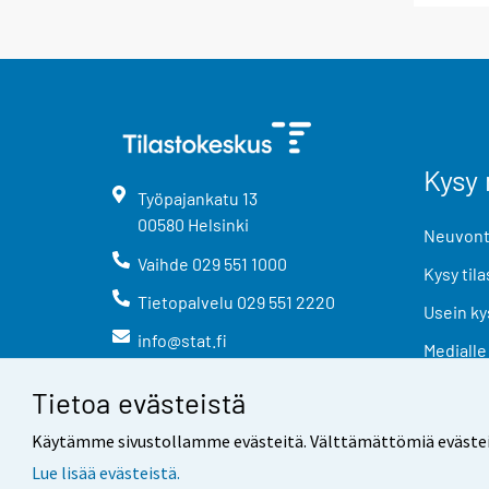
Kysy 
Työpajankatu
13
00580
Helsinki
Neuvonta
Vaihde
029 551 1000
Kysy tila
Tietopalvelu
029 551 2220
Usein ky
info@stat.fi
Medialle
Tietoa evästeistä
Käytämme sivustollamme evästeitä. Välttämättömiä evästeitä t
Lue lisää evästeistä.