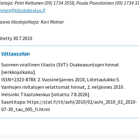
tietoja: Petri Kettunen (09) 1734 3558, Paula Paavilainen (09) 1734 3
inen@tilastokeskus.fi
aava tilastojohtaja: Kari Molnar
itetty 30.7.2010
Viittausohje
:
Suomen virallinen tilasto (SVT): Osakeasuntojen hinnat
[verkkojulkaisu].
ISSN=2323-878X.
2. Vuosineljännes
2010, Liitetaulukko 5.
Vanhojen rivitalojen velattomat hinnat, 2. neljännes 2010 .
Helsinki: Tilastokeskus [viitattu: 7.8.2026].
Saantitapa: https://stat.fi/til/ashi/2010/02/ashi_2010_02_2010-
07-30_tau_005_fi.html