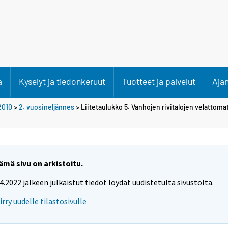
a
Kyselyt ja tiedonkeruut
Tuotteet ja palvelut
Aja
2010
>
2. vuosineljännes
> Liitetaulukko 5. Vanhojen rivitalojen velattomat
ämä sivu on arkistoitu.
.4.2022 jälkeen julkaistut tiedot löydät uudistetulta sivustolta.
iirry uudelle tilastosivulle