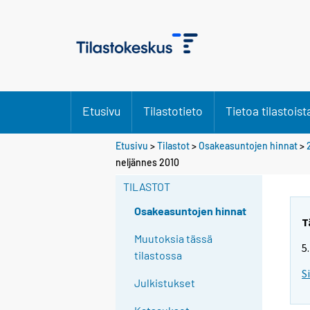
Etusivu
Tilastotieto
Tietoa tilastoist
Etusivu
>
Tilastot
>
Osakeasuntojen hinnat
>
neljännes 2010
TILASTOT
Osakeasuntojen hinnat
T
Muutoksia tässä
5
tilastossa
S
Julkistukset