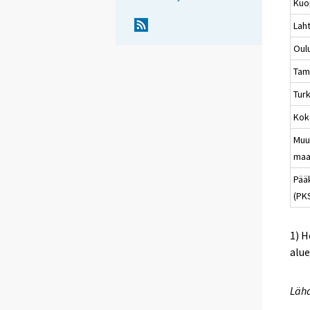
Kuo
Laht
Oul
Tam
Tur
Kok
Muu
maa
Pää
(PK
1) H
alue
Lähd