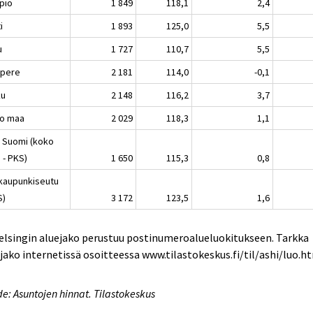
pio
1 849
118,1
2,4
i
1 893
125,0
5,5
u
1 727
110,7
5,5
pere
2 181
114,0
-0,1
ku
2 148
116,2
3,7
o maa
2 029
118,3
1,1
 Suomi (koko
 - PKS)
1 650
115,3
0,8
kaupunkiseutu
S)
3 172
123,5
1,6
elsingin aluejako perustuu postinumeroalueluokitukseen. Tarkka
jako internetissä osoitteessa www.tilastokeskus.fi/til/ashi/luo.h
e: Asuntojen hinnat. Tilastokeskus