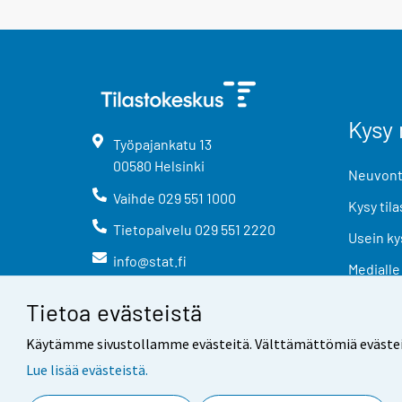
Kysy 
Työpajankatu
13
00580
Helsinki
Neuvonta
Vaihde
029 551 1000
Kysy tila
Tietopalvelu
029 551 2220
Usein ky
info@stat.fi
Medialle
Tietoa evästeistä
Käytämme sivustollamme evästeitä. Välttämättömiä evästeitä t
Lue lisää evästeistä.