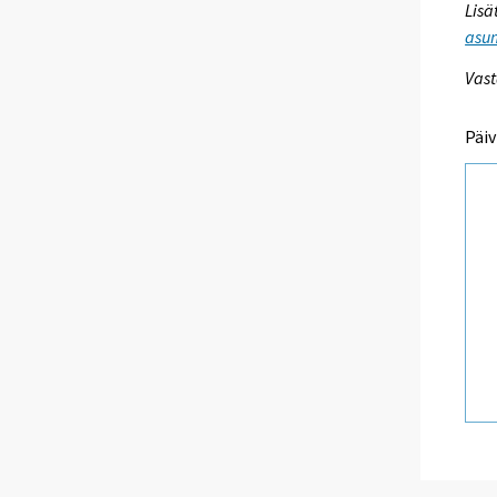
Lisä
asum
Vast
Päiv