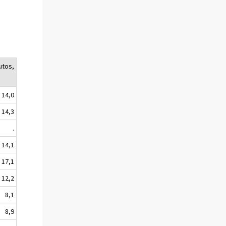
utos,
14,0
14,3
.
14,1
17,1
12,2
8,1
8,9