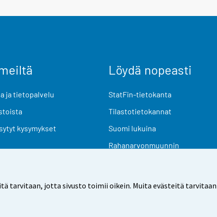
meiltä
Löydä nopeasti
 ja tietopalvelu
StatFin-tietokanta
stoista
Tilastotietokannat
sytyt kysymykset
Suomi lukuina
Rahanarvonmuunnin
Tulevat julkaisut
Tutkimusaineistot
arvitaan, jotta sivusto toimii oikein. Muita evästeitä tarvitaan