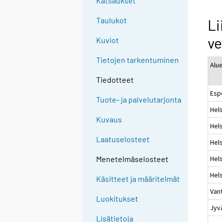
Katsaukset
Taulukot
Li
ve
Kuviot
Tietojen tarkentuminen
Alu
Tiedotteet
Esp
Tuote- ja palvelutarjonta
Hel
Kuvaus
Hels
Laatuselosteet
Hels
Hels
Menetelmäselosteet
Hels
Käsitteet ja määritelmät
Van
Luokitukset
Jyv
Lisätietoja