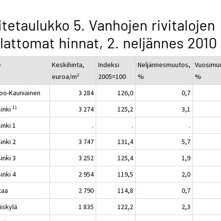
itetaulukko 5. Vanhojen rivitalojen
lattomat hinnat, 2. neljännes 2010
e
Keskihinta,
Indeksi
Neljännesmuutos,
Vuosimu
euroa/m²
2005=100
%
%
oo-Kauniainen
3 284
126,0
0,7
1)
sinki
3 274
125,2
3,1
inki 1
.
.
.
inki 2
3 747
131,4
5,7
inki 3
3 252
125,4
1,9
inki 4
2 954
119,5
2,0
taa
2 790
114,8
0,7
äskylä
1 835
122,2
2,3