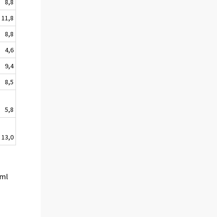
8,8
11,8
8,8
4,6
9,4
8,5
5,8
13,0
tml