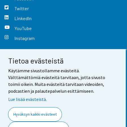
Twitter
LinkedIn
YouTube
Instagram
Tietoa evästeistä
Yhteystiedot
Käytämme sivustollamme evästeitä.
Palaute
Välttämättömiä evästeitä tarvitaan, jotta sivusto
toimii oikein. Muita evästeitä tarvitaan videoiden,
Käyttöehdot
podcastien ja palautepalvelun esittämiseen.
Tietosuoja
Lue lisää evästeistä.
Saavutettavuus
Hyväksyn kaikki evästeet
Tietoa sivustosta