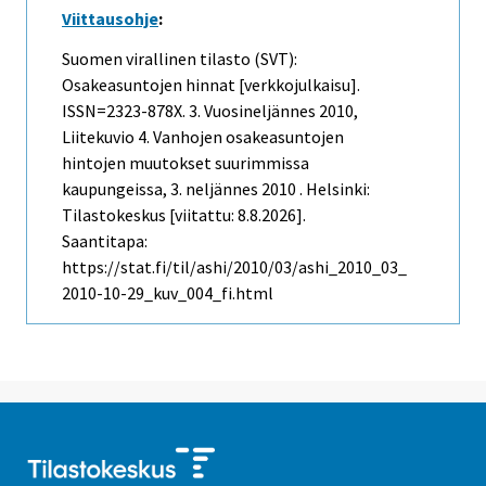
Viittausohje
:
Suomen virallinen tilasto (SVT):
Osakeasuntojen hinnat [verkkojulkaisu].
ISSN=2323-878X.
3. Vuosineljännes
2010,
Liitekuvio 4. Vanhojen osakeasuntojen
hintojen muutokset suurimmissa
kaupungeissa, 3. neljännes 2010 . Helsinki:
Tilastokeskus [viitattu: 8.8.2026].
Saantitapa:
https://stat.fi/til/ashi/2010/03/ashi_2010_03_
2010-10-29_kuv_004_fi.html