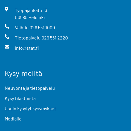
Työpajankatu
13
00580
Helsinki
Vaihde
029 551 1000
Tietopalvelu
029 551 2220
info@stat.fi
Kysy meiltä
Neuvonta ja tietopalvelu
Kysy tilastoista
Usein kysytyt kysymykset
Medialle