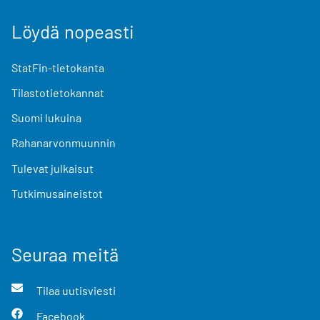
Löydä nopeasti
StatFin-tietokanta
Tilastotietokannat
Suomi lukuina
Rahanarvonmuunnin
Tulevat julkaisut
Tutkimusaineistot
Seuraa meitä
Tilaa uutisviesti
Facebook