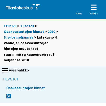
Valikko
Haku
Etusivu
>
Tilastot
>
Osakeasuntojen hinnat
>
2010
>
3. vuosineljännes
> Liitekuvio 4.
Vanhojen osakeasuntojen
hintojen muutokset
suurimmissa kaupungeissa, 3.
neljännes 2010
Avaa valikko
TILASTOT
Osakeasuntojen hinnat