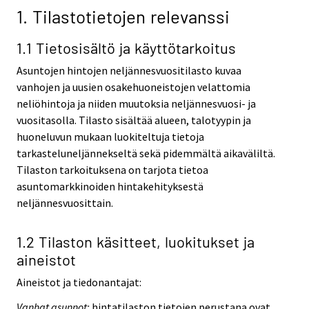
1. Tilastotietojen relevanssi
1.1 Tietosisältö ja käyttötarkoitus
Asuntojen hintojen neljännesvuositilasto kuvaa
vanhojen ja uusien osakehuoneistojen velattomia
neliöhintoja ja niiden muutoksia neljännesvuosi- ja
vuositasolla. Tilasto sisältää alueen, talotyypin ja
huoneluvun mukaan luokiteltuja tietoja
tarkasteluneljännekseltä sekä pidemmältä aikaväliltä.
Tilaston tarkoituksena on tarjota tietoa
asuntomarkkinoiden hintakehityksestä
neljännesvuosittain.
1.2 Tilaston käsitteet, luokitukset ja
aineistot
Aineistot ja tiedonantajat:
Vanhat asunnot:
hintatilaston tietojen perustana ovat