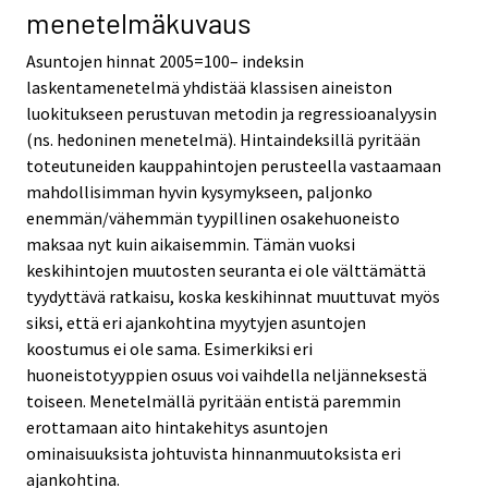
menetelmäkuvaus
Asuntojen hinnat 2005=100– indeksin
laskentamenetelmä yhdistää klassisen aineiston
luokitukseen perustuvan metodin ja regressioanalyysin
(ns. hedoninen menetelmä). Hintaindeksillä pyritään
toteutuneiden kauppahintojen perusteella vastaamaan
mahdollisimman hyvin kysymykseen, paljonko
enemmän/vähemmän tyypillinen osakehuoneisto
maksaa nyt kuin aikaisemmin. Tämän vuoksi
keskihintojen muutosten seuranta ei ole välttämättä
tyydyttävä ratkaisu, koska keskihinnat muuttuvat myös
siksi, että eri ajankohtina myytyjen asuntojen
koostumus ei ole sama. Esimerkiksi eri
huoneistotyyppien osuus voi vaihdella neljänneksestä
toiseen. Menetelmällä pyritään entistä paremmin
erottamaan aito hintakehitys asuntojen
ominaisuuksista johtuvista hinnanmuutoksista eri
ajankohtina.