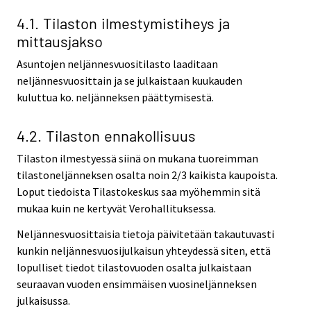
4.1. Tilaston ilmestymistiheys ja
mittausjakso
Asuntojen neljännesvuositilasto laaditaan
neljännesvuosittain ja se julkaistaan kuukauden
kuluttua ko. neljänneksen päättymisestä.
4.2. Tilaston ennakollisuus
Tilaston ilmestyessä siinä on mukana tuoreimman
tilastoneljänneksen osalta noin 2/3 kaikista kaupoista.
Loput tiedoista Tilastokeskus saa myöhemmin sitä
mukaa kuin ne kertyvät Verohallituksessa.
Neljännesvuosittaisia tietoja päivitetään takautuvasti
kunkin neljännesvuosijulkaisun yhteydessä siten, että
lopulliset tiedot tilastovuoden osalta julkaistaan
seuraavan vuoden ensimmäisen vuosineljänneksen
julkaisussa.