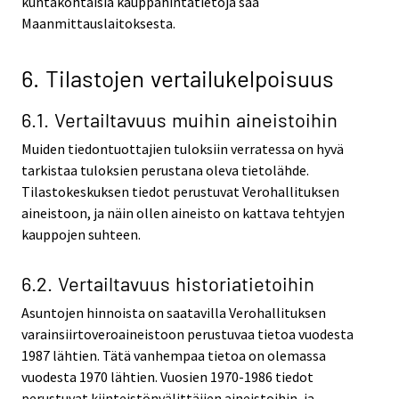
kuntakohtaisia kauppahintatietoja saa
Maanmittauslaitoksesta.
6. Tilastojen vertailukelpoisuus
6.1. Vertailtavuus muihin aineistoihin
Muiden tiedontuottajien tuloksiin verratessa on hyvä
tarkistaa tuloksien perustana oleva tietolähde.
Tilastokeskuksen tiedot perustuvat Verohallituksen
aineistoon, ja näin ollen aineisto on kattava tehtyjen
kauppojen suhteen.
6.2. Vertailtavuus historiatietoihin
Asuntojen hinnoista on saatavilla Verohallituksen
varainsiirtoveroaineistoon perustuvaa tietoa vuodesta
1987 lähtien. Tätä vanhempaa tietoa on olemassa
vuodesta 1970 lähtien. Vuosien 1970-1986 tiedot
perustuvat kiinteistönvälittäjien aineistoihin, ja