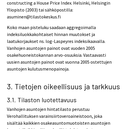
constructing a House Price Index. Helsinki, Helsingin
Yliopisto (2003) tai sähköpostilla:
asuminen@tilastokeskus.fi
Koko maan pisteluku saadaan aggregoimalla
indeksiluokkakohtaiset hinnan muutokset ja
laatukorjaukset ns. log-Laspeyres indeksikaavalla.
Vanhojen asuntojen painot ovat vuoden 2005
osakehuoneistokannan arvo-osuuksia. Vastaavasti
uusien asuntojen painot ovat vuonna 2005 ostettujen
asuntojen kulutusmenopainoja.
3. Tietojen oikeellisuus ja tarkkuus
3.1. Tilaston luotettavuus
Vanhojen asuntojen hintatilasto perustuu
Verohallituksen varainsiirtoveroaineistoon, joka
sisältää kaikkien osakeasuntomuotoisten asuntojen