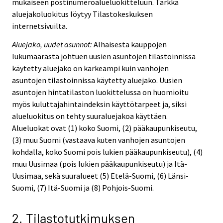
mukaiseen postinumeroalueluokitteluun. Tarkka
aluejakoluokitus löytyy Tilastokeskuksen
internetsivuilta.
Aluejako, uudet asunnot:
Alhaisesta kauppojen
lukumäärästä johtuen uusien asuntojen tilastoinnissa
käytetty aluejako on karkeampi kuin vanhojen
asuntojen tilastoinnissa käytetty aluejako. Uusien
asuntojen hintatilaston luokittelussa on huomioitu
myös kuluttajahintaindeksin käyttötarpeet ja, siksi
alueluokitus on tehty suuraluejakoa käyttäen.
Alueluokat ovat (1) koko Suomi, (2) pääkaupunkiseutu,
(3) muu Suomi (vastaava kuten vanhojen asuntojen
kohdalla, koko Suomi pois lukien pääkaupunkiseutu), (4)
muu Uusimaa (pois lukien pääkaupunkiseutu) ja Itä-
Uusimaa, sekä suuralueet (5) Etelä-Suomi, (6) Länsi-
Suomi, (7) Itä-Suomi ja (8) Pohjois-Suomi.
2. Tilastotutkimuksen