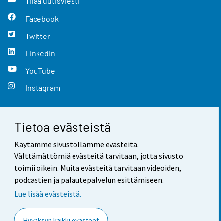
Tilaa uutisviesti
Facebook
Twitter
LinkedIn
YouTube
Instagram
Tietoa evästeistä
Yhteystiedot
Käytämme sivustollamme evästeitä.
Palaute
Välttämättömiä evästeitä tarvitaan, jotta sivusto
toimii oikein. Muita evästeitä tarvitaan videoiden,
Käyttöehdot
podcastien ja palautepalvelun esittämiseen.
Tietosuoja
Lue lisää evästeistä.
Saavutettavuus
Hyväksyn kaikki evästeet