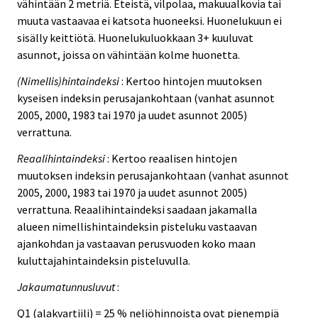
vähintään 2 metriä. Eteistä, vilpolaa, makuualkovia tai
muuta vastaavaa ei katsota huoneeksi. Huonelukuun ei
sisälly keittiötä. Huonelukuluokkaan 3+ kuuluvat
asunnot, joissa on vähintään kolme huonetta.
(Nimellis)hintaindeksi
: Kertoo hintojen muutoksen
kyseisen indeksin perusajankohtaan (vanhat asunnot
2005, 2000, 1983 tai 1970 ja uudet asunnot 2005)
verrattuna.
Reaalihintaindeksi
: Kertoo reaalisen hintojen
muutoksen indeksin perusajankohtaan (vanhat asunnot
2005, 2000, 1983 tai 1970 ja uudet asunnot 2005)
verrattuna. Reaalihintaindeksi saadaan jakamalla
alueen nimellishintaindeksin pisteluku vastaavan
ajankohdan ja vastaavan perusvuoden koko maan
kuluttajahintaindeksin pisteluvulla.
Jakaumatunnusluvut
:
Q1 (alakvartiili) = 25 % neliöhinnoista ovat pienempiä