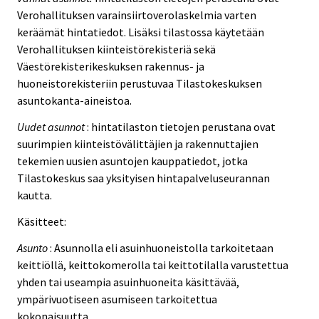
Verohallituksen varainsiirtoverolaskelmia varten
keräämät hintatiedot. Lisäksi tilastossa käytetään
Verohallituksen kiinteistörekisteriä sekä
Väestörekisterikeskuksen rakennus- ja
huoneistorekisteriin perustuvaa Tilastokeskuksen
asuntokanta-aineistoa.
Uudet asunnot
: hintatilaston tietojen perustana ovat
suurimpien kiinteistövälittäjien ja rakennuttajien
tekemien uusien asuntojen kauppatiedot, jotka
Tilastokeskus saa yksityisen hintapalveluseurannan
kautta.
Käsitteet:
Asunto
: Asunnolla eli asuinhuoneistolla tarkoitetaan
keittiöllä, keittokomerolla tai keittotilalla varustettua
yhden tai useampia asuinhuoneita käsittävää,
ympärivuotiseen asumiseen tarkoitettua
kokonaisuutta.