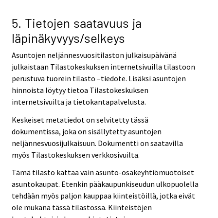
5. Tietojen saatavuus ja
läpinäkyvyys/selkeys
Asuntojen neljännesvuositilaston julkaisupäivänä
julkaistaan Tilastokeskuksen internetsivuilla tilastoon
perustuva tuorein tilasto –tiedote. Lisäksi asuntojen
hinnoista löytyy tietoa Tilastokeskuksen
internetsivuilta ja tietokantapalvelusta.
Keskeiset metatiedot on selvitetty tässä
dokumentissa, joka on sisällytetty asuntojen
neljännesvuosijulkaisuun. Dokumentti on saatavilla
myös Tilastokeskuksen verkkosivuilta.
Tämä tilasto kattaa vain asunto-osakeyhtiömuotoiset
asuntokaupat. Etenkin pääkaupunkiseudun ulkopuolella
tehdään myös paljon kauppaa kiinteistöillä, jotka eivät
ole mukana tässä tilastossa. Kiinteistöjen