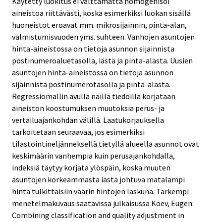
Käytetty luokitus ei välttämättä homogenisoi
aineistoa riittävästi, koska esimerkiksi luokan sisällä
huoneistot eroavat mm. mikrosijainnin, pinta-alan,
valmistumisvuoden yms. suhteen. Vanhojen asuntojen
hinta-aineistossa on tietoja asunnon sijainnista
postinumeroaluetasolla, iästä ja pinta-alasta. Uusien
asuntojen hinta-aineistossa on tietoja asunnon
sijainnista postinumerotasolla ja pinta-alasta.
Regressiomallin avulla näillä tiedoilla korjataan
aineiston koostumuksen muutoksia perus- ja
vertailuajankohdan välillä. Laatukorjauksella
tarkoitetaan seuraavaa, jos esimerkiksi
tilastointineljänneksellä tietyllä alueella asunnot ovat
keskimäärin vanhempia kuin perusajankohdalla,
indeksiä täytyy korjata ylöspäin, koska muuten
asuntojen korkeammasta iästä johtuva matalampi
hinta tulkittaisiin väärin hintojen laskuna. Tarkempi
menetelmäkuvaus saatavissa julkaisussa Koev, Eugen:
Combining classification and quality adjustment in