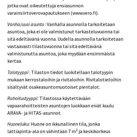
jotka ovat oikeutettuja ensiasunnon
varainsiirtoverovapautukseen (www.vero.fi).
Vanha/uusi asunto
: Vanhalla asunnolla tarkoitetaan
asuntoa, joka ei ole valmistunut tarkasteluvuonna tai
sitä edeltävänä vuonna. Uudella asunnolla tarkoitetaan
vastaavasti tilastovuonna tai sitä edeltävänä
valmistunutta asuntoa, joka myydään ensimmäistä
kertaa.
Talotyyppi
: Tilaston tiedot luokitellaan talotyypin
mukaan kerrostaloihin ja rivitaloihin. Rivitalotietoihin
sisältyvät osakeasuntomuotoiset pientalot.
Rahoitustyyppi:
Tilastossa käytettävään
vapaarahoitteisten asuntojen luokkaan eivät kuulu
ARAVA- ja HITAS-asunnot.
Huoneluku:
Huone on ikkunallinen tila, jonka
lattiapinta-ala on vähintään 7 m² ja keskikorkeus