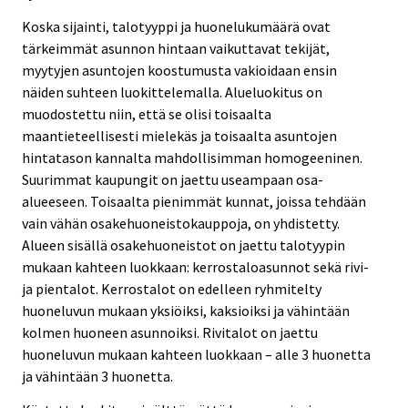
Koska sijainti, talotyyppi ja huonelukumäärä ovat
tärkeimmät asunnon hintaan vaikuttavat tekijät,
myytyjen asuntojen koostumusta vakioidaan ensin
näiden suhteen luokittelemalla. Alueluokitus on
muodostettu niin, että se olisi toisaalta
maantieteellisesti mielekäs ja toisaalta asuntojen
hintatason kannalta mahdollisimman homogeeninen.
Suurimmat kaupungit on jaettu useampaan osa-
alueeseen. Toisaalta pienimmät kunnat, joissa tehdään
vain vähän osakehuoneistokauppoja, on yhdistetty.
Alueen sisällä osakehuoneistot on jaettu talotyypin
mukaan kahteen luokkaan: kerrostaloasunnot sekä rivi-
ja pientalot. Kerrostalot on edelleen ryhmitelty
huoneluvun mukaan yksiöiksi, kaksioiksi ja vähintään
kolmen huoneen asunnoiksi. Rivitalot on jaettu
huoneluvun mukaan kahteen luokkaan – alle 3 huonetta
ja vähintään 3 huonetta.