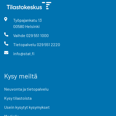
Työpajankatu
13
00580
Helsinki
Vaihde
029 551 1000
Tietopalvelu
029 551 2220
info@stat.fi
Kysy meiltä
Neuvonta ja tietopalvelu
Kysy tilastoista
Usein kysytyt kysymykset