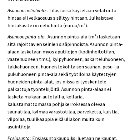
Asunnon neliöhinta
: Tilastossa käytetään velatonta
hintaa eli velkaosuus sisältyy hintaan. Julkaistava
hintakäsite on neliöhinta (euroa/m²).
Asunnon pinta-ala
: Asunnon pinta-ala (m²) lasketaan
sitä rajoittavien seinien sisäpinnoista. Asunnon pinta-
alaan lasketaan myös aputilojen (kodinhoitotilan,
vaatehuoneen tms.), kylpyhuoneen, askarteluhuoneen,
takkahuoneen, huoneistokohtaisen saunan, pesu- ja
pukuhuoneen pinta-ala sekä työtiloina käytettyjen
huoneiden pinta-alat, jos niissä ei työskentele
palkattuja työntekijöitä. Asunnon pinta-alaan ei
lasketa mukaan autotallia, kellaria,
kalustamattomassa pohjakerroksessa olevaa
saunatilaa, kylmää varastotilaa, parveketta, kuistia,
vilpolaa, tuulikaappia eikä ullakon muita kuin
asuintiloja.
Ensiasunto
: Ensiasuntokaupoiksi luetaan ne kaupat,