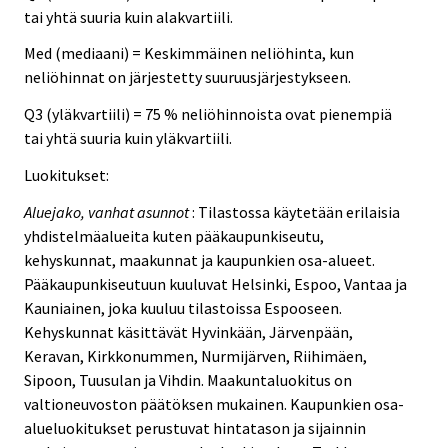
tai yhtä suuria kuin alakvartiili.
Med (mediaani) = Keskimmäinen neliöhinta, kun
neliöhinnat on järjestetty suuruusjärjestykseen.
Q3 (yläkvartiili) = 75 % neliöhinnoista ovat pienempiä
tai yhtä suuria kuin yläkvartiili.
Luokitukset:
Aluejako, vanhat asunnot
: Tilastossa käytetään erilaisia
yhdistelmäalueita kuten pääkaupunkiseutu,
kehyskunnat, maakunnat ja kaupunkien osa-alueet.
Pääkaupunkiseutuun kuuluvat Helsinki, Espoo, Vantaa ja
Kauniainen, joka kuuluu tilastoissa Espooseen.
Kehyskunnat käsittävät Hyvinkään, Järvenpään,
Keravan, Kirkkonummen, Nurmijärven, Riihimäen,
Sipoon, Tuusulan ja Vihdin. Maakuntaluokitus on
valtioneuvoston päätöksen mukainen. Kaupunkien osa-
alueluokitukset perustuvat hintatason ja sijainnin