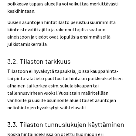
poikkeava tapaus alueella voi vaikuttaa merkittävästi
keskihintaan.
Uusien asuntojen hintatilasto perustuu suurimmilta
kiinteistövälittäjiltä ja rakennuttajilta saatuun
aineistoon ja tiedot ovat lopullisia ensimmäisellä
julkistamiskerralla.
3.2. Tilaston tarkkuus
Tilastoon ei hyväksytä tapauksia, joissa kauppahinta-
tai pinta-alatieto puuttuu tai hinta on poikkeuksellisen
alhainen tai korkea esim. sukulaiskaupan tai
tallennusvirheen vuoksi. Vuosittain määritellään
vanhoille ja uusille asunnoille alueittaiset asuntojen
neliöhintojen hyväksytyt vaihteluvälit.
3.3. Tilaston tunnuslukujen käyttäminen
Koska hintaindeksissä on otettu huomioon eri