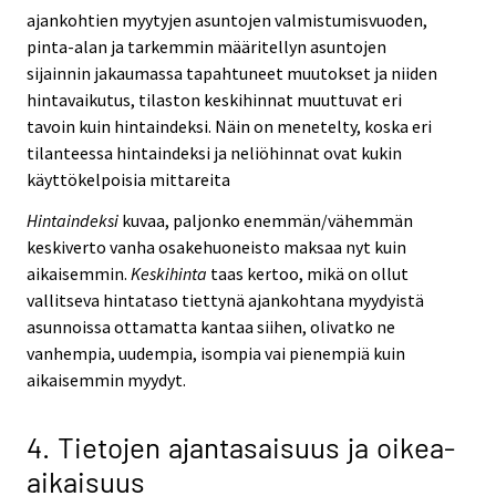
ajankohtien myytyjen asuntojen valmistumisvuoden,
pinta-alan ja tarkemmin määritellyn asuntojen
sijainnin jakaumassa tapahtuneet muutokset ja niiden
hintavaikutus, tilaston keskihinnat muuttuvat eri
tavoin kuin hintaindeksi. Näin on menetelty, koska eri
tilanteessa hintaindeksi ja neliöhinnat ovat kukin
käyttökelpoisia mittareita
Hintaindeksi
kuvaa, paljonko enemmän/vähemmän
keskiverto vanha osakehuoneisto maksaa nyt kuin
aikaisemmin.
Keskihinta
taas kertoo, mikä on ollut
vallitseva hintataso tiettynä ajankohtana myydyistä
asunnoissa ottamatta kantaa siihen, olivatko ne
vanhempia, uudempia, isompia vai pienempiä kuin
aikaisemmin myydyt.
4. Tietojen ajantasaisuus ja oikea-
aikaisuus