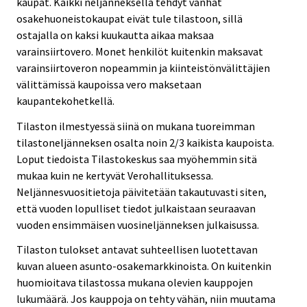
kaupat. Kaikki neljänneksellä tehdyt vanhat
osakehuoneistokaupat eivät tule tilastoon, sillä
ostajalla on kaksi kuukautta aikaa maksaa
varainsiirtovero. Monet henkilöt kuitenkin maksavat
varainsiirtoveron nopeammin ja kiinteistönvälittäjien
välittämissä kaupoissa vero maksetaan
kaupantekohetkellä.
Tilaston ilmestyessä siinä on mukana tuoreimman
tilastoneljänneksen osalta noin 2/3 kaikista kaupoista.
Loput tiedoista Tilastokeskus saa myöhemmin sitä
mukaa kuin ne kertyvät Verohallituksessa.
Neljännesvuositietoja päivitetään takautuvasti siten,
että vuoden lopulliset tiedot julkaistaan seuraavan
vuoden ensimmäisen vuosineljänneksen julkaisussa.
Tilaston tulokset antavat suhteellisen luotettavan
kuvan alueen asunto-osakemarkkinoista. On kuitenkin
huomioitava tilastossa mukana olevien kauppojen
lukumäärä. Jos kauppoja on tehty vähän, niin muutama