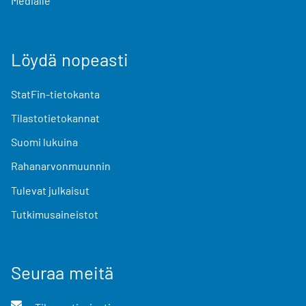
Medialle
Löydä nopeasti
StatFin-tietokanta
Tilastotietokannat
Suomi lukuina
Rahanarvonmuunnin
Tulevat julkaisut
Tutkimusaineistot
Seuraa meitä