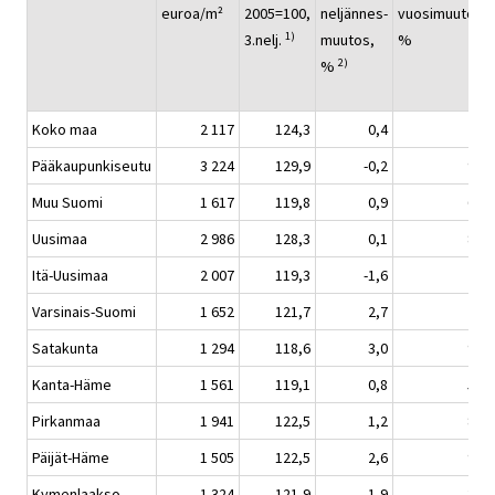
euroa/m²
2005=100,
neljännes-
vuosimuutos,
1)
3.nelj.
muutos,
%
2)
%
Koko maa
2 117
124,3
0,4
7,8
Pääkaupunkiseutu
3 224
129,9
-0,2
9,2
Muu Suomi
1 617
119,8
0,9
6,7
Uusimaa
2 986
128,3
0,1
8,9
Itä-Uusimaa
2 007
119,3
-1,6
7,5
Varsinais-Suomi
1 652
121,7
2,7
7,4
Satakunta
1 294
118,6
3,0
9,8
Kanta-Häme
1 561
119,1
0,8
5,9
Pirkanmaa
1 941
122,5
1,2
8,0
Päijät-Häme
1 505
122,5
2,6
9,9
Kymenlaakso
1 324
121,9
1,9
3,2