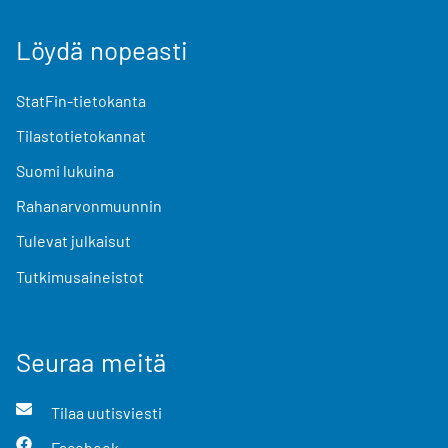
Löydä nopeasti
StatFin-tietokanta
Tilastotietokannat
Suomi lukuina
Rahanarvonmuunnin
Tulevat julkaisut
Tutkimusaineistot
Seuraa meitä
Tilaa uutisviesti
Facebook