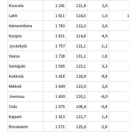
Kouvola
1 241
121,6
2,0
3,7
Lahti
1 611
124,5
1,0
10,6
Hämeenlinna
1 783
122,3
2,6
8,7
Kuopio
1 831
114,8
-4,9
4,6
Jyväskylä
1 757
121,1
-1,2
6,0
Vaasa
1 728
131,1
1,8
7,5
Seinäjoki
1 565
115,1
3,3
5,9
Kokkola
1 418
126,9
-9,8
0,2
Mikkeli
1 649
123,0
2,6
6,1
Joensuu
1 630
120,1
-6,0
5,6
Oulu
1 675
108,4
-0,8
7,4
Kajaani
1 413
122,7
1,4
5,4
Rovaniemi
1 571
125,0
-2,8
8,6