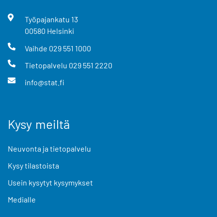
Työpajankatu
13
00580
Helsinki
Vaihde
029 551 1000
Tietopalvelu
029 551 2220
info@stat.fi
Kysy meiltä
Neuvonta ja tietopalvelu
Kysy tilastoista
Usein kysytyt kysymykset
Medialle