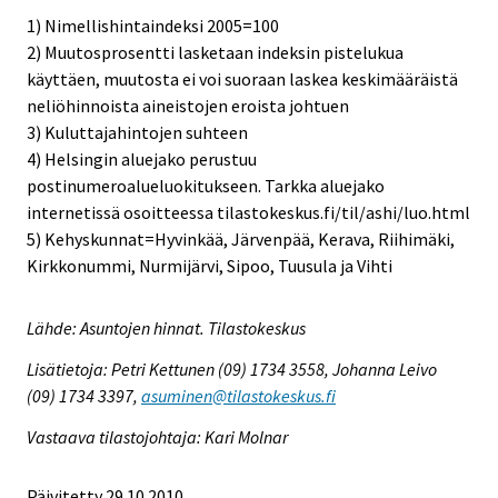
1) Nimellishintaindeksi 2005=100
2) Muutosprosentti lasketaan indeksin pistelukua
käyttäen, muutosta ei voi suoraan laskea keskimääräistä
neliöhinnoista aineistojen eroista johtuen
3) Kuluttajahintojen suhteen
4) Helsingin aluejako perustuu
postinumeroalueluokitukseen. Tarkka aluejako
internetissä osoitteessa tilastokeskus.fi/til/ashi/luo.html
5) Kehyskunnat=Hyvinkää, Järvenpää, Kerava, Riihimäki,
Kirkkonummi, Nurmijärvi, Sipoo, Tuusula ja Vihti
Lähde: Asuntojen hinnat. Tilastokeskus
Lisätietoja: Petri Kettunen (09) 1734 3558, Johanna Leivo
(09) 1734 3397,
asuminen@tilastokeskus.fi
Vastaava tilastojohtaja: Kari Molnar
Päivitetty 29.10.2010