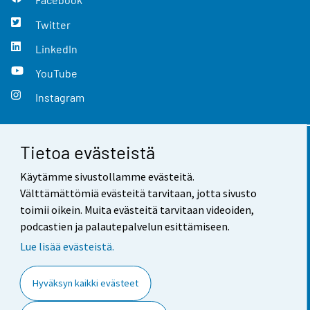
Twitter
LinkedIn
YouTube
Instagram
Tietoa evästeistä
Yhteystiedot
Käytämme sivustollamme evästeitä.
Palaute
Välttämättömiä evästeitä tarvitaan, jotta sivusto
toimii oikein. Muita evästeitä tarvitaan videoiden,
Käyttöehdot
podcastien ja palautepalvelun esittämiseen.
Tietosuoja
Lue lisää evästeistä.
Saavutettavuus
Hyväksyn kaikki evästeet
Tietoa sivustosta