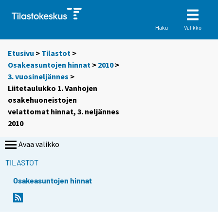
Valikko
Haku
Etusivu
>
Tilastot
>
Osakeasuntojen hinnat
>
2010
>
3. vuosineljännes
>
Liitetaulukko 1. Vanhojen
osakehuoneistojen
velattomat hinnat, 3. neljännes
2010
Avaa valikko
TILASTOT
Osakeasuntojen hinnat