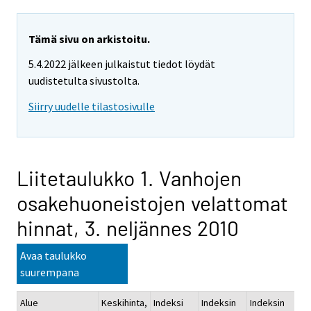
Tämä sivu on arkistoitu.
5.4.2022 jälkeen julkaistut tiedot löydät
uudistetulta sivustolta.
Siirry uudelle tilastosivulle
Liitetaulukko 1. Vanhojen
osakehuoneistojen velattomat
hinnat, 3. neljännes 2010
Avaa taulukko
suurempana
Alue
Keskihinta,
Indeksi
Indeksin
Indeksin