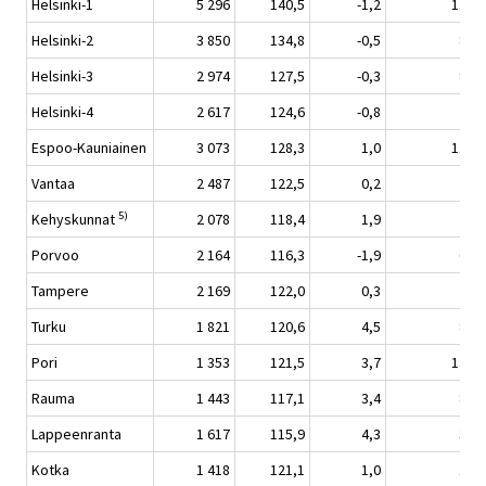
Helsinki-1
5 296
140,5
-1,2
11,7
Helsinki-2
3 850
134,8
-0,5
8,6
Helsinki-3
2 974
127,5
-0,3
8,1
Helsinki-4
2 617
124,6
-0,8
7,5
Espoo-Kauniainen
3 073
128,3
1,0
11,0
Vantaa
2 487
122,5
0,2
7,4
5)
Kehyskunnat
2 078
118,4
1,9
7,8
Porvoo
2 164
116,3
-1,9
6,0
Tampere
2 169
122,0
0,3
7,3
Turku
1 821
120,6
4,5
8,1
Pori
1 353
121,5
3,7
12,6
Rauma
1 443
117,1
3,4
8,7
Lappeenranta
1 617
115,9
4,3
3,1
Kotka
1 418
121,1
1,0
1,9