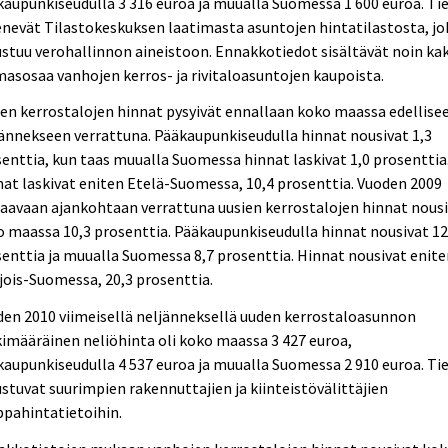
aupunkiseudulla 3 316 euroa ja muualla Suomessa 1 600 euroa. Ti
nevät Tilastokeskuksen laatimasta asuntojen hintatilastosta, jo
stuu verohallinnon aineistoon. Ennakkotiedot sisältävät noin kak
asosaa vanhojen kerros- ja rivitaloasuntojen kaupoista.
en kerrostalojen hinnat pysyivät ennallaan koko maassa edellise
ännekseen verrattuna. Pääkaupunkiseudulla hinnat nousivat 1,3
enttia, kun taas muualla Suomessa hinnat laskivat 1,0 prosenttia
at laskivat eniten Etelä-Suomessa, 10,4 prosenttia. Vuoden 2009
aavaan ajankohtaan verrattuna uusien kerrostalojen hinnat nous
 maassa 10,3 prosenttia. Pääkaupunkiseudulla hinnat nousivat 12
enttia ja muualla Suomessa 8,7 prosenttia. Hinnat nousivat enit
ois-Suomessa, 20,3 prosenttia.
en 2010 viimeisellä neljänneksellä uuden kerrostaloasunnon
imääräinen neliöhinta oli koko maassa 3 427 euroa,
aupunkiseudulla 4 537 euroa ja muualla Suomessa 2 910 euroa. Ti
stuvat suurimpien rakennuttajien ja kiinteistövälittäjien
pahintatietoihin.