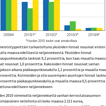
eistotyypeittäin tarkasteltuna yksiöiden hinnat nousivat eniten
lla maassa edellisestä neljänneksestä. Yksiöiden hinnat
aupunkiseudulla laskivat 0,2 prosenttia, kun taas muualla maass
at nousivat 1,0 prosenttia. Kaksioiden hinnat nousivat saman
jakson aikana pääkaupunkiseudulla 1,1 prosenttia ja muualla maa
prosenttia. Kolmioiden ja sitä suurempien asuntojen hinnat laskiv
prosenttia pääkaupunkiseudulla ja muualla maassa 0,5 prosenttia
attuna edelliseen neljännekseen.
en 2010 viimeisellä neljänneksellä vanhan kerrostaloasunnon
imääräinen neliöhinta oli koko maassa 2 211 euroa,