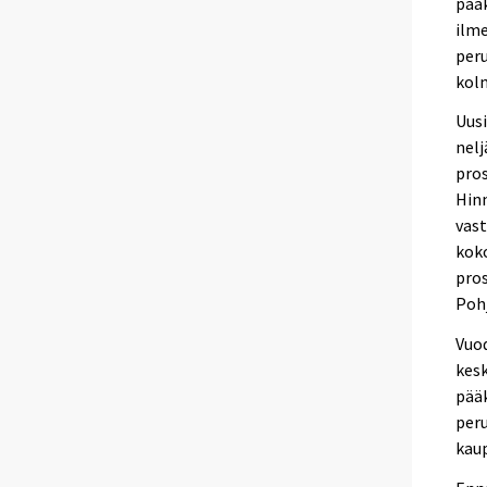
pääk
ilme
peru
kolm
Uusi
nelj
pros
Hinn
vast
koko
pros
Pohj
Vuod
kesk
pääk
peru
kaup