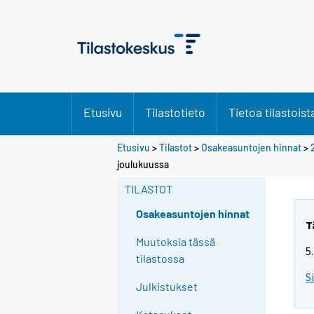
Etusivu
Tilastotieto
Tietoa tilastoist
Etusivu
>
Tilastot
>
Osakeasuntojen hinnat
>
joulukuussa
TILASTOT
Osakeasuntojen hinnat
T
Muutoksia tässä
5
tilastossa
S
Julkistukset