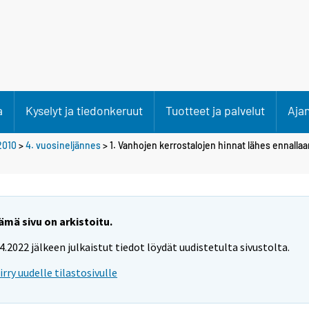
a
Kyselyt ja tiedonkeruut
Tuotteet ja palvelut
Aja
2010
>
4. vuosineljännes
> 1. Vanhojen kerrostalojen hinnat lähes ennallaa
ämä sivu on arkistoitu.
.4.2022 jälkeen julkaistut tiedot löydät uudistetulta sivustolta.
iirry uudelle tilastosivulle