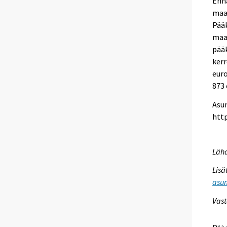
Enn
maas
Pääk
maas
pääk
kerr
euro
873 
Asun
http
Lähd
Lisä
asum
Vast