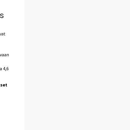
s
vat
ä
avaan
a 4,6
kset