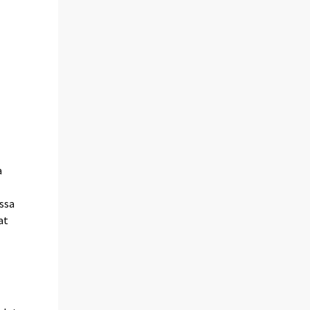
a
ssa
at