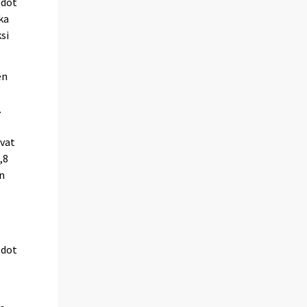
edot
ka
si
en
.
ivat
,8
en
edot