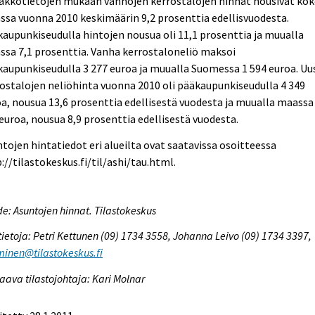
akkotietojen mukaan vanhojen kerrostalojen hinnat nousivat ko
sa vuonna 2010 keskimäärin 9,2 prosenttia edellisvuodesta.
aupunkiseudulla hintojen nousua oli 11,1 prosenttia ja muualla
sa 7,1 prosenttia. Vanha kerrostaloneliö maksoi
aupunkiseudulla 3 277 euroa ja muualla Suomessa 1 594 euroa. Uu
ostalojen neliöhinta vuonna 2010 oli pääkaupunkiseudulla 4 349
a, nousua 13,6 prosenttia edellisestä vuodesta ja muualla maassa
euroa, nousua 8,9 prosenttia edellisestä vuodesta.
tojen hintatiedot eri alueilta ovat saatavissa osoitteessa
://tilastokeskus.fi/til/ashi/tau.html.
e: Asuntojen hinnat. Tilastokeskus
tietoja: Petri Kettunen (09) 1734 3558, Johanna Leivo (09) 1734 3397,
inen@tilastokeskus.fi
aava tilastojohtaja: Kari Molnar