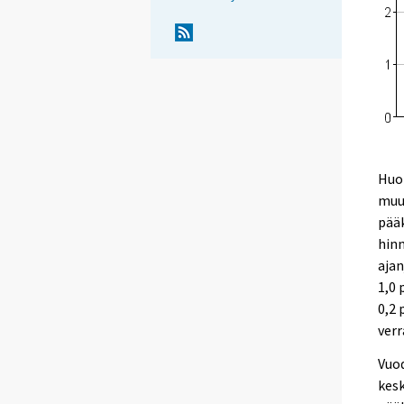
Huon
muua
pääk
hinn
ajan
1,0 
0,2 
verr
Vuod
kesk