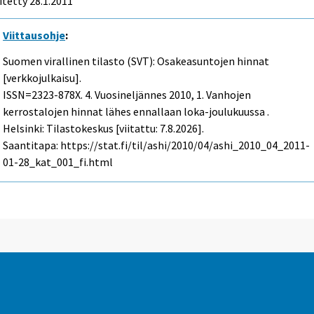
itetty 28.1.2011
Viittausohje
:
Suomen virallinen tilasto (SVT): Osakeasuntojen hinnat
[verkkojulkaisu].
ISSN=2323-878X.
4. Vuosineljännes
2010, 1. Vanhojen
kerrostalojen hinnat lähes ennallaan loka-joulukuussa .
Helsinki: Tilastokeskus [viitattu: 7.8.2026].
Saantitapa: https://stat.fi/til/ashi/2010/04/ashi_2010_04_2011-
01-28_kat_001_fi.html