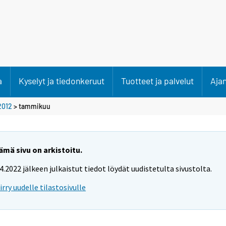
a
Kyselyt ja tiedonkeruut
Tuotteet ja palvelut
Aja
2012
>
tammikuu
ämä sivu on arkistoitu.
.4.2022 jälkeen julkaistut tiedot löydät uudistetulta sivustolta.
iirry uudelle tilastosivulle