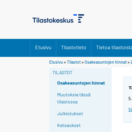
Etusivu
Tilastotieto
Tietoa tilastoist
Etusivu
>
Tilastot
>
Osakeasuntojen hinnat
>
TILASTOT
Osakeasuntojen hinnat
T
Muutoksia tässä
5
tilastossa
S
Julkistukset
Katsaukset