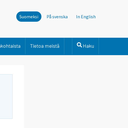
Suomeksi
På svenska
In English
nkohtaista
Tietoa meistä
Haku