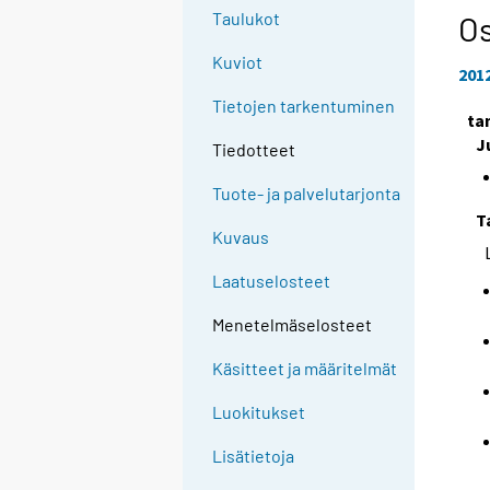
Taulukot
Os
Kuviot
201
Tietojen tarkentuminen
ta
J
Tiedotteet
Tuote- ja palvelutarjonta
T
Kuvaus
Laatuselosteet
Menetelmäselosteet
Käsitteet ja määritelmät
Luokitukset
Lisätietoja