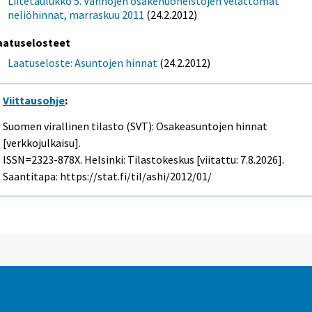
Liitetaulukko 5. Vanhojen osakehuoneistojen velattomat
neliöhinnat, marraskuu 2011
(24.2.2012)
aatuselosteet
Laatuseloste: Asuntojen hinnat
(24.2.2012)
Viittausohje
:
Suomen virallinen tilasto (SVT): Osakeasuntojen hinnat
[verkkojulkaisu].
ISSN=2323-878X. Helsinki: Tilastokeskus [viitattu: 7.8.2026].
Saantitapa: https://stat.fi/til/ashi/2012/01/