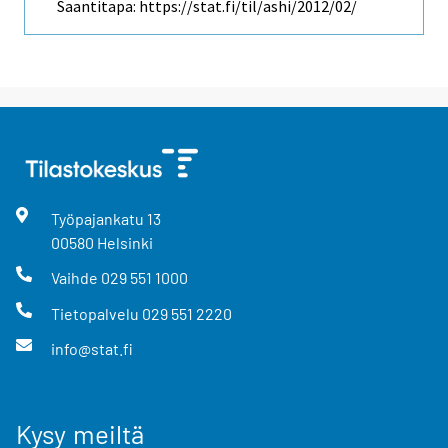
Saantitapa: https://stat.fi/til/ashi/2012/02/
Työpajankatu
13
00580
Helsinki
Vaihde
029 551 1000
Tietopalvelu
029 551 2220
info@stat.fi
Kysy meiltä