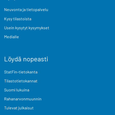
Neuvonta ja tietopalvelu
Kysy tilastoista
Usein kysytyt kysymykset
Medialle
Löydä nopeasti
StatFin-tietokanta
Tilastotietokannat
Suomi lukuina
Rahanarvonmuunnin
Tulevat julkaisut