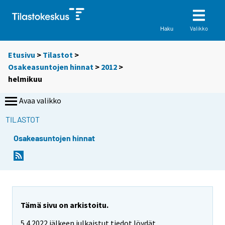
Valikko
Haku
Etusivu
>
Tilastot
>
Osakeasuntojen hinnat
>
2012
>
helmikuu
Avaa valikko
TILASTOT
Osakeasuntojen hinnat
Tämä sivu on arkistoitu.
5.4.2022 jälkeen julkaistut tiedot löydät