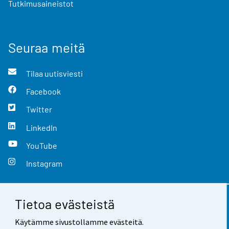
Tutkimusaineistot
Seuraa meitä
Tilaa uutisviesti
Facebook
Twitter
LinkedIn
YouTube
Instagram
Tietoa evästeistä
Yhteystiedot
Käytämme sivustollamme evästeitä.
Palaute