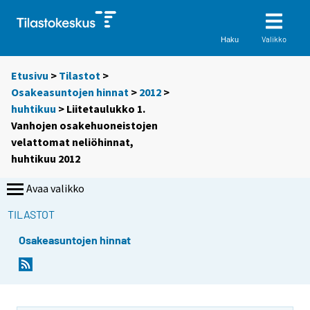
Valikko
Haku
Etusivu
>
Tilastot
>
Osakeasuntojen hinnat
>
2012
>
huhtikuu
> Liitetaulukko 1.
Vanhojen osakehuoneistojen
velattomat neliöhinnat,
huhtikuu 2012
Avaa valikko
TILASTOT
Osakeasuntojen hinnat