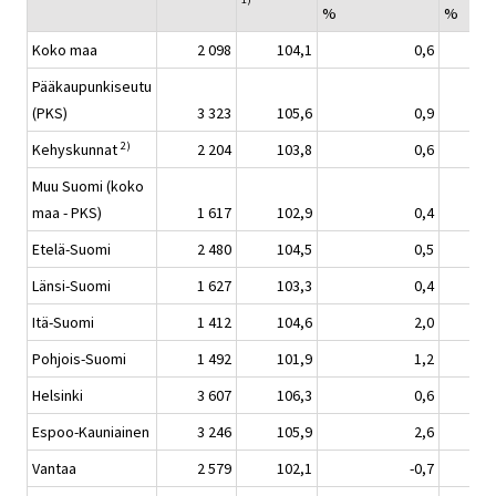
%
%
Koko maa
2 098
104,1
0,6
Pääkaupunkiseutu
(PKS)
3 323
105,6
0,9
2)
Kehyskunnat
2 204
103,8
0,6
Muu Suomi (koko
maa - PKS)
1 617
102,9
0,4
Etelä-Suomi
2 480
104,5
0,5
Länsi-Suomi
1 627
103,3
0,4
Itä-Suomi
1 412
104,6
2,0
Pohjois-Suomi
1 492
101,9
1,2
Helsinki
3 607
106,3
0,6
Espoo-Kauniainen
3 246
105,9
2,6
Vantaa
2 579
102,1
-0,7