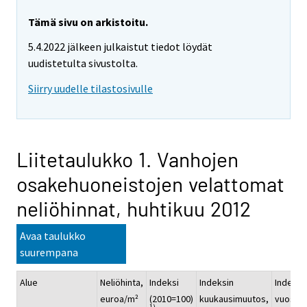
Tämä sivu on arkistoitu.
5.4.2022 jälkeen julkaistut tiedot löydät
uudistetulta sivustolta.
Siirry uudelle tilastosivulle
Liitetaulukko 1. Vanhojen
osakehuoneistojen velattomat
neliöhinnat, huhtikuu 2012
Avaa taulukko
suurempana
Alue
Neliöhinta,
Indeksi
Indeksin
Indeksi
euroa/m²
(2010=100)
kuukausimuutos,
vuosim
1)