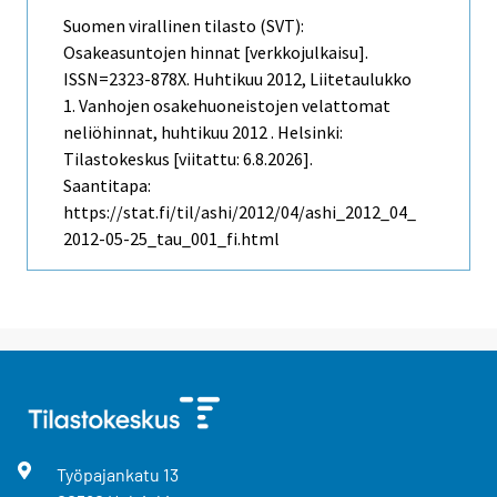
Suomen virallinen tilasto (SVT):
Osakeasuntojen hinnat [verkkojulkaisu].
ISSN=2323-878X.
Huhtikuu
2012, Liitetaulukko
1. Vanhojen osakehuoneistojen velattomat
neliöhinnat, huhtikuu 2012 . Helsinki:
Tilastokeskus [viitattu: 6.8.2026].
Saantitapa:
https://stat.fi/til/ashi/2012/04/ashi_2012_04_
2012-05-25_tau_001_fi.html
Työpajankatu
13