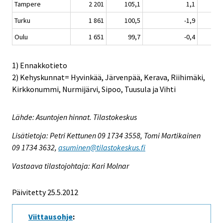
Tampere
2 201
105,1
1,1
Turku
1 861
100,5
-1,9
Oulu
1 651
99,7
-0,4
1) Ennakkotieto
2) Kehyskunnat= Hyvinkää, Järvenpää, Kerava, Riihimäki,
Kirkkonummi, Nurmijärvi, Sipoo, Tuusula ja Vihti
Lähde: Asuntojen hinnat. Tilastokeskus
Lisätietoja: Petri Kettunen 09 1734 3558, Tomi Martikainen
09 1734 3632,
asuminen@tilastokeskus.fi
Vastaava tilastojohtaja: Kari Molnar
Päivitetty 25.5.2012
Viittausohje
: