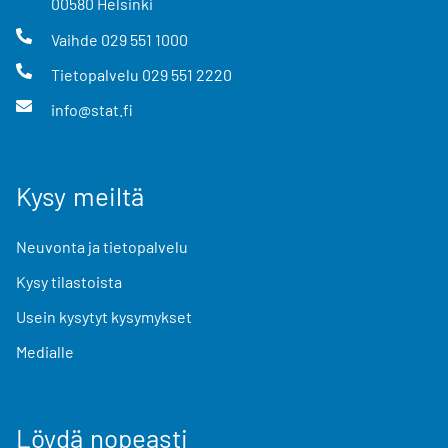
00580
Helsinki
Vaihde
029 551 1000
Tietopalvelu
029 551 2220
info@stat.fi
Kysy meiltä
Neuvonta ja tietopalvelu
Kysy tilastoista
Usein kysytyt kysymykset
Medialle
Löydä nopeasti