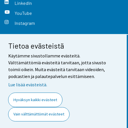
LinkedIn
YouTube
Instagram
Tietoa evästeistä
Yhteystiedot
Käytämme sivustollamme evästeitä.
Palaute
Välttämättömiä evästeitä tarvitaan, jotta sivusto
toimii oikein. Muita evästeitä tarvitaan videoiden,
Käyttöehdot
podcastien ja palautepalvelun esittämiseen.
Tietosuoja
Lue lisää evästeistä.
Saavutettavuus
Hyväksyn kaikki evästeet
Tietoa sivustosta
Vain välttämättömät evästeet
Evästeasetukset