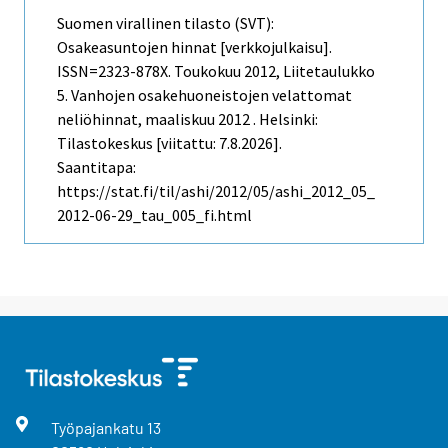
Suomen virallinen tilasto (SVT):
Osakeasuntojen hinnat [verkkojulkaisu].
ISSN=2323-878X.
Toukokuu
2012, Liitetaulukko
5. Vanhojen osakehuoneistojen velattomat
neliöhinnat, maaliskuu 2012 . Helsinki:
Tilastokeskus [viitattu: 7.8.2026].
Saantitapa:
https://stat.fi/til/ashi/2012/05/ashi_2012_05_
2012-06-29_tau_005_fi.html
Työpajankatu
13