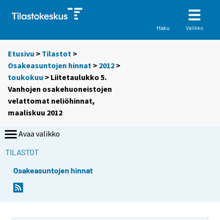
Valikko
Haku
Etusivu
>
Tilastot
>
Osakeasuntojen hinnat
>
2012
>
toukokuu
> Liitetaulukko 5.
Vanhojen osakehuoneistojen
velattomat neliöhinnat,
maaliskuu 2012
Avaa valikko
TILASTOT
Osakeasuntojen hinnat