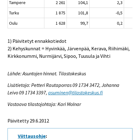
Tampere
2 261
104,1
2,3
Turku
1 875
101,8
-0,5
Oulu
1 628
99,7
0,2
1) Päivitetyt ennakkotiedot
2) Kehyskunnat = Hyvinkää, Järvenpää, Kerava, Riihimäki,
Kirkkonummi, Nurmijärvi, Sipoo, Tuusula ja Vihti
Lähde: Asuntojen hinnat. Tilastokeskus
Lisätietoja: Petteri Rautaporras 09 1734 3472, Johanna
Leivo 09 1734 3397,
asuminen@tilastokeskus.fi
Vastaava tilastojohtaja: Kari Molnar
Päivitetty 29.6.2012
Viittausohje
: