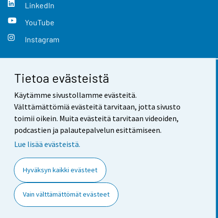
LinkedIn
YouTube
Instagram
Tietoa evästeistä
Yhteystiedot
Käytämme sivustollamme evästeitä.
Palaute
Välttämättömiä evästeitä tarvitaan, jotta sivusto
toimii oikein. Muita evästeitä tarvitaan videoiden,
Käyttöehdot
podcastien ja palautepalvelun esittämiseen.
Tietosuoja
Lue lisää evästeistä.
Saavutettavuus
Hyväksyn kaikki evästeet
Tietoa sivustosta
Vain välttämättömät evästeet
Evästeasetukset