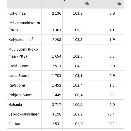
%
%
Koko maa
2 136
103,7
0,9
Pääkaupunkiseutu
(PKS)
3 363
105,3
1,1
2)
Kehyskunnat
2 208
103,5
1,9
Muu Suomi (koko
maa - PKS)
1 654
102,5
0,8
Etelä-Suomi
2 513
104,3
0,9
Länsi-Suomi
1 703
103,1
0,9
Itä-Suomi
1 452
102,4
1,3
Pohjois-Suomi
1 449
100,4
0,8
Helsinki
3 717
106,5
2,0
Espoo-Kauniainen
3 196
103,7
-0,4
Vantaa
2 531
102,9
0,3