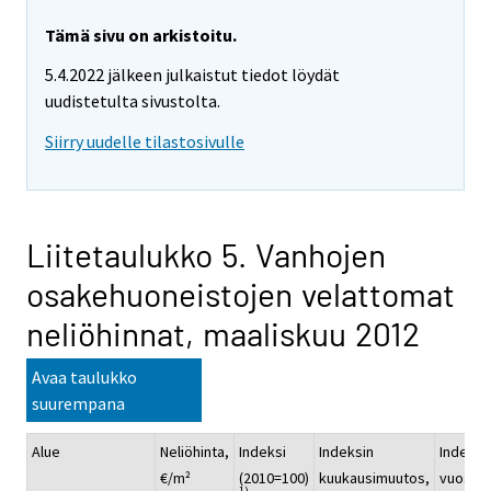
Tämä sivu on arkistoitu.
5.4.2022 jälkeen julkaistut tiedot löydät
uudistetulta sivustolta.
Siirry uudelle tilastosivulle
Liitetaulukko 5. Vanhojen
osakehuoneistojen velattomat
neliöhinnat, maaliskuu 2012
Avaa taulukko
suurempana
Alue
Neliöhinta,
Indeksi
Indeksin
Indeksi
€/m²
(2010=100)
kuukausimuutos,
vuosim
1)