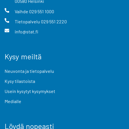
00580
Helsinki
Vaihde
029 551 1000
Tietopalvelu
029 551 2220
info@stat.fi
Kysy meiltä
Neuvonta ja tietopalvelu
Kysy tilastoista
Usein kysytyt kysymykset
Medialle
Löydä nopeasti