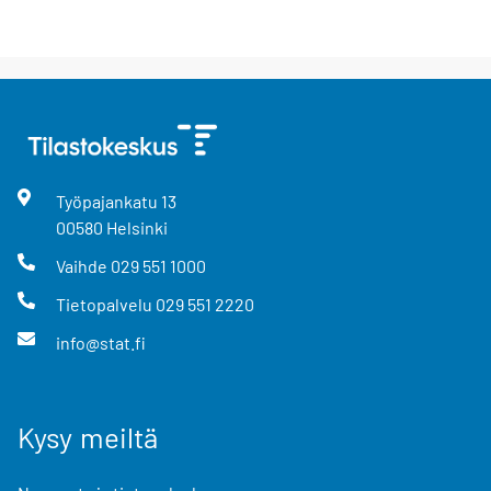
Työpajankatu
13
00580
Helsinki
Vaihde
029 551 1000
Tietopalvelu
029 551 2220
info@stat.fi
Kysy meiltä