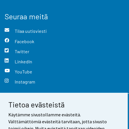
Seuraa meitä
Tilaa uutisviesti
Facebook
Twitter
LinkedIn
YouTube
Instagram
Tietoa evästeistä
Yhteystiedot
Käytämme sivustollamme evästeitä.
Palaute
Välttämättömiä evästeitä tarvitaan, jotta sivusto
toimii oikein. Muita evästeitä tarvitaan videoiden,