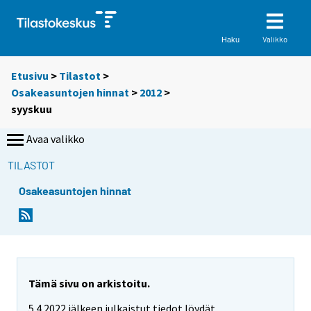
Valikko
Haku
Etusivu
>
Tilastot
>
Osakeasuntojen hinnat
>
2012
>
syyskuu
Avaa valikko
TILASTOT
Osakeasuntojen hinnat
Tämä sivu on arkistoitu.
5.4.2022 jälkeen julkaistut tiedot löydät