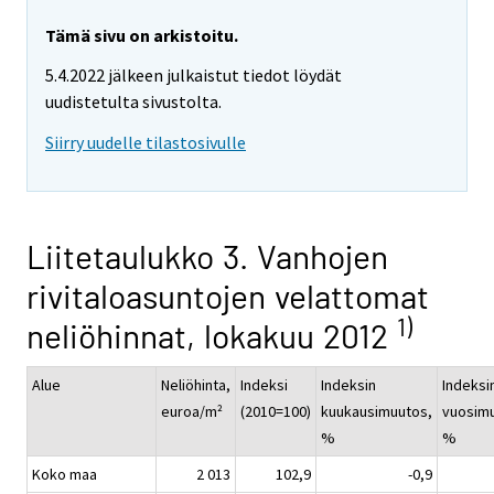
Tämä sivu on arkistoitu.
5.4.2022 jälkeen julkaistut tiedot löydät
uudistetulta sivustolta.
Siirry uudelle tilastosivulle
Liitetaulukko 3. Vanhojen
rivitaloasuntojen velattomat
1)
neliöhinnat, lokakuu 2012
Alue
Neliöhinta,
Indeksi
Indeksin
Indeksi
euroa/m²
(2010=100)
kuukausimuutos,
vuosim
%
%
Koko maa
2 013
102,9
-0,9