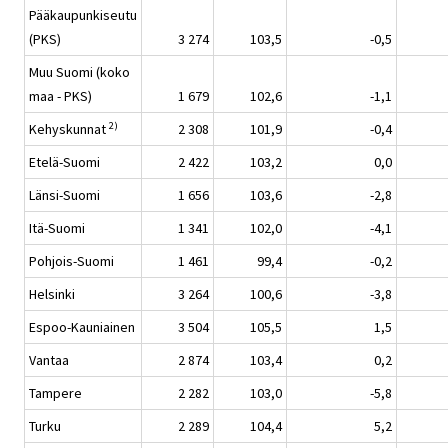
Pääkaupunkiseutu
(PKS)
3 274
103,5
-0,5
Muu Suomi (koko
maa - PKS)
1 679
102,6
-1,1
2)
Kehyskunnat
2 308
101,9
-0,4
Etelä-Suomi
2 422
103,2
0,0
Länsi-Suomi
1 656
103,6
-2,8
Itä-Suomi
1 341
102,0
-4,1
Pohjois-Suomi
1 461
99,4
-0,2
Helsinki
3 264
100,6
-3,8
Espoo-Kauniainen
3 504
105,5
1,5
Vantaa
2 874
103,4
0,2
Tampere
2 282
103,0
-5,8
Turku
2 289
104,4
5,2