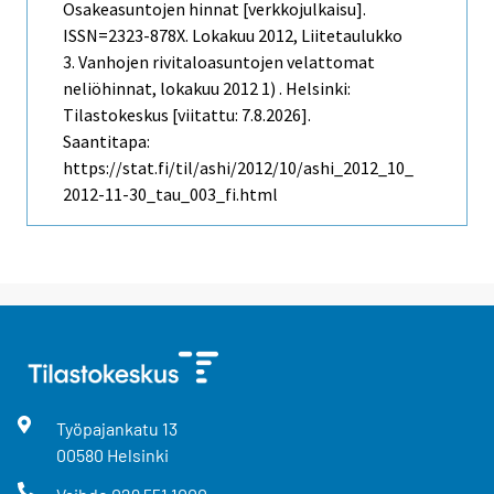
Osakeasuntojen hinnat [verkkojulkaisu].
ISSN=2323-878X.
Lokakuu
2012, Liitetaulukko
3. Vanhojen rivitaloasuntojen velattomat
neliöhinnat, lokakuu 2012 1) . Helsinki:
Tilastokeskus [viitattu: 7.8.2026].
Saantitapa:
https://stat.fi/til/ashi/2012/10/ashi_2012_10_
2012-11-30_tau_003_fi.html
Työpajankatu
13
00580
Helsinki