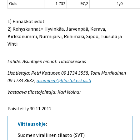
Oulu
1 732
97,2
-1,0
1) Ennakkotiedot
2) Kehyskunnat= Hyvinkää, Järvenpää, Kerava,
Kirkkonummi, Nurmijärvi, Riihimäki, Sipoo, Tuusula ja
Vihti
Lähde: Asuntojen hinnat. Tilastokeskus
Lisätietoja: Petri Kettunen 09 1734 3558, Tomi Martikainen
09 1734 3632,
asuminen@tilastokeskus.fi
Vastaava tilastojohtaja: Kari Molnar
Päivitetty 30.11.2012
Viittausohje
:
Suomen virallinen tilasto (SVT):