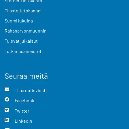
StatFin-tietokanta
Tilastotietokannat
Suomi lukuina
Rahanarvonmuunnin
Tulevat julkaisut
Tutkimusaineistot
Seuraa meitä
Tilaa uutisviesti
Facebook
Twitter
LinkedIn