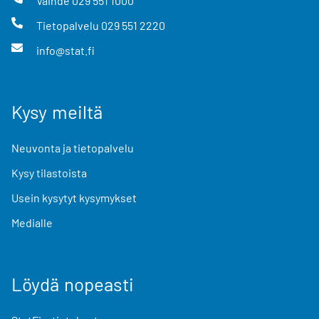
Vaihde
029 551 1000
Tietopalvelu
029 551 2220
info@stat.fi
Kysy meiltä
Neuvonta ja tietopalvelu
Kysy tilastoista
Usein kysytyt kysymykset
Medialle
Löydä nopeasti