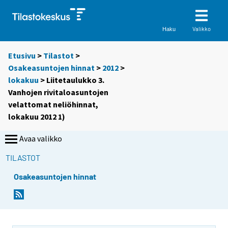
Valikko
Haku
Etusivu
>
Tilastot
>
Osakeasuntojen hinnat
>
2012
>
lokakuu
> Liitetaulukko 3.
Vanhojen rivitaloasuntojen
velattomat neliöhinnat,
lokakuu 2012 1)
Avaa valikko
TILASTOT
Osakeasuntojen hinnat