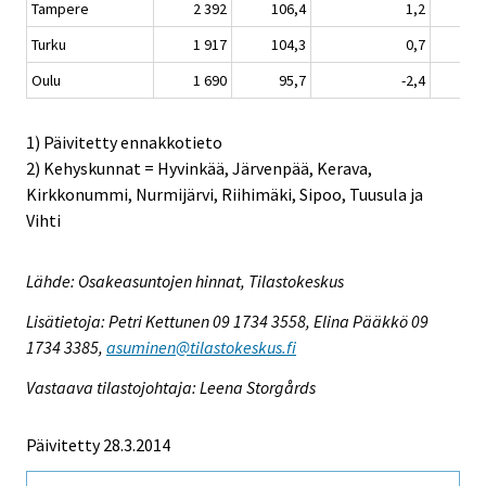
Tampere
2 392
106,4
1,2
Turku
1 917
104,3
0,7
Oulu
1 690
95,7
-2,4
1) Päivitetty ennakkotieto
2) Kehyskunnat = Hyvinkää, Järvenpää, Kerava,
Kirkkonummi, Nurmijärvi, Riihimäki, Sipoo, Tuusula ja
Vihti
Lähde: Osakeasuntojen hinnat, Tilastokeskus
Lisätietoja: Petri Kettunen 09 1734 3558, Elina Pääkkö 09
1734 3385,
asuminen@tilastokeskus.fi
Vastaava tilastojohtaja: Leena Storgårds
Päivitetty 28.3.2014