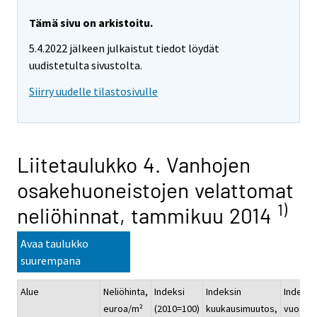
Tämä sivu on arkistoitu.
5.4.2022 jälkeen julkaistut tiedot löydät
uudistetulta sivustolta.
Siirry uudelle tilastosivulle
Liitetaulukko 4. Vanhojen
osakehuoneistojen velattomat
1)
neliöhinnat, tammikuu 2014
Avaa taulukko
suurempana
Alue
Neliöhinta,
Indeksi
Indeksin
Indeksi
euroa/m²
(2010=100)
kuukausimuutos,
vuosim