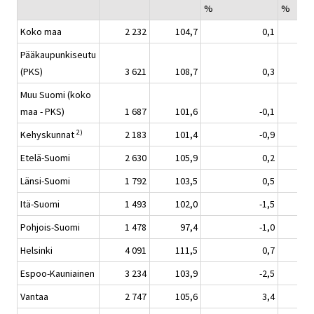
%
%
Koko maa
2 232
104,7
0,1
Pääkaupunkiseutu
(PKS)
3 621
108,7
0,3
Muu Suomi (koko
maa - PKS)
1 687
101,6
-0,1
2)
Kehyskunnat
2 183
101,4
-0,9
Etelä-Suomi
2 630
105,9
0,2
Länsi-Suomi
1 792
103,5
0,5
Itä-Suomi
1 493
102,0
-1,5
Pohjois-Suomi
1 478
97,4
-1,0
Helsinki
4 091
111,5
0,7
Espoo-Kauniainen
3 234
103,9
-2,5
Vantaa
2 747
105,6
3,4