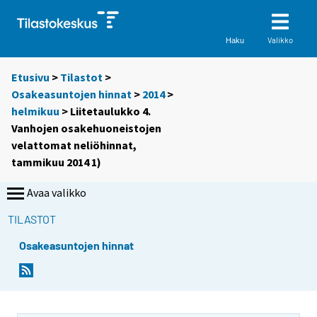
Valikko
Haku
Etusivu
>
Tilastot
>
Osakeasuntojen hinnat
>
2014
>
helmikuu
> Liitetaulukko 4.
Vanhojen osakehuoneistojen
velattomat neliöhinnat,
tammikuu 2014 1)
Avaa valikko
TILASTOT
Osakeasuntojen hinnat