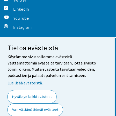
LinkedIn
YouTube
Instagram
Tietoa evästeistä
Yhteystiedot
Käytämme sivustollamme evästeitä.
Palaute
Välttämättömiä evästeitä tarvitaan, jotta sivusto
toimii oikein. Muita evästeitä tarvitaan videoiden,
Käyttöehdot
podcastien ja palautepalvelun esittämiseen.
Tietosuoja
Lue lisää evästeistä.
Saavutettavuus
Hyväksyn kaikki evästeet
Tietoa sivustosta
Vain välttämättömät evästeet
Evästeasetukset