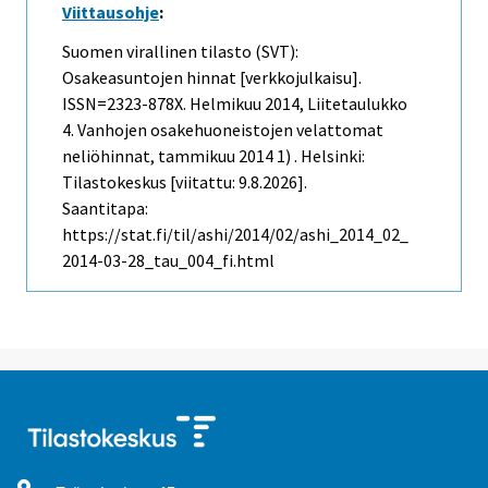
Viittausohje
:
Suomen virallinen tilasto (SVT):
Osakeasuntojen hinnat [verkkojulkaisu].
ISSN=2323-878X.
Helmikuu
2014, Liitetaulukko
4. Vanhojen osakehuoneistojen velattomat
neliöhinnat, tammikuu 2014 1) . Helsinki:
Tilastokeskus [viitattu: 9.8.2026].
Saantitapa:
https://stat.fi/til/ashi/2014/02/ashi_2014_02_
2014-03-28_tau_004_fi.html