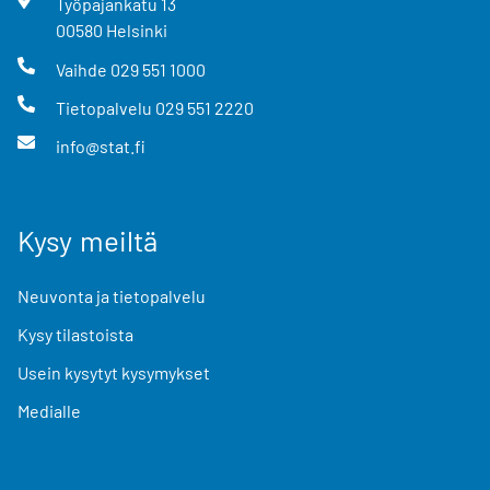
Työpajankatu
13
00580
Helsinki
Vaihde
029 551 1000
Tietopalvelu
029 551 2220
info@stat.fi
Kysy meiltä
Neuvonta ja tietopalvelu
Kysy tilastoista
Usein kysytyt kysymykset
Medialle