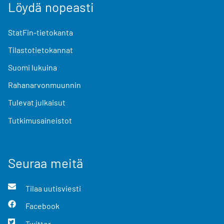
Löydä nopeasti
StatFin-tietokanta
Tilastotietokannat
Suomi lukuina
Rahanarvonmuunnin
Tulevat julkaisut
Tutkimusaineistot
Seuraa meitä
Tilaa uutisviesti
Facebook
Twitter