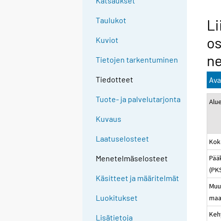
Katsaukset
Taulukot
Li
os
Kuviot
ne
Tietojen tarkentuminen
Tiedotteet
Ava
Tuote- ja palvelutarjonta
Alu
Kuvaus
Laatuselosteet
Kok
Pää
Menetelmäselosteet
(PK
Käsitteet ja määritelmät
Muu
Luokitukset
maa
Keh
Lisätietoja