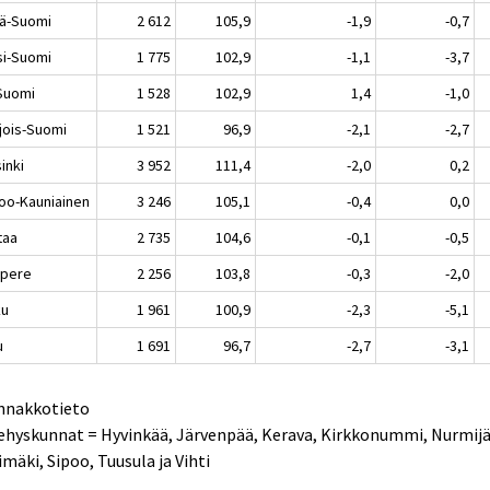
lä-Suomi
2 612
105,9
-1,9
-0,7
si-Suomi
1 775
102,9
-1,1
-3,7
-Suomi
1 528
102,9
1,4
-1,0
jois-Suomi
1 521
96,9
-2,1
-2,7
inki
3 952
111,4
-2,0
0,2
oo-Kauniainen
3 246
105,1
-0,4
0,0
taa
2 735
104,6
-0,1
-0,5
pere
2 256
103,8
-0,3
-2,0
ku
1 961
100,9
-2,3
-5,1
u
1 691
96,7
-2,7
-3,1
Ennakkotieto
ehyskunnat = Hyvinkää, Järvenpää, Kerava, Kirkkonummi, Nurmijä
imäki, Sipoo, Tuusula ja Vihti