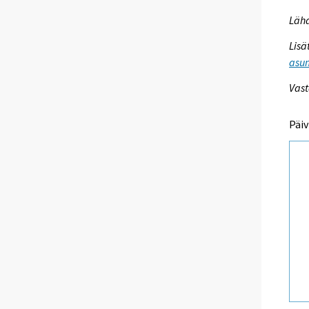
Lähd
Lisä
asum
Vast
Päiv