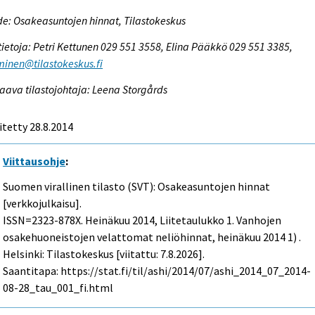
e: Osakeasuntojen hinnat, Tilastokeskus
tietoja: Petri Kettunen 029 551 3558, Elina Pääkkö 029 551 3385,
inen@tilastokeskus.fi
aava tilastojohtaja: Leena Storgårds
itetty 28.8.2014
Viittausohje
:
Suomen virallinen tilasto (SVT): Osakeasuntojen hinnat
[verkkojulkaisu].
ISSN=2323-878X.
Heinäkuu
2014, Liitetaulukko 1. Vanhojen
osakehuoneistojen velattomat neliöhinnat, heinäkuu 2014 1) .
Helsinki: Tilastokeskus [viitattu: 7.8.2026].
Saantitapa: https://stat.fi/til/ashi/2014/07/ashi_2014_07_2014-
08-28_tau_001_fi.html