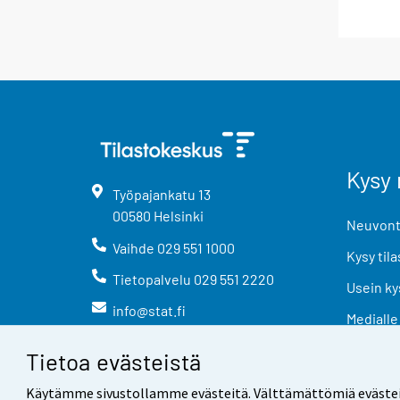
Kysy 
Työpajankatu
13
00580
Helsinki
Neuvonta
Vaihde
029 551 1000
Kysy tila
Tietopalvelu
029 551 2220
Usein ky
info@stat.fi
Medialle
Tietoa evästeistä
Käytämme sivustollamme evästeitä. Välttämättömiä evästeitä t