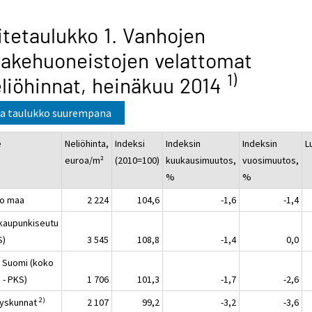
itetaulukko 1. Vanhojen
akehuoneistojen velattomat
1)
liöhinnat, heinäkuu 2014
a taulukko suurempana
e
Neliöhinta,
Indeksi
Indeksin
Indeksin
L
euroa/m²
(2010=100)
kuukausimuutos,
vuosimuutos,
%
%
o maa
2 224
104,6
-1,6
-1,4
kaupunkiseutu
S)
3 545
108,8
-1,4
0,0
 Suomi (koko
 - PKS)
1 706
101,3
-1,7
-2,6
2)
yskunnat
2 107
99,2
-3,2
-3,6