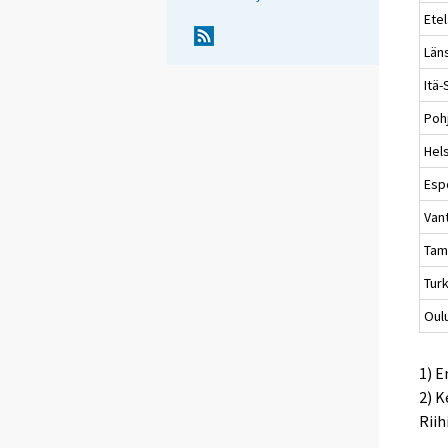
Ete
Län
Itä
Poh
Hels
Esp
Van
Tam
Tur
Oul
1) 
2) K
Riih