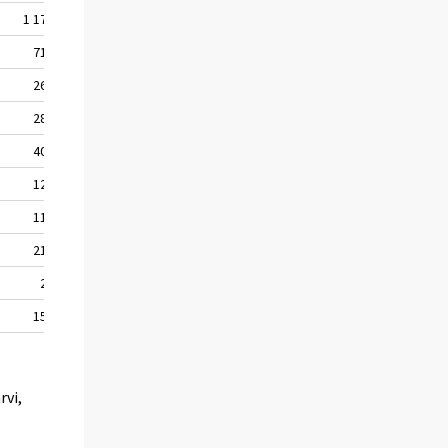
1 172
713
266
282
403
124
119
212
27
159
rvi,