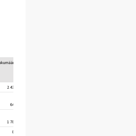
ukumäärä
2 433
646
1 787
83