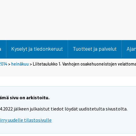
a
Kyselyt ja tiedonkeruut
Tuotteet ja palvelut
Aja
2014
>
heinäkuu
> Liitetaulukko 1. Vanhojen osakehuoneistojen velattoma
ämä sivu on arkistoitu.
.4.2022 jälkeen julkaistut tiedot löydät uudistetulta sivustolta.
iirry uudelle tilastosivulle