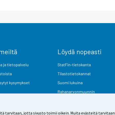
meiltä
Löydä nopeasti
 ja tietopalvelu
StatFin-tietokanta
stoista
Tilastotietokannat
sytyt kysymykset
Suomi lukuina
Rahanarvonmuunnin
Tulevat julkaisut
Tutkimusaineistot
arvitaan, jotta sivusto toimii oikein. Muita evästeitä tarvitaan