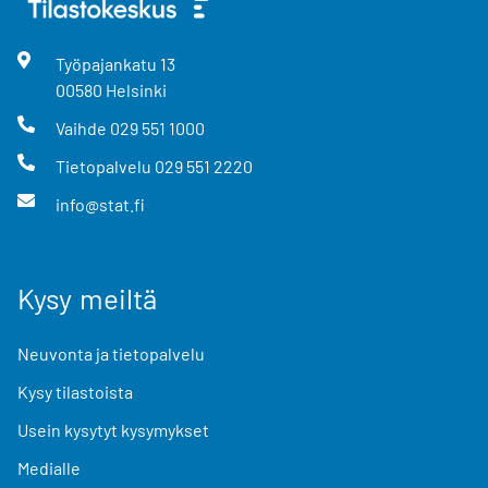
Työpajankatu
13
00580
Helsinki
Vaihde
029 551 1000
Tietopalvelu
029 551 2220
info@stat.fi
Kysy meiltä
Neuvonta ja tietopalvelu
Kysy tilastoista
Usein kysytyt kysymykset
Medialle