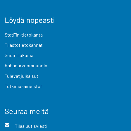
Löydä nopeasti
StatFin-tietokanta
Tilastotietokannat
Suomi lukuina
Rahanarvonmuunnin
Tulevat julkaisut
Tutkimusaineistot
Seuraa meitä
Tilaa uutisviesti