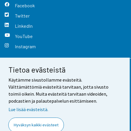
Facebook
Twitter
LinkedIn
YouTube
Instagram
Tietoa evästeistä
Yhteystiedot
Käytämme sivustollamme evästeitä.
Palaute
Välttämättömiä evästeitä tarvitaan, jotta sivusto
toimii oikein. Muita evästeitä tarvitaan videoiden,
Käyttöehdot
podcastien ja palautepalvelun esittämiseen.
Tietosuoja
Lue lisää evästeistä.
Saavutettavuus
Hyväksyn kaikki evästeet
Tietoa sivustosta