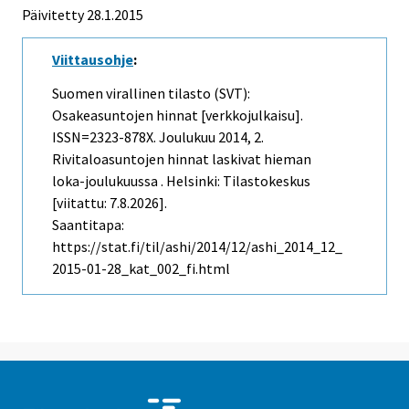
Päivitetty 28.1.2015
Viittausohje
:
Suomen virallinen tilasto (SVT):
Osakeasuntojen hinnat [verkkojulkaisu].
ISSN=2323-878X.
Joulukuu
2014, 2.
Rivitaloasuntojen hinnat laskivat hieman
loka-joulukuussa . Helsinki: Tilastokeskus
[viitattu: 7.8.2026].
Saantitapa:
https://stat.fi/til/ashi/2014/12/ashi_2014_12_
2015-01-28_kat_002_fi.html