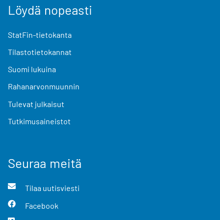
Löydä nopeasti
StatFin-tietokanta
Tilastotietokannat
Suomi lukuina
Rahanarvonmuunnin
Tulevat julkaisut
Tutkimusaineistot
Seuraa meitä
Tilaa uutisviesti
Facebook