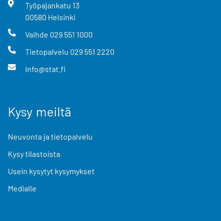
Työpajankatu
13
00580
Helsinki
Vaihde
029 551 1000
Tietopalvelu
029 551 2220
info@stat.fi
Kysy meiltä
Neuvonta ja tietopalvelu
Kysy tilastoista
Usein kysytyt kysymykset
Medialle