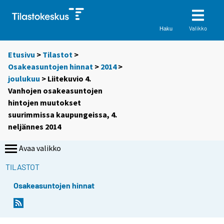
Valikko
Haku
Etusivu
>
Tilastot
>
Osakeasuntojen hinnat
>
2014
>
joulukuu
> Liitekuvio 4.
Vanhojen osakeasuntojen
hintojen muutokset
suurimmissa kaupungeissa, 4.
neljännes 2014
Avaa valikko
TILASTOT
Osakeasuntojen hinnat