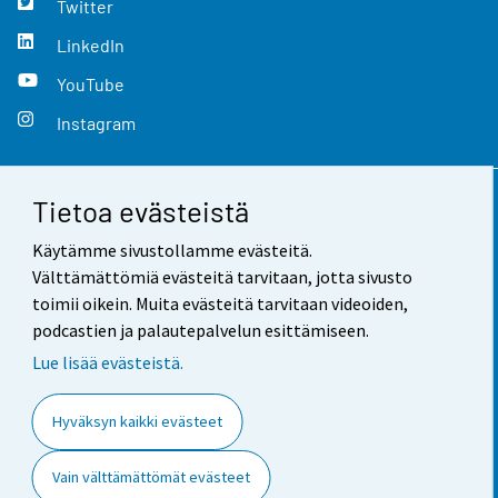
Twitter
LinkedIn
YouTube
Instagram
Tietoa evästeistä
Yhteystiedot
Käytämme sivustollamme evästeitä.
Palaute
Välttämättömiä evästeitä tarvitaan, jotta sivusto
toimii oikein. Muita evästeitä tarvitaan videoiden,
Käyttöehdot
podcastien ja palautepalvelun esittämiseen.
Tietosuoja
Lue lisää evästeistä.
Saavutettavuus
Hyväksyn kaikki evästeet
Tietoa sivustosta
Vain välttämättömät evästeet
Evästeasetukset