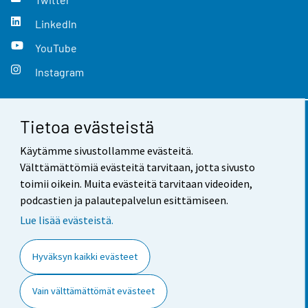
LinkedIn
YouTube
Instagram
Tietoa evästeistä
Yhteystiedot
Käytämme sivustollamme evästeitä.
Palaute
Välttämättömiä evästeitä tarvitaan, jotta sivusto
toimii oikein. Muita evästeitä tarvitaan videoiden,
Käyttöehdot
podcastien ja palautepalvelun esittämiseen.
Tietosuoja
Lue lisää evästeistä.
Saavutettavuus
Hyväksyn kaikki evästeet
Tietoa sivustosta
Vain välttämättömät evästeet
Evästeasetukset