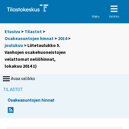
Valikko
Haku
Etusivu
>
Tilastot
>
Osakeasuntojen hinnat
>
2014
>
joulukuu
> Liitetaulukko 5.
Vanhojen osakehuoneistojen
velattomat neliöhinnat,
lokakuu 2014 1)
Avaa valikko
TILASTOT
Osakeasuntojen hinnat