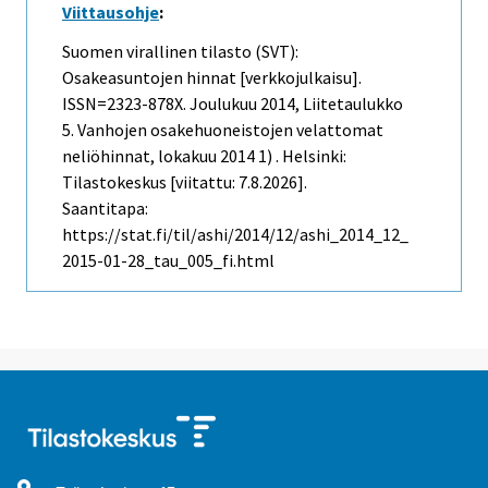
Viittausohje
:
Suomen virallinen tilasto (SVT):
Osakeasuntojen hinnat [verkkojulkaisu].
ISSN=2323-878X.
Joulukuu
2014, Liitetaulukko
5. Vanhojen osakehuoneistojen velattomat
neliöhinnat, lokakuu 2014 1) . Helsinki:
Tilastokeskus [viitattu: 7.8.2026].
Saantitapa:
https://stat.fi/til/ashi/2014/12/ashi_2014_12_
2015-01-28_tau_005_fi.html