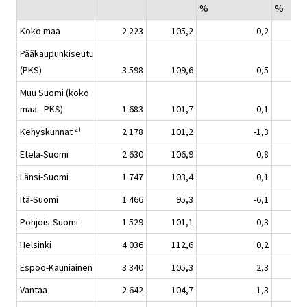
%
%
Koko maa
2 223
105,2
0,2
Pääkaupunkiseutu
(PKS)
3 598
109,6
0,5
Muu Suomi (koko
maa - PKS)
1 683
101,7
-0,1
2)
Kehyskunnat
2 178
101,2
-1,3
Etelä-Suomi
2 630
106,9
0,8
Länsi-Suomi
1 747
103,4
0,1
Itä-Suomi
1 466
95,3
-6,1
Pohjois-Suomi
1 529
101,1
0,3
Helsinki
4 036
112,6
0,2
Espoo-Kauniainen
3 340
105,3
2,3
Vantaa
2 642
104,7
-1,3