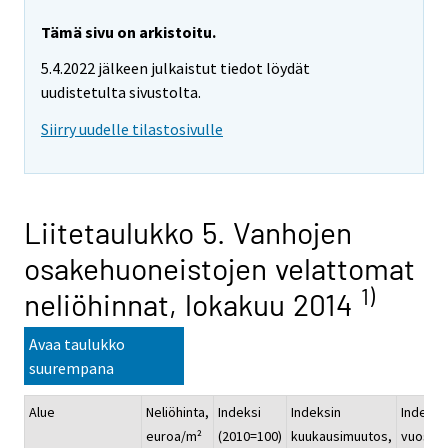
Tämä sivu on arkistoitu.
5.4.2022 jälkeen julkaistut tiedot löydät
uudistetulta sivustolta.
Siirry uudelle tilastosivulle
Liitetaulukko 5. Vanhojen
osakehuoneistojen velattomat
1)
neliöhinnat, lokakuu 2014
Avaa taulukko
suurempana
Alue
Neliöhinta,
Indeksi
Indeksin
Indeksi
euroa/m²
(2010=100)
kuukausimuutos,
vuosim