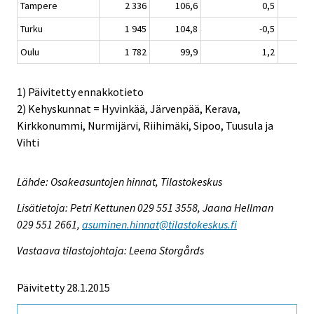
Tampere
2 336
106,6
0,5
Turku
1 945
104,8
-0,5
Oulu
1 782
99,9
1,2
1) Päivitetty ennakkotieto
2) Kehyskunnat = Hyvinkää, Järvenpää, Kerava,
Kirkkonummi, Nurmijärvi, Riihimäki, Sipoo, Tuusula ja
Vihti
Lähde: Osakeasuntojen hinnat, Tilastokeskus
Lisätietoja: Petri Kettunen 029 551 3558, Jaana Hellman
029 551 2661,
asuminen.hinnat@tilastokeskus.fi
Vastaava tilastojohtaja: Leena Storgårds
Päivitetty 28.1.2015