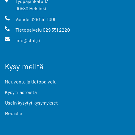
Työpajankatu
13
00580
Helsinki
Vaihde
029 551 1000
Tietopalvelu
029 551 2220
info@stat.fi
Kysy meiltä
Neuvonta ja tietopalvelu
Kysy tilastoista
Usein kysytyt kysymykset
Medialle