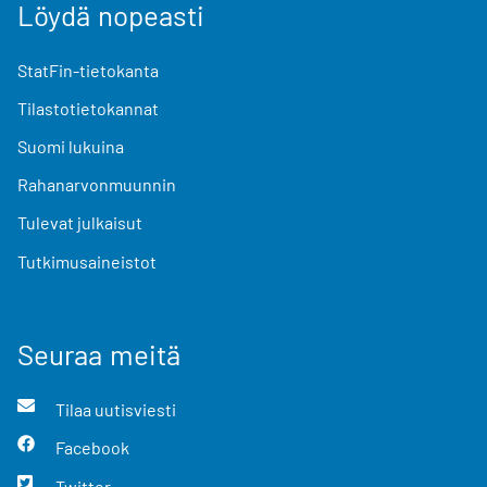
Löydä nopeasti
StatFin-tietokanta
Tilastotietokannat
Suomi lukuina
Rahanarvonmuunnin
Tulevat julkaisut
Tutkimusaineistot
Seuraa meitä
Tilaa uutisviesti
Facebook
Twitter