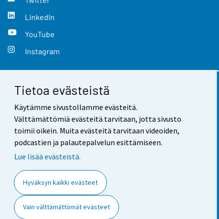
LinkedIn
YouTube
Instagram
Tietoa evästeistä
Yhteystiedot
Käytämme sivustollamme evästeitä.
Palaute
Välttämättömiä evästeitä tarvitaan, jotta sivusto
toimii oikein. Muita evästeitä tarvitaan videoiden,
Käyttöehdot
podcastien ja palautepalvelun esittämiseen.
Tietosuoja
Lue lisää evästeistä.
Saavutettavuus
Hyväksyn kaikki evästeet
Tietoa sivustosta
Vain välttämättömät evästeet
Evästeasetukset