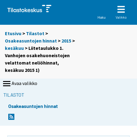
Valikko
Haku
Etusivu
>
Tilastot
>
Osakeasuntojen hinnat
>
2015
>
kesäkuu
> Liitetaulukko 1.
Vanhojen osakehuoneistojen
velattomat neliöhinnat,
kesäkuu 2015 1)
Avaa valikko
TILASTOT
Osakeasuntojen hinnat