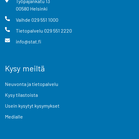
Työpajankatu
13
00580
Helsinki
Vaihde
029 551 1000
Tietopalvelu
029 551 2220
info@stat.fi
Kysy meiltä
Neuvonta ja tietopalvelu
Kysy tilastoista
Usein kysytyt kysymykset
Medialle