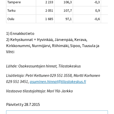
Tampere
2 233
106,3
-0,3
Turku
2 051
107,7
0,9
Oulu
1 685
97,1
-0,6
1) Ennakkotieto
2) Kehyskunnat = Hyvinkää, Järvenpää, Kerava,
Kirkkonummi, Nurmijärvi, Riihimäki, Sipoo, Tuusula ja
Vihti
Lähde: Osakeasuntojen hinnat, Tilastokeskus
Lisätietoja: Petri Kettunen 029 551 3558, Martti Korhonen
029 551 3451,
asuminen.hinnat@tilastokeskus.fi
Vastaava tilastojohtaja: Mari Ylä-Jarkko
Päivitetty 28.7.2015