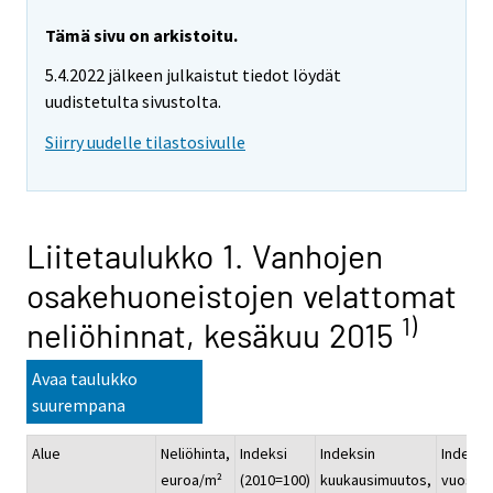
Tämä sivu on arkistoitu.
5.4.2022 jälkeen julkaistut tiedot löydät
uudistetulta sivustolta.
Siirry uudelle tilastosivulle
Liitetaulukko 1. Vanhojen
osakehuoneistojen velattomat
1)
neliöhinnat, kesäkuu 2015
Avaa taulukko
suurempana
Alue
Neliöhinta,
Indeksi
Indeksin
Indeksi
euroa/m²
(2010=100)
kuukausimuutos,
vuosim