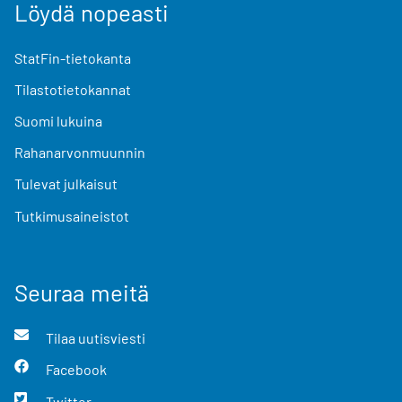
Löydä nopeasti
StatFin-tietokanta
Tilastotietokannat
Suomi lukuina
Rahanarvonmuunnin
Tulevat julkaisut
Tutkimusaineistot
Seuraa meitä
Tilaa uutisviesti
Facebook
Twitter