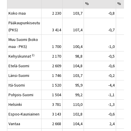
%
%
Koko maa
2 230
103,7
-0,8
Pääkaupunkiseutu
(PKS)
3 414
107,4
-0,7
Muu Suomi (koko
maa - PKS)
1 700
100,4
-1,0
2)
Kehyskunnat
2 170
98,8
-0,5
Etelä-Suomi
2 609
104,8
-0,6
Länsi-Suomi
1 746
103,7
-0,2
Itä-Suomi
1 520
95,9
-4,4
Pohjois-Suomi
1 504
99,2
-1,1
Helsinki
3 781
110,0
-1,3
Espoo-Kauniainen
3 143
102,8
-0,6
Vantaa
2 668
104,4
2,4