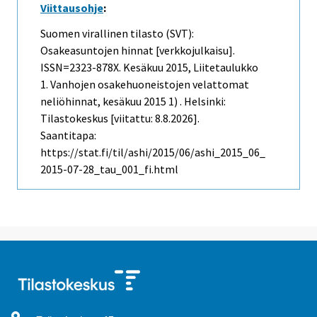
Viittausohje
:
Suomen virallinen tilasto (SVT):
Osakeasuntojen hinnat [verkkojulkaisu].
ISSN=2323-878X.
Kesäkuu
2015, Liitetaulukko
1. Vanhojen osakehuoneistojen velattomat
neliöhinnat, kesäkuu 2015 1) . Helsinki:
Tilastokeskus [viitattu: 8.8.2026].
Saantitapa:
https://stat.fi/til/ashi/2015/06/ashi_2015_06_
2015-07-28_tau_001_fi.html