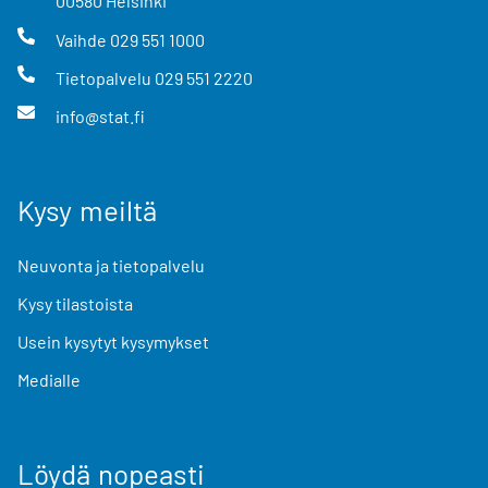
00580
Helsinki
Vaihde
029 551 1000
Tietopalvelu
029 551 2220
info@stat.fi
Kysy meiltä
Neuvonta ja tietopalvelu
Kysy tilastoista
Usein kysytyt kysymykset
Medialle
Löydä nopeasti