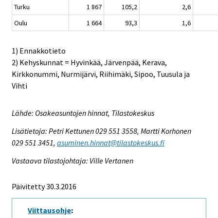
Turku
1 867
105,2
2,6
Oulu
1 664
93,3
1,6
1) Ennakkotieto
2) Kehyskunnat = Hyvinkää, Järvenpää, Kerava,
Kirkkonummi, Nurmijärvi, Riihimäki, Sipoo, Tuusula ja
Vihti
Lähde: Osakeasuntojen hinnat, Tilastokeskus
Lisätietoja: Petri Kettunen 029 551 3558, Martti Korhonen
029 551 3451,
asuminen.hinnat@tilastokeskus.fi
Vastaava tilastojohtaja: Ville Vertanen
Päivitetty 30.3.2016
Viittausohje
: