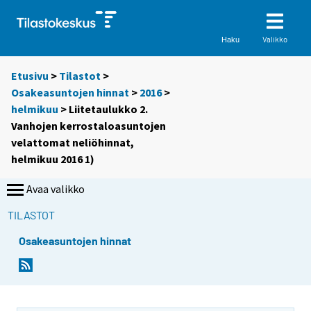
Valikko
Haku
Etusivu
>
Tilastot
>
Osakeasuntojen hinnat
>
2016
>
helmikuu
> Liitetaulukko 2.
Vanhojen kerrostaloasuntojen
velattomat neliöhinnat,
helmikuu 2016 1)
Avaa valikko
TILASTOT
Osakeasuntojen hinnat