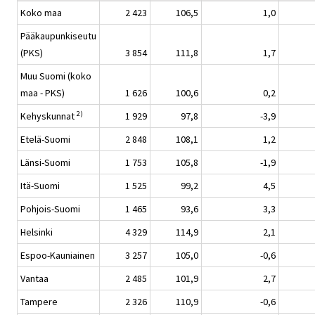
Koko maa
2 423
106,5
1,0
Pääkaupunkiseutu
(PKS)
3 854
111,8
1,7
Muu Suomi (koko
maa - PKS)
1 626
100,6
0,2
2)
Kehyskunnat
1 929
97,8
-3,9
Etelä-Suomi
2 848
108,1
1,2
Länsi-Suomi
1 753
105,8
-1,9
Itä-Suomi
1 525
99,2
4,5
Pohjois-Suomi
1 465
93,6
3,3
Helsinki
4 329
114,9
2,1
Espoo-Kauniainen
3 257
105,0
-0,6
Vantaa
2 485
101,9
2,7
Tampere
2 326
110,9
-0,6