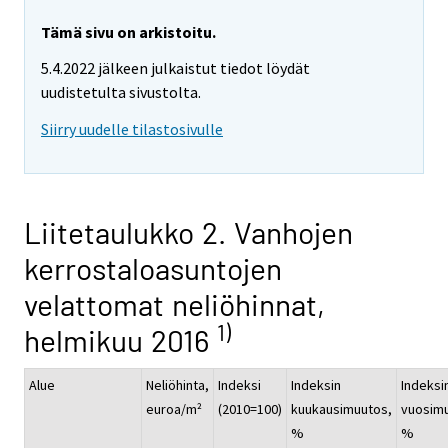
Tämä sivu on arkistoitu.
5.4.2022 jälkeen julkaistut tiedot löydät
uudistetulta sivustolta.
Siirry uudelle tilastosivulle
Liitetaulukko 2. Vanhojen
kerrostaloasuntojen
velattomat neliöhinnat,
1)
helmikuu 2016
Alue
Neliöhinta,
Indeksi
Indeksin
Indeksi
euroa/m²
(2010=100)
kuukausimuutos,
vuosim
%
%