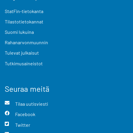
StatFin-tietokanta
Tilastotietokannat
Suomi lukuina
Rahanarvonmuunnin
Tulevat julkaisut
Tutkimusaineistot
Seuraa meitä
Tilaa uutisviesti
Facebook
Twitter