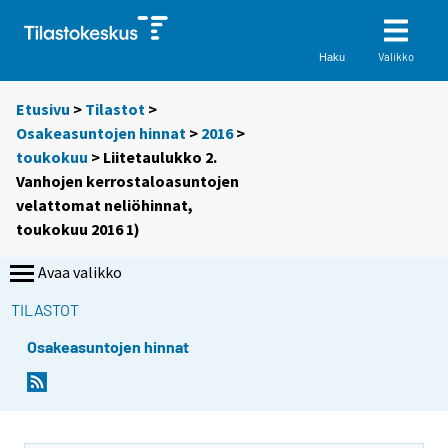
Valikko
Haku
Etusivu
>
Tilastot
>
Osakeasuntojen hinnat
>
2016
>
toukokuu
> Liitetaulukko 2.
Vanhojen kerrostaloasuntojen
velattomat neliöhinnat,
toukokuu 2016 1)
Avaa valikko
TILASTOT
Osakeasuntojen hinnat