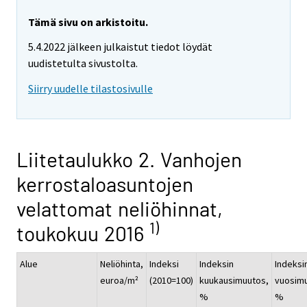
Tämä sivu on arkistoitu.
5.4.2022 jälkeen julkaistut tiedot löydät
uudistetulta sivustolta.
Siirry uudelle tilastosivulle
Liitetaulukko 2. Vanhojen
kerrostaloasuntojen
velattomat neliöhinnat,
1)
toukokuu 2016
Alue
Neliöhinta,
Indeksi
Indeksin
Indeksi
euroa/m²
(2010=100)
kuukausimuutos,
vuosim
%
%