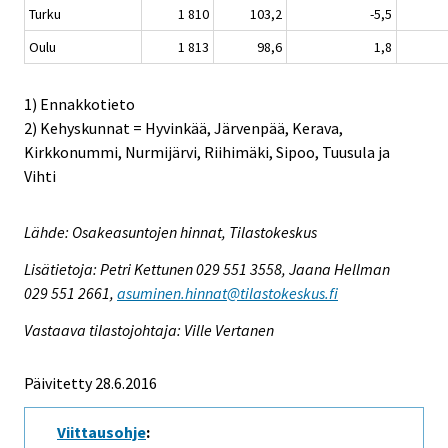
Turku
1 810
103,2
-5,5
Oulu
1 813
98,6
1,8
1) Ennakkotieto
2) Kehyskunnat = Hyvinkää, Järvenpää, Kerava,
Kirkkonummi, Nurmijärvi, Riihimäki, Sipoo, Tuusula ja
Vihti
Lähde: Osakeasuntojen hinnat, Tilastokeskus
Lisätietoja: Petri Kettunen 029 551 3558, Jaana Hellman
029 551 2661,
asuminen.hinnat@tilastokeskus.fi
Vastaava tilastojohtaja: Ville Vertanen
Päivitetty 28.6.2016
Viittausohje
: