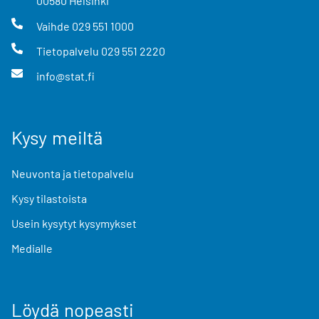
00580
Helsinki
Vaihde
029 551 1000
Tietopalvelu
029 551 2220
info@stat.fi
Kysy meiltä
Neuvonta ja tietopalvelu
Kysy tilastoista
Usein kysytyt kysymykset
Medialle
Löydä nopeasti