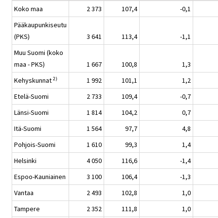
Koko maa
2 373
107,4
-0,1
Pääkaupunkiseutu
(PKS)
3 641
113,4
-1,1
Muu Suomi (koko
maa - PKS)
1 667
100,8
1,3
2)
Kehyskunnat
1 992
101,1
1,2
Etelä-Suomi
2 733
109,4
-0,7
Länsi-Suomi
1 814
104,2
0,7
Itä-Suomi
1 564
97,7
4,8
Pohjois-Suomi
1 610
99,3
1,4
Helsinki
4 050
116,6
-1,4
Espoo-Kauniainen
3 100
106,4
-1,3
Vantaa
2 493
102,8
1,0
Tampere
2 352
111,8
1,0