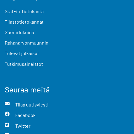
StatFin-tietokanta
Tilastotietokannat
Suomi lukuina
Rahanarvonmuunnin
Tulevat julkaisut
Tutkimusaineistot
Seuraa meitä
Tilaa uutisviesti
Facebook
Twitter