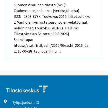
Suomen virallinen tilasto (SVT):
Osakeasuntojen hinnat [verkkojulkaisu].
ISSN=2323-878X.
Toukokuu
2016, Liitetaulukko
2. Vanhojen kerrostaloasuntojen velattomat
neliöhinnat, toukokuu 2016 1) . Helsinki:
Tilastokeskus [viitattu: 10.8.2026].
Saantitapa:
https://stat.fi/til/ashi/2016/05/ashi_2016_05_
2016-06-28_tau_002_fi.html
Työpajankatu
13