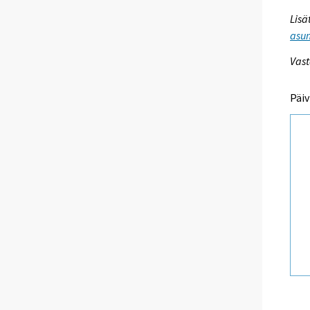
Lisä
asum
Vast
Päiv