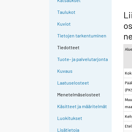
Katsaukset
Taulukot
Li
os
Kuviot
ne
Tietojen tarkentuminen
Tiedotteet
Alu
Tuote- ja palvelutarjonta
Kuvaus
Kok
Laatuselosteet
Pää
(PK
Menetelmäselosteet
Muu
Käsitteet ja määritelmät
maa
Keh
Luokitukset
Ete
Lisätietoja