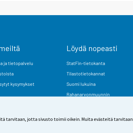
meiltä
Löydä nopeasti
 ja tietopalvelu
StatFin-tietokanta
stoista
Tilastotietokannat
sytyt kysymykset
Suomi lukuina
Rahanarvonmuunnin
Tulevat julkaisut
Tutkimusaineistot
arvitaan, jotta sivusto toimii oikein. Muita evästeitä tarvitaan