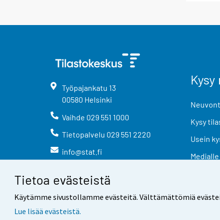
Kysy 
Työpajankatu
13
00580
Helsinki
Neuvonta
Vaihde
029 551 1000
Kysy tila
Tietopalvelu
029 551 2220
Usein ky
info@stat.fi
Medialle
Tietoa evästeistä
Käytämme sivustollamme evästeitä. Välttämättömiä evästeitä t
Lue lisää evästeistä.