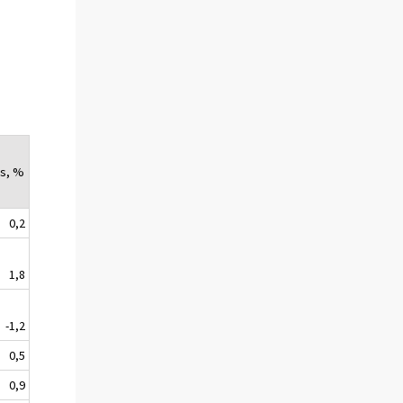
s, %
0,2
1,8
-1,2
0,5
0,9