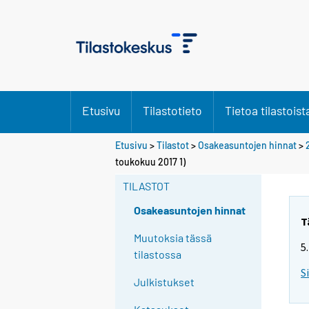
Etusivu
Tilastotieto
Tietoa tilastoist
Etusivu
>
Tilastot
>
Osakeasuntojen hinnat
>
toukokuu 2017 1)
TILASTOT
Osakeasuntojen hinnat
T
Muutoksia tässä
5
tilastossa
S
Julkistukset