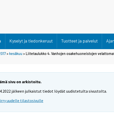
a
Kyselyt ja tiedonkeruut
Tuotteet ja palvelut
Aja
2017
>
kesäkuu
> Liitetaulukko 4. Vanhojen osakehuoneistojen velattomat
ämä sivu on arkistoitu.
.4.2022 jälkeen julkaistut tiedot löydät uudistetulta sivustolta.
iirry uudelle tilastosivulle