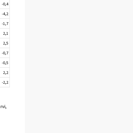
-0,4
-4,2
-1,7
2,1
2,5
-0,7
-0,5
2,2
-2,2
rvi,