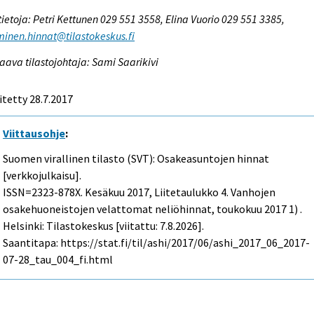
tietoja: Petri Kettunen 029 551 3558, Elina Vuorio 029 551 3385,
inen.hinnat@tilastokeskus.fi
aava tilastojohtaja: Sami Saarikivi
itetty 28.7.2017
Viittausohje
:
Suomen virallinen tilasto (SVT): Osakeasuntojen hinnat
[verkkojulkaisu].
ISSN=2323-878X.
Kesäkuu
2017, Liitetaulukko 4. Vanhojen
osakehuoneistojen velattomat neliöhinnat, toukokuu 2017 1) .
Helsinki: Tilastokeskus [viitattu: 7.8.2026].
Saantitapa: https://stat.fi/til/ashi/2017/06/ashi_2017_06_2017-
07-28_tau_004_fi.html