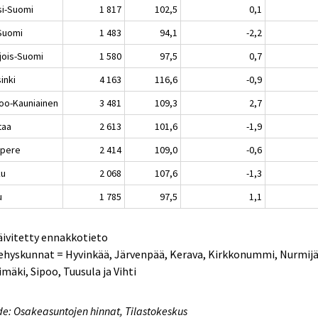
si-Suomi
1 817
102,5
0,1
-Suomi
1 483
94,1
-2,2
jois-Suomi
1 580
97,5
0,7
inki
4 163
116,6
-0,9
oo-Kauniainen
3 481
109,3
2,7
taa
2 613
101,6
-1,9
pere
2 414
109,0
-0,6
ku
2 068
107,6
-1,3
u
1 785
97,5
1,1
äivitetty ennakkotieto
ehyskunnat = Hyvinkää, Järvenpää, Kerava, Kirkkonummi, Nurmijä
imäki, Sipoo, Tuusula ja Vihti
e: Osakeasuntojen hinnat, Tilastokeskus