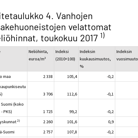
itetaulukko 4. Vanhojen
akehuoneistojen velattomat
1)
liöhinnat, toukokuu 2017
e
Neliöhinta,
Indeksi
Indeksin
Indeksin
euroa/m²
(2010=100)
kuukausimuutos,
vuosimuuto
%
o maa
2 338
105,4
-0,2
kaupunkiseutu
S)
3 706
112,6
-0,1
 Suomi (koko
 - PKS)
1 725
99,2
-0,2
2)
yskunnat
2 260
101,6
0,9
lä-Suomi
2 757
107,8
-0,2