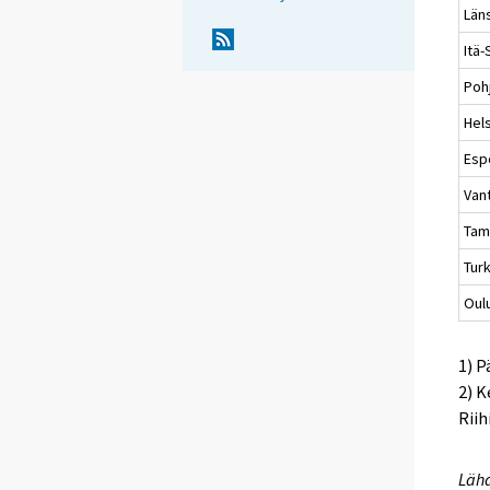
Län
Itä
Poh
Hels
Esp
Van
Tam
Tur
Oul
1) P
2) K
Riih
Lähd