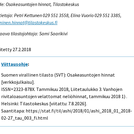
e: Osakeasuntojen hinnat, Tilastokeskus
tietoja: Petri Kettunen 029 551 3558, Elina Vuorio 029 551 3385,
inen.hinnat@tilastokeskus.fi
aava tilastojohtaja: Sami Saarikivi
itetty 27.2.2018
Viittausohje
:
Suomen virallinen tilasto (SVT): Osakeasuntojen hinnat
[verkkojulkaisu].
ISSN=2323-878X.
Tammikuu
2018, Liitetaulukko 3. Vanhojen
rivitaloasuntojen velattomat neliöhinnat, tammikuu 2018 1) .
Helsinki: Tilastokeskus [viitattu: 7.8.2026].
Saantitapa: https://stat.fi/til/ashi/2018/01/ashi_2018_01_2018-
02-27_tau_003_fi.html