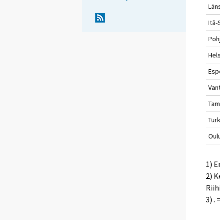
Län
Itä
Poh
Hels
Esp
Van
Ta
Tur
Oul
1) 
2) K
Riih
3) .