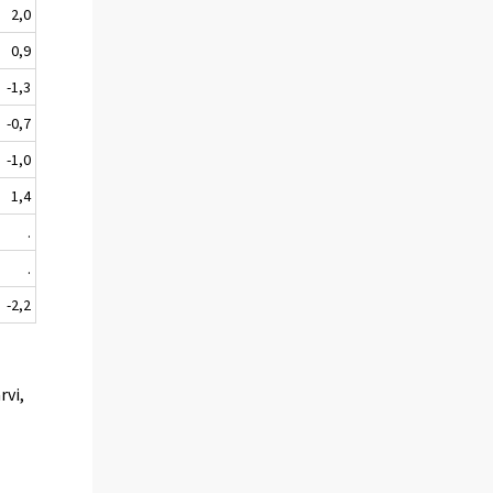
2,0
0,9
-1,3
-0,7
-1,0
1,4
.
.
-2,2
rvi,