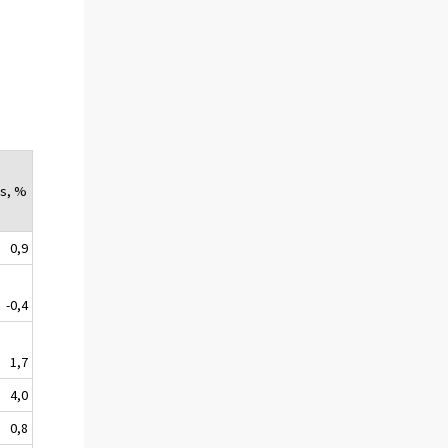
s, %
0,9
-0,4
1,7
4,0
0,8