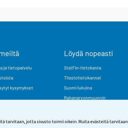
meiltä
Löydä nopeasti
 ja tietopalvelu
StatFin-tietokanta
stoista
Tilastotietokannat
sytyt kysymykset
Suomi lukuina
Rahanarvonmuunnin
Tulevat julkaisut
Tutkimusaineistot
arvitaan, jotta sivusto toimii oikein. Muita evästeitä tarvitaan