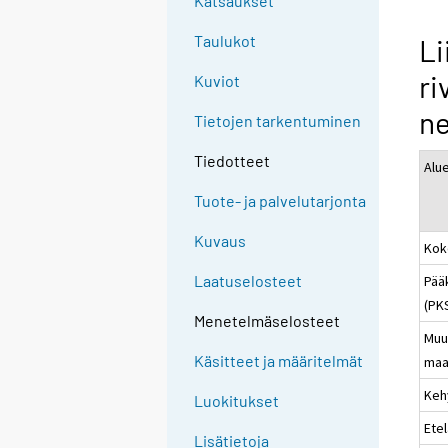
Katsaukset
Taulukot
Li
ri
Kuviot
ne
Tietojen tarkentuminen
Tiedotteet
Alu
Tuote- ja palvelutarjonta
Kuvaus
Kok
Laatuselosteet
Pää
(PK
Menetelmäselosteet
Muu
Käsitteet ja määritelmät
maa
Keh
Luokitukset
Ete
Lisätietoja