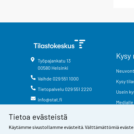
Kysy 
Työpajankatu
13
00580
Helsinki
Neuvonta
Vaihde
029 551 1000
Kysy tila
Tietopalvelu
029 551 2220
Usein ky
info@stat.fi
Medialle
Tietoa evästeistä
Käytämme sivustollamme evästeitä. Välttämättömiä evästeitä t