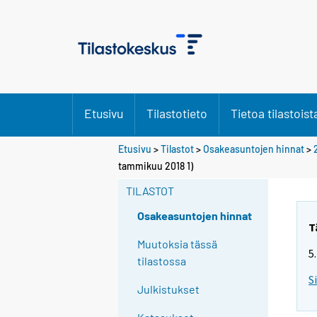
Etusivu
Tilastotieto
Tietoa tilastoist
Etusivu
>
Tilastot
>
Osakeasuntojen hinnat
>
tammikuu 2018 1)
TILASTOT
Osakeasuntojen hinnat
T
Muutoksia tässä
5
tilastossa
S
Julkistukset