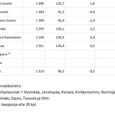
si-Suomi
1 695
102,7
1,8
-Suomi
1 494
91,5
-0,9
jois-Suomi
1 400
93,6
-2,4
inki
3 397
105,1
-2,2
oo-Kauniainen
3 304
105,5
0,4
taa
2 911
104,4
0,5
3)
mpere
.
.
.
ku
.
.
.
u
1 519
90,3
-9,5
Ennakkotieto
ehyskunnat = Hyvinkää, Järvenpää, Kerava, Kirkkonummi, Nurmijä
imäki, Sipoo, Tuusula ja Vihti
 = kauppoja alle 20 kpl