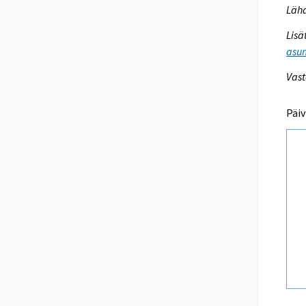
Lähd
Lisä
asum
Vast
Päiv