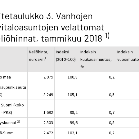
itetaulukko 3. Vanhojen
vitaloasuntojen velattomat
1)
liöhinnat, tammikuu 2018
e
Neliöhinta,
Indeksi
Indeksin
Indeksin
euroa/m²
(2010=100)
kuukausimuutos,
vuosimuuto
%
o maa
2 079
100,8
0,2
kaupunkiseutu
S)
3 249
105,1
-0,5
 Suomi (koko
 - PKS)
1 692
98,2
0,7
2)
yskunnat
2 303
99,6
0,8
lä-Suomi
2 472
102,1
0,2