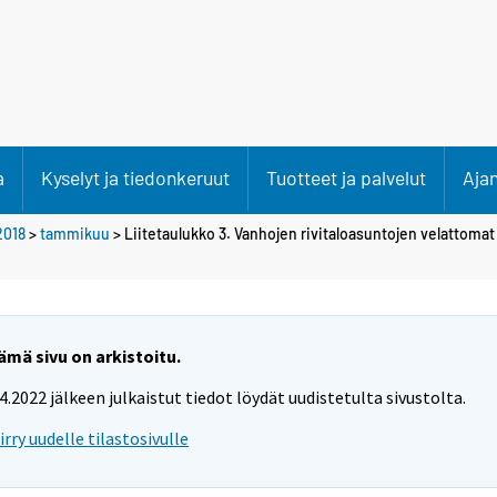
a
Kyselyt ja tiedonkeruut
Tuotteet ja palvelut
Aja
2018
>
tammikuu
> Liitetaulukko 3. Vanhojen rivitaloasuntojen velattomat
ämä sivu on arkistoitu.
.4.2022 jälkeen julkaistut tiedot löydät uudistetulta sivustolta.
iirry uudelle tilastosivulle