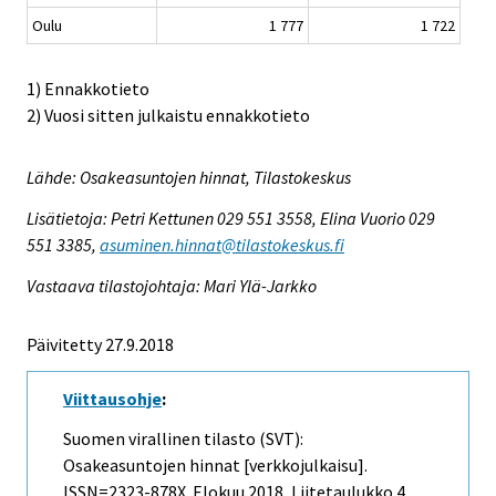
Oulu
1 777
1 722
1) Ennakkotieto
2) Vuosi sitten julkaistu ennakkotieto
Lähde: Osakeasuntojen hinnat, Tilastokeskus
Lisätietoja: Petri Kettunen 029 551 3558, Elina Vuorio 029
551 3385,
asuminen.hinnat@tilastokeskus.fi
Vastaava tilastojohtaja: Mari Ylä-Jarkko
Päivitetty 27.9.2018
Viittausohje
:
Suomen virallinen tilasto (SVT):
Osakeasuntojen hinnat [verkkojulkaisu].
ISSN=2323-878X.
Elokuu
2018, Liitetaulukko 4.