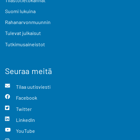
Tilastotietokannat
Suomi lukuina
Rahanarvonmuunnin
Tulevat julkaisut
Tutkimusaineistot
Seuraa meitä
Tilaa uutisviesti
Facebook
Twitter
LinkedIn
YouTube