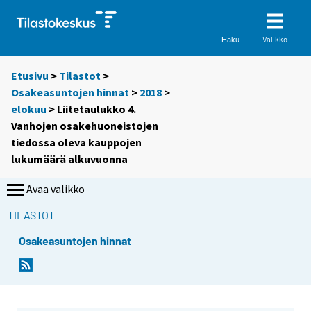
Valikko
Haku
Etusivu
>
Tilastot
>
Osakeasuntojen hinnat
>
2018
>
elokuu
> Liitetaulukko 4.
Vanhojen osakehuoneistojen
tiedossa oleva kauppojen
lukumäärä alkuvuonna
Avaa valikko
TILASTOT
Osakeasuntojen hinnat