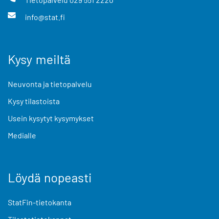
info@stat.fi
Kysy meiltä
Neuvonta ja tietopalvelu
Kysy tilastoista
Usein kysytyt kysymykset
Medialle
Löydä nopeasti
StatFin-tietokanta