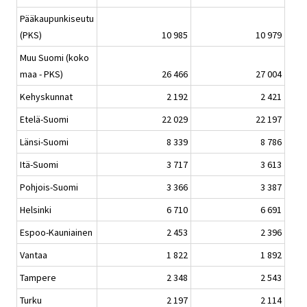
Pääkaupunkiseutu
(PKS)
10 985
10 979
Muu Suomi (koko
maa - PKS)
26 466
27 004
Kehyskunnat
2 192
2 421
Etelä-Suomi
22 029
22 197
Länsi-Suomi
8 339
8 786
Itä-Suomi
3 717
3 613
Pohjois-Suomi
3 366
3 387
Helsinki
6 710
6 691
Espoo-Kauniainen
2 453
2 396
Vantaa
1 822
1 892
Tampere
2 348
2 543
Turku
2 197
2 114