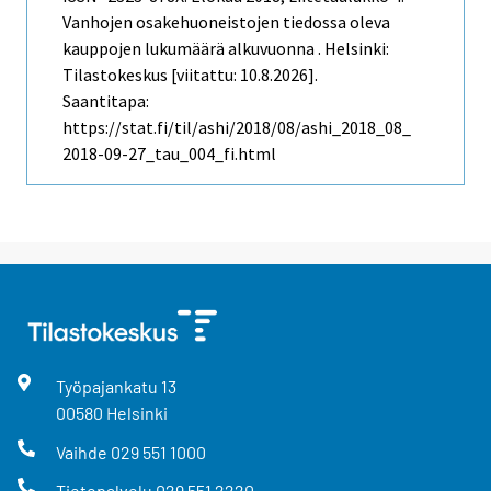
Vanhojen osakehuoneistojen tiedossa oleva
kauppojen lukumäärä alkuvuonna . Helsinki:
Tilastokeskus [viitattu: 10.8.2026].
Saantitapa:
https://stat.fi/til/ashi/2018/08/ashi_2018_08_
2018-09-27_tau_004_fi.html
Työpajankatu
13
00580
Helsinki
Vaihde
029 551 1000
Tietopalvelu
029 551 2220