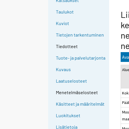
Katsaukset
Taulukot
Li
ke
Kuviot
ne
Tietojen tarkentuminen
ne
Tiedotteet
Ava
Tuote- ja palvelutarjonta
Kuvaus
Alu
Laatuselosteet
Menetelmäselosteet
Kok
Pää
Käsitteet ja määritelmät
Muu
Luokitukset
maa
Lisätietoja
Muu