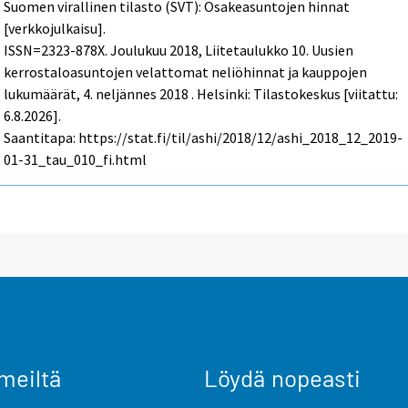
Suomen virallinen tilasto (SVT): Osakeasuntojen hinnat
[verkkojulkaisu].
ISSN=2323-878X.
Joulukuu
2018, Liitetaulukko 10. Uusien
kerrostaloasuntojen velattomat neliöhinnat ja kauppojen
lukumäärät, 4. neljännes 2018 . Helsinki: Tilastokeskus [viitattu:
6.8.2026].
Saantitapa: https://stat.fi/til/ashi/2018/12/ashi_2018_12_2019-
01-31_tau_010_fi.html
meiltä
Löydä nopeasti