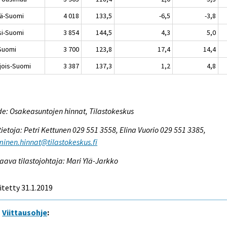
lä-Suomi
4 018
133,5
-6,5
-3,8
si-Suomi
3 854
144,5
4,3
5,0
-Suomi
3 700
123,8
17,4
14,4
jois-Suomi
3 387
137,3
1,2
4,8
e: Osakeasuntojen hinnat, Tilastokeskus
tietoja: Petri Kettunen 029 551 3558, Elina Vuorio 029 551 3385,
inen.hinnat@tilastokeskus.fi
aava tilastojohtaja: Mari Ylä-Jarkko
itetty 31.1.2019
Viittausohje
: