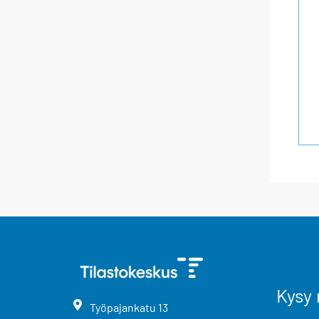
Kysy 
Työpajankatu
13