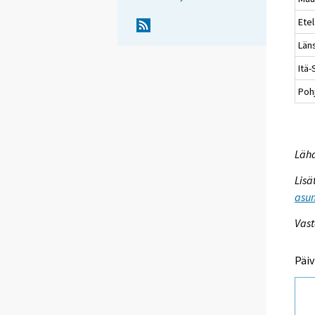
Ete
Län
Itä
Poh
Lähd
Lisä
asum
Vast
Päiv