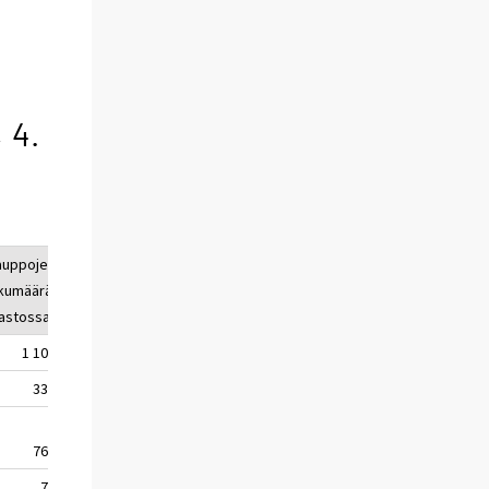
 4.
auppojen
ukumäärä
lastossa
1 101
334
767
74