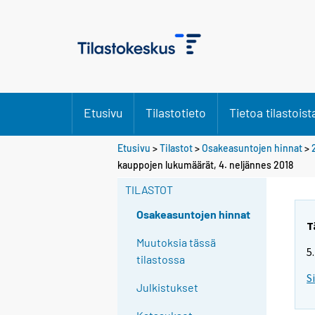
Etusivu
Tilastotieto
Tietoa tilastoist
Etusivu
>
Tilastot
>
Osakeasuntojen hinnat
>
kauppojen lukumäärät, 4. neljännes 2018
TILASTOT
Osakeasuntojen hinnat
T
Muutoksia tässä
5
tilastossa
S
Julkistukset