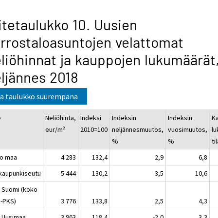
itetaulukko 10. Uusien
rrostaloasuntojen velattomat
liöhinnat ja kauppojen lukumäärät,
ljännes 2018
a taulukko suurempana
e
Neliöhinta,
Indeksi
Indeksin
Indeksin
K
eur/m²
2010=100
neljännesmuutos,
vuosimuutos,
l
%
%
ti
o maa
4 283
132,4
2,9
6,8
kaupunkiseutu
5 444
130,2
3,5
10,6
 Suomi (koko
-PKS)
3 776
133,8
2,5
4,3
 Uusimaa
3 963
118,4
-2,0
3,3