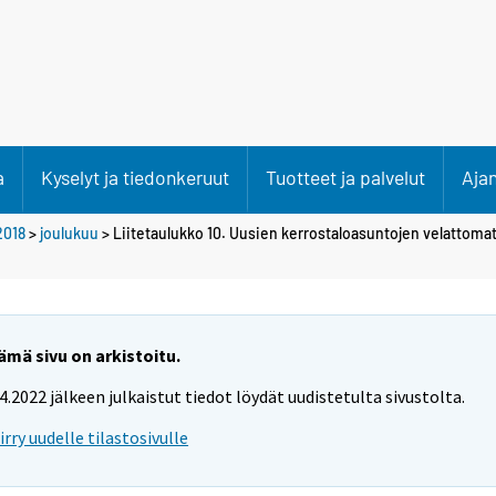
a
Kyselyt ja tiedonkeruut
Tuotteet ja palvelut
Aja
2018
>
joulukuu
> Liitetaulukko 10. Uusien kerrostaloasuntojen velattomat
ämä sivu on arkistoitu.
.4.2022 jälkeen julkaistut tiedot löydät uudistetulta sivustolta.
iirry uudelle tilastosivulle