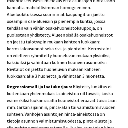
maantieteellisesti mielekäs että asuntojen hintatason
kannalta mahdollisimman homogeeninen.
Alueluokituksessa suurimmat kaupungit on jaettu
useampiin osa-alueisiin ja pienempiä kuntia, joissa
tehdään vain vähän osakehuoneistokauppoja, on
puolestaan yhdistetty. Alueen sisällä osakehuoneistot
on jaettu talotyypin mukaan kahteen luokkaan:
kerrostaloasunnot sekä rivi- ja pientalot. Kerrostalot
on edelleen ryhmitelty huoneluvun mukaan yksiöiksi,
kaksioiksi ja vähintään kolmen huoneen asunnoiksi.
Rivitalot on jaettu huoneluvun mukaan kahteen
luokkaan: alle 3 huonetta ja vähintään 3 huonetta.
Regressiomalli ja laatukorjaus:
Käytetty luokitus ei
kuitenkaan yhdenmukaista aineistoa riittävästi, koska
esimerkiksi luokan sisällä huoneistot eroavat toisistaan
mm. tarkan sijainnin, pinta-alan tai valmistumisvuoden
suhteen. Vanhojen asuntojen hinta-aineistossa on
tietoja asunnon valmistumisvuodesta, pinta-alasta ja
sijainnista postinumerotasolla. Uusien asuntojen hinta-