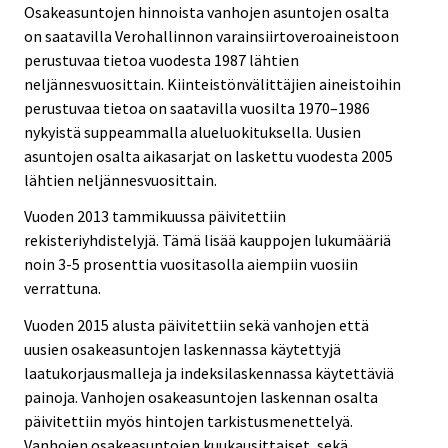
Osakeasuntojen hinnoista vanhojen asuntojen osalta
on saatavilla Verohallinnon varainsiirtoveroaineistoon
perustuvaa tietoa vuodesta 1987 lähtien
neljännesvuosittain. Kiinteistönvälittäjien aineistoihin
perustuvaa tietoa on saatavilla vuosilta 1970–1986
nykyistä suppeammalla alueluokituksella. Uusien
asuntojen osalta aikasarjat on laskettu vuodesta 2005
lähtien neljännesvuosittain.
Vuoden 2013 tammikuussa päivitettiin
rekisteriyhdistelyjä. Tämä lisää kauppojen lukumääriä
noin 3-5 prosenttia vuositasolla aiempiin vuosiin
verrattuna.
Vuoden 2015 alusta päivitettiin sekä vanhojen että
uusien osakeasuntojen laskennassa käytettyjä
laatukorjausmalleja ja indeksilaskennassa käytettäviä
painoja. Vanhojen osakeasuntojen laskennan osalta
päivitettiin myös hintojen tarkistusmenettelyä.
Vanhojen osakeasuntojen kuukausittaiset, sekä