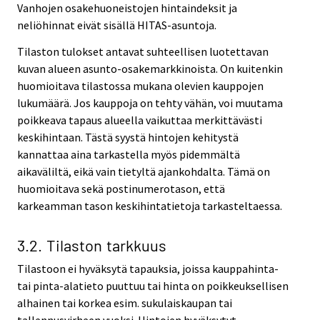
Vanhojen osakehuoneistojen hintaindeksit ja
neliöhinnat eivät sisällä HITAS-asuntoja.
Tilaston tulokset antavat suhteellisen luotettavan
kuvan alueen asunto-osakemarkkinoista. On kuitenkin
huomioitava tilastossa mukana olevien kauppojen
lukumäärä. Jos kauppoja on tehty vähän, voi muutama
poikkeava tapaus alueella vaikuttaa merkittävästi
keskihintaan. Tästä syystä hintojen kehitystä
kannattaa aina tarkastella myös pidemmältä
aikaväliltä, eikä vain tietyltä ajankohdalta. Tämä on
huomioitava sekä postinumerotason, että
karkeamman tason keskihintatietoja tarkasteltaessa.
3.2. Tilaston tarkkuus
Tilastoon ei hyväksytä tapauksia, joissa kauppahinta-
tai pinta-alatieto puuttuu tai hinta on poikkeuksellisen
alhainen tai korkea esim. sukulaiskaupan tai
tallennusvirheen vuoksi. Hintojen hyväksytyt