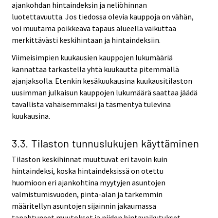
ajankohdan hintaindeksin ja neliöhinnan
luotettavuutta. Jos tiedossa olevia kauppoja on vähän,
voi muutama poikkeava tapaus alueella vaikuttaa
merkittävästi keskihintaan ja hintaindeksiin.
Viimeisimpien kuukausien kauppojen lukumääriä
kannattaa tarkastella yhtä kuukautta pitemmällä
ajanjaksolla. Etenkin kesäkuukausina kuukausitilaston
uusimman julkaisun kauppojen lukumäärä saattaa jäädä
tavallista vähäisemmäksi ja täsmentyä tulevina
kuukausina.
3.3. Tilaston tunnuslukujen käyttäminen
Tilaston keskihinnat muuttuvat eri tavoin kuin
hintaindeksi, koska hintaindeksissä on otettu
huomioon eri ajankohtina myytyjen asuntojen
valmistumisvuoden, pinta-alan ja tarkemmin
määritellyn asuntojen sijainnin jakaumassa
tapahtuneet muutokset ja niiden hintavaikutukset.