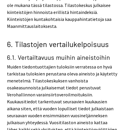
ole mukana tässä tilastossa. Tilastokeskus julkaisee
kiinteistöjen hinnoista erillistä hintaindeksiä.
Kiinteistöjen kuntakohtaisia kauppahintatietoja saa
Maanmittauslaitoksesta.
6. Tilastojen vertailukelpoisuus
6.1. Vertailtavuus muihin aineistoihin
Muiden tiedontuottajien tuloksiin verratessa on hyvä
tarkistaa tuloksien perustana oleva aineisto ja käytetty
menetelmä. Tilastokeskuksen vanhoista
osakeasunnoista julkaisemat tiedot perustuvat
Verohallinnon varainsiirtoveroilmoituksiin.
Kuukausitiedot tarkentuvat seuraavien kuukausien
aikana siten, että vuoden lopulliset tiedot julkaistaan
seuraavan vuoden ensimmäisen vuosineljänneksen
julkaisun yhteydessä. Vuositilaston aineisto kattaa
lähes kaikki sekä yksityisten, että kiinteistönvälittäjien