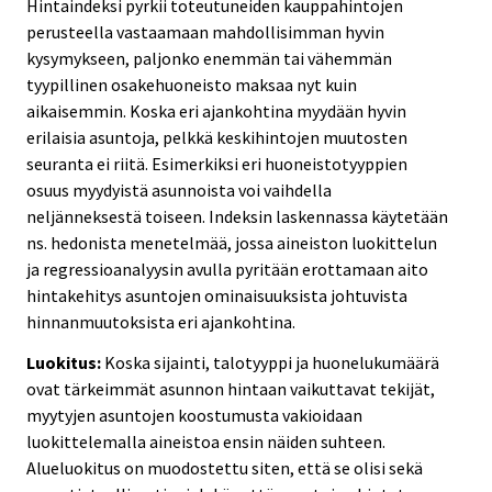
Hintaindeksi pyrkii toteutuneiden kauppahintojen
perusteella vastaamaan mahdollisimman hyvin
kysymykseen, paljonko enemmän tai vähemmän
tyypillinen osakehuoneisto maksaa nyt kuin
aikaisemmin. Koska eri ajankohtina myydään hyvin
erilaisia asuntoja, pelkkä keskihintojen muutosten
seuranta ei riitä. Esimerkiksi eri huoneistotyyppien
osuus myydyistä asunnoista voi vaihdella
neljänneksestä toiseen. Indeksin laskennassa käytetään
ns. hedonista menetelmää, jossa aineiston luokittelun
ja regressioanalyysin avulla pyritään erottamaan aito
hintakehitys asuntojen ominaisuuksista johtuvista
hinnanmuutoksista eri ajankohtina.
Luokitus:
Koska sijainti, talotyyppi ja huonelukumäärä
ovat tärkeimmät asunnon hintaan vaikuttavat tekijät,
myytyjen asuntojen koostumusta vakioidaan
luokittelemalla aineistoa ensin näiden suhteen.
Alueluokitus on muodostettu siten, että se olisi sekä