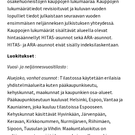
osakehuoneistojen kauppojen lukumäärää. Kauppojen
lukumäärätiedot revisioituvat ja kuluvan vuoden
lopulliet tiedot julkaistaan seuraavan vuoden
ensimmäisen neljänneksen julkistuksen yhteydessä.
Kauppojen lukumäärät sisältävät alueella olevat
hintasäännellyt HITAS-asunnot sekä ARA-asunnot.
HITAS- ja ARA-asunnot eivät sisälly indeksilaskentaan.
Luokitukset
:
Vuosi- ja neljännesvuositilasto
:
Aluejako, vanhat asunnot
: Tilastossa käytetään erilaisia
yhdistelmäalueita kuten pääkaupunkiseutu,
kehyskunnat, maakunnat ja kaupunkien osa-alueet.
Pääkaupunkiseutuun kuuluvat Helsinki, Espoo, Vantaa ja
Kauniainen, joka kuuluu tilastoissa Espooseen.
Kehyskunnat käsittävät Hyvinkään, Järvenpään,
Keravan, Kirkkonummen, Nurmijärven, Riihimäen,
Sipoon, Tuusulan ja Vihdin. Maakuntaluokitus on