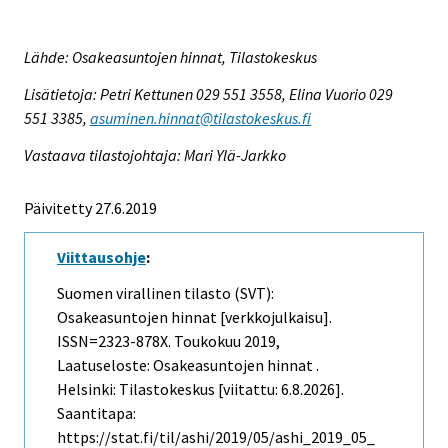
Lähde: Osakeasuntojen hinnat, Tilastokeskus
Lisätietoja: Petri Kettunen 029 551 3558, Elina Vuorio 029
551 3385,
asuminen.hinnat@tilastokeskus.fi
Vastaava tilastojohtaja: Mari Ylä-Jarkko
Päivitetty 27.6.2019
Viittausohje
:
Suomen virallinen tilasto (SVT):
Osakeasuntojen hinnat [verkkojulkaisu].
ISSN=2323-878X.
Toukokuu
2019,
Laatuseloste: Osakeasuntojen hinnat .
Helsinki: Tilastokeskus [viitattu: 6.8.2026].
Saantitapa:
https://stat.fi/til/ashi/2019/05/ashi_2019_05_