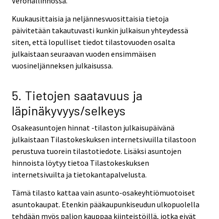
Verohallinnossa.
Kuukausittaisia ja neljännesvuosittaisia tietoja
päivitetään takautuvasti kunkin julkaisun yhteydessä
siten, että lopulliset tiedot tilastovuoden osalta
julkaistaan seuraavan vuoden ensimmäisen
vuosineljänneksen julkaisussa.
5. Tietojen saatavuus ja
läpinäkyvyys/selkeys
Osakeasuntojen hinnat -tilaston julkaisupäivänä
julkaistaan Tilastokeskuksen internetsivuilla tilastoon
perustuva tuorein tilastotiedote. Lisäksi asuntojen
hinnoista löytyy tietoa Tilastokeskuksen
internetsivuilta ja tietokantapalvelusta.
Tämä tilasto kattaa vain asunto-osakeyhtiömuotoiset
asuntokaupat. Etenkin pääkaupunkiseudun ulkopuolella
tehdään myös paljon kauppaa kiinteistöillä, jotka eivät