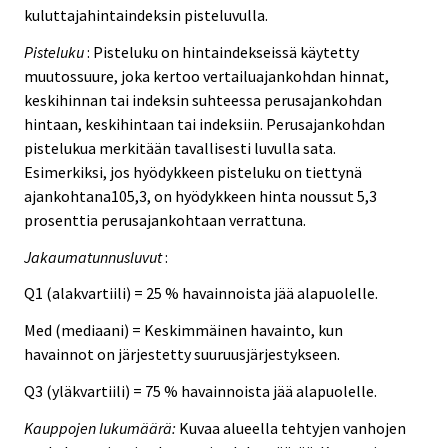
kuluttajahintaindeksin pisteluvulla.
Pisteluku
: Pisteluku on hintaindekseissä käytetty
muutossuure, joka kertoo vertailuajankohdan hinnat,
keskihinnan tai indeksin suhteessa perusajankohdan
hintaan, keskihintaan tai indeksiin. Perusajankohdan
pistelukua merkitään tavallisesti luvulla sata.
Esimerkiksi, jos hyödykkeen pisteluku on tiettynä
ajankohtana105,3, on hyödykkeen hinta noussut 5,3
prosenttia perusajankohtaan verrattuna.
Jakaumatunnusluvut
:
Q1 (alakvartiili) = 25 % havainnoista jää alapuolelle.
Med (mediaani) = Keskimmäinen havainto, kun
havainnot on järjestetty suuruusjärjestykseen.
Q3 (yläkvartiili) = 75 % havainnoista jää alapuolelle.
Kauppojen lukumäärä:
Kuvaa alueella tehtyjen vanhojen