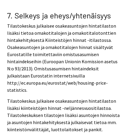
7. Selkeys ja eheys/yhtenäisyys
Tilastokeskus julkaisee osakeasuntojen hintatilaston
lisäksi tietoa omakotitalojen ja omakotitalotonttien
hintakehityksestä Kiinteistöjen hinnat -itilastossa.
Osakeasuntojen ja omakotitalojen hinnat sisältyvät
Eurostatille toimitettaviin omistusasumisen
hintaindekseihin (Euroopan Unionin Komission asetus
N:o 93/2013). Omistusasumisen hintaindeksit
julkaistaan Eurostatin internetsivuilla
http://ec.europa.eu/eurostat/web/housing-price-
statistics.
Tilastokeskus julkaisee osakeasuntojen hintatilaston
lisäksi kiinteistöjen hinnat -neljännesvuositilastoa.
Tilastokeskuksen tilastojen lisäksi asuntojen hinnoista
ja asuntojen hintakehityksestä julkaisevat tietoa mm.
kiinteistönvälittäjät, luottolaitokset ja pankit.