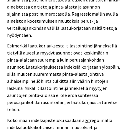
aineistossa on tietoja pinta-alasta ja asunnon
sijainnista postinumerotasolla. Regressiomallin avulla
aineiston koostumuksen muutoksia perus- ja
vertailuajankohdan välillä laatukorjataan näitä tietoja
hyödyntäen.
Esimerkki laatukorjauksesta: tilastointineljänneksellä
tietyllä alueella myydyt asunnot ovat keskimäärin
pinta-alaltaan suurempia kuin perusajankohdan
asunnot. Laatukorjauksessa indeksiä korjataan ylöspäin,
sillä muuten suuremmasta pinta-alasta johtuva
alhaisempi neliöhinta tulkittaisiin väärin hintojen
laskuna. Mikäli tilastointineljänneksellä myytyjen
asuntojen pinta-aloissa ei ole eroa suhteessa
perusajankohdan asuntoihin, ei laatukorjausta tarvitse
tehdä.
Koko maan indeksipisteluku saadaan aggregoimalla
indeksiluokkakohtaiset hinnan muutokset ja