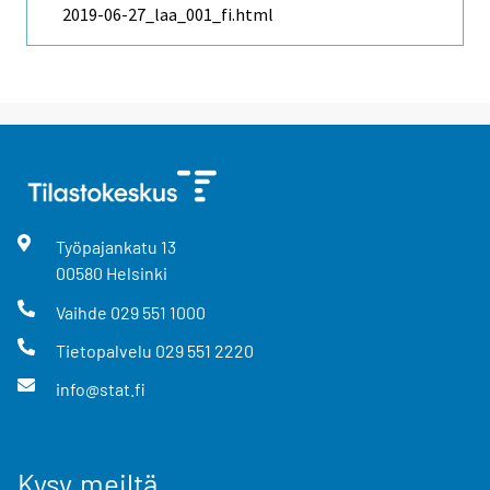
2019-06-27_laa_001_fi.html
Työpajankatu
13
00580
Helsinki
Vaihde
029 551 1000
Tietopalvelu
029 551 2220
info@stat.fi
Kysy meiltä