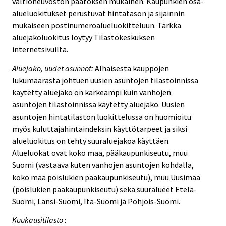
valtioneuvoston päätöksen mukainen. Kaupunkien osa-
alueluokitukset perustuvat hintatason ja sijainnin
mukaiseen postinumeroalueluokitteluun. Tarkka
aluejakoluokitus löytyy Tilastokeskuksen
internetsivuilta.
Aluejako, uudet asunnot:
Alhaisesta kauppojen
lukumäärästä johtuen uusien asuntojen tilastoinnissa
käytetty aluejako on karkeampi kuin vanhojen
asuntojen tilastoinnissa käytetty aluejako. Uusien
asuntojen hintatilaston luokittelussa on huomioitu
myös kuluttajahintaindeksin käyttötarpeet ja siksi
alueluokitus on tehty suuraluejakoa käyttäen.
Alueluokat ovat koko maa, pääkaupunkiseutu, muu
Suomi (vastaava kuten vanhojen asuntojen kohdalla,
koko maa poislukien pääkaupunkiseutu), muu Uusimaa
(poislukien pääkaupunkiseutu) sekä suuralueet Etelä-
Suomi, Länsi-Suomi, Itä-Suomi ja Pohjois-Suomi.
Kuukausitilasto
: