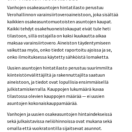
Vanhojen osakeasuntojen hintatilasto perustuu
Verohallinnon varainsiirtoveroaineistoon, joka sisältää
kaikkien osakeasuntomuotoisten asuntojen kaupat.
Kaikki tehdyt osakehuoneistokaupat eivät tule heti
tilastoon, sillä ostajalla on kaksi kuukautta aikaa
maksaa varainsiirtovero. Aineiston täydentymiseen
vaikuttaa myös, onko tiedot raportoitu ajoissa ja se,
onko ilmoituksessa käytetty sähköistä lomaketta.
Uusien asuntojen hintatilasto perustuu suurimmilta
kiinteistönvälittäjiltä ja rakennuttajilta saatuun
aineistoon, ja tiedot ovat lopullisia ensimmäisellä
julkistamiskerralla. Kauppojen lukumäärä kuvaa
tilastossa olevien kauppojen määrää — ei uusien
asuntojen kokonaiskauppamäärää.
Vanhojen ja uusien osakeasuntojen hintaindekseissä
sekä julkaistavissa neliöhinnoissa ovat mukana sekä
omalla että vuokratontilla sijaitsevat asunnot.