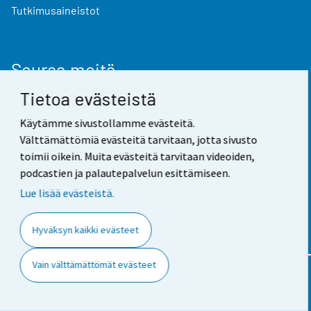
Tutkimusaineistot
Seuraa meitä
Tietoa evästeistä
Tilaa uutisviesti
Käytämme sivustollamme evästeitä.
Facebook
Välttämättömiä evästeitä tarvitaan, jotta sivusto
Twitter
toimii oikein. Muita evästeitä tarvitaan videoiden,
podcastien ja palautepalvelun esittämiseen.
LinkedIn
Lue lisää evästeistä.
YouTube
Instagram
Hyväksyn kaikki evästeet
Vain välttämättömät evästeet
Yhteystiedot