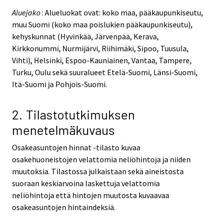
Aluejako
: Alueluokat ovat: koko maa, pääkaupunkiseutu,
muu Suomi (koko maa poislukien pääkaupunkiseutu),
kehyskunnat (Hyvinkää, Järvenpää, Kerava,
Kirkkonummi, Nurmijärvi, Riihimäki, Sipoo, Tuusula,
Vihti), Helsinki, Espoo-Kauniainen, Vantaa, Tampere,
Turku, Oulu sekä suuralueet Etelä-Suomi, Länsi-Suomi,
Itä-Suomi ja Pohjois-Suomi.
2. Tilastotutkimuksen
menetelmäkuvaus
Osakeasuntojen hinnat -tilasto kuvaa
osakehuoneistojen velattomia neliöhintoja ja niiden
muutoksia. Tilastossa julkaistaan sekä aineistosta
suoraan keskiarvoina laskettuja velattomia
neliöhintoja että hintojen muutosta kuvaavaa
osakeasuntojen hintaindeksiä.