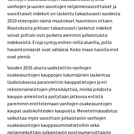
vanhojen ja uusien asuntojen neljännesvuosittaiset ja
vuosittaiset indeksit on laskettu takautuvasti vuodesta
2010 eteenpäin nämä muutokset huomioon ottaen.
Muutoksista johtuen takautuvasti lasketut indeksit
voivat joiltain osin poiketa aiemmin julkaistuista
indekseistä. Eroja syntyy eniten niillä alueilla, joilla
havaintomäärät ovat vähäisiä. Koko maan tasolla erot
ovat pieniä.
Vuoden 2016 alusta uudistettiin vanhojen
osakeasuntojen kauppojen lukumäärien laskentaa.
Uudistuksessa parannettiin kauppatietojen ja eri
rekisteriaineistojen yhteiskäyttöä, minkä johdosta
kauppa-aineistosta pystytään jatkossa entistä
paremmin erottelemaan vanhojen osakeasuntojen
kaupat uudiskohteiden kaupoista. Menetelmäuudistus
vaikuttaa myös vuosittain julkaistaviin vanhojen
osakeasuntojen kauppasummatietoihin sekä
neljänneksittäin julkaistaviin postinumeroittaisiin