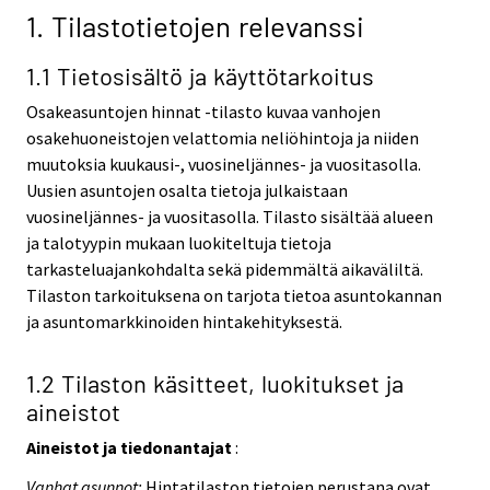
1. Tilastotietojen relevanssi
1.1 Tietosisältö ja käyttötarkoitus
Osakeasuntojen hinnat -tilasto kuvaa vanhojen
osakehuoneistojen velattomia neliöhintoja ja niiden
muutoksia kuukausi-, vuosineljännes- ja vuositasolla.
Uusien asuntojen osalta tietoja julkaistaan
vuosineljännes- ja vuositasolla. Tilasto sisältää alueen
ja talotyypin mukaan luokiteltuja tietoja
tarkasteluajankohdalta sekä pidemmältä aikaväliltä.
Tilaston tarkoituksena on tarjota tietoa asuntokannan
ja asuntomarkkinoiden hintakehityksestä.
1.2 Tilaston käsitteet, luokitukset ja
aineistot
Aineistot ja tiedonantajat
:
Vanhat asunnot:
Hintatilaston tietojen perustana ovat