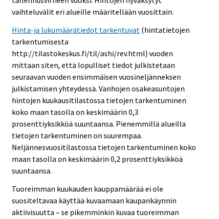
vaihteluvälit eri alueille määritellään vuosittain.
Hinta-ja lukumäärätiedot tarkentuvat
(hintatietojen
tarkentumisesta
http://tilastokeskus.fi/til/ashi/rev.html) vuoden
mittaan siten, että lopulliset tiedot julkistetaan
seuraavan vuoden ensimmäisen vuosineljänneksen
julkistamisen yhteydessä. Vanhojen osakeasuntojen
hintojen kuukausitilastossa tietojen tarkentuminen
koko maan tasolla on keskimäärin 0,3
prosenttiyksikköä suuntaansa. Pienemmillä alueilla
tietojen tarkentuminen on suurempaa.
Neljännesvuositilastossa tietojen tarkentuminen koko
maan tasolla on keskimäärin 0,2 prosenttiyksikköä
suuntaansa.
Tuoreimman kuukauden kauppamäärää ei ole
suositeltavaa käyttää kuvaamaan kaupankäynnin
aktiivisuutta – se pikemminkin kuvaa tuoreimman