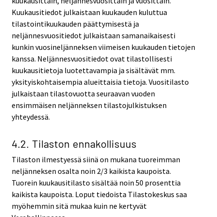
kuukausittain, neljännesvuosittain ja vuosittain.
Kuukausitiedot julkaistaan kuukauden kuluttua
tilastointikuukauden päättymisestä ja
neljännesvuositiedot julkaistaan samanaikaisesti
kunkin vuosineljänneksen viimeisen kuukauden tietojen
kanssa. Neljännesvuositiedot ovat tilastollisesti
kuukausitietoja luotettavampia ja sisältävät mm.
yksityiskohtaisempia alueittaisia tietoja. Vuositilasto
julkaistaan tilastovuotta seuraavan vuoden
ensimmäisen neljänneksen tilastojulkistuksen
yhteydessä.
4.2. Tilaston ennakollisuus
Tilaston ilmestyessä siinä on mukana tuoreimman
neljänneksen osalta noin 2/3 kaikista kaupoista.
Tuorein kuukausitilasto sisältää noin 50 prosenttia
kaikista kaupoista. Loput tiedoista Tilastokeskus saa
myöhemmin sitä mukaa kuin ne kertyvät