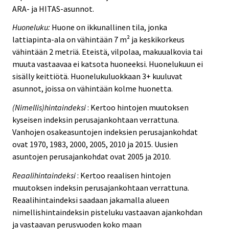
ARA- ja HITAS-asunnot.
Huoneluku:
Huone on ikkunallinen tila, jonka
lattiapinta-ala on vähintään 7 m² ja keskikorkeus
vähintään 2 metriä. Eteistä, vilpolaa, makuualkovia tai
muuta vastaavaa ei katsota huoneeksi. Huonelukuun ei
sisälly keittiötä. Huonelukuluokkaan 3+ kuuluvat
asunnot, joissa on vähintään kolme huonetta.
(Nimellis)hintaindeksi
: Kertoo hintojen muutoksen
kyseisen indeksin perusajankohtaan verrattuna.
Vanhojen osakeasuntojen indeksien perusajankohdat
ovat 1970, 1983, 2000, 2005, 2010 ja 2015. Uusien
asuntojen perusajankohdat ovat 2005 ja 2010.
Reaalihintaindeksi
: Kertoo reaalisen hintojen
muutoksen indeksin perusajankohtaan verrattuna.
Reaalihintaindeksi saadaan jakamalla alueen
nimellishintaindeksin pisteluku vastaavan ajankohdan
ja vastaavan perusvuoden koko maan