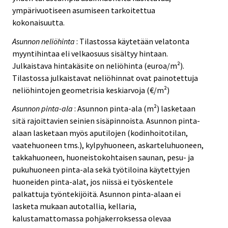
ympärivuotiseen asumiseen tarkoitettua
kokonaisuutta.
Asunnon neliöhinta
: Tilastossa käytetään velatonta
myyntihintaa eli velkaosuus sisältyy hintaan.
Julkaistava hintakäsite on neliöhinta (euroa/m²).
Tilastossa julkaistavat neliöhinnat ovat painotettuja
neliöhintojen geometrisia keskiarvoja (€/m²)
Asunnon pinta-ala
: Asunnon pinta-ala (m²) lasketaan
sitä rajoittavien seinien sisäpinnoista. Asunnon pinta-
alaan lasketaan myös aputilojen (kodinhoitotilan,
vaatehuoneen tms.), kylpyhuoneen, askarteluhuoneen,
takkahuoneen, huoneistokohtaisen saunan, pesu- ja
pukuhuoneen pinta-ala sekä työtiloina käytettyjen
huoneiden pinta-alat, jos niissä ei työskentele
palkattuja työntekijöitä. Asunnon pinta-alaan ei
lasketa mukaan autotallia, kellaria,
kalustamattomassa pohjakerroksessa olevaa