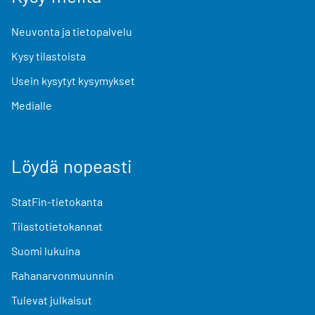
Neuvonta ja tietopalvelu
Kysy tilastoista
Usein kysytyt kysymykset
Medialle
Löydä nopeasti
StatFin-tietokanta
Tilastotietokannat
Suomi lukuina
Rahanarvonmuunnin
Tulevat julkaisut