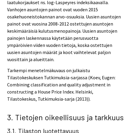
laatukorjaukset ns. log-Laspeyres indeksikaavalla.
Vanhojen asuntojen painot ovat vuoden 2015
osakehuoneistokannan arvo-osuuksia. Uusien asuntojen
painot ovat vuosina 2008-2012 ostettujen asuntojen
keskimääräisiä kulutusmenopainoja. Uusien asuntojen
painojen laskennassa käytetään perusvuotta
ympäröivien viiden vuoden tietoja, koska ostettujen
uusien asuntojen määrät ja koot vaihtelevat paljon
vuosittain ja alueittain.
Tarkempi menetelmäkuvaus on julkaistu
Tilastokeskuksen Tutkimuksia-sarjassa (Koev, Eugen:
Combining classification and quality adjustment in
constructing a House Price Index. Helsinki,
Tilastokeskus, Tutkimuksia-sarja (2013)).
3. Tietojen oikeellisuus ja tarkkuus
3.1. Tilaston luotettavuus