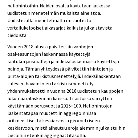
neliöhintoihin. Näiden osalta käytetään jatkossa
uudistetun menetelmän mukaista aineistoa.
Uudistetulla menetelmällä on tuotettu
vertailukelpoiset aikasarjat kaikista julkaistavista
tiedoista.
Vuoden 2018 alusta päivitettiin vanhojen
osakeasuntojen laskennassa käytettyjä
laatukorjausmalleja ja indeksilaskennassa käytettyjä
painoja. Tämän yhteydessä päivitettiin hintojen ja
pinta-alojen tarkistusmenettelyjä. Indeksilaskentaan
tulevien havaintojen tarkistusmenettely
yhdenmukaistettiin vuonna 2016 uudistetun kauppojen
lukumäärälaskennan kanssa. Tilastossa siirryttiin
käyttämään perusvuotta 2015=100. Neliöhintojen
laskentatapaa muutettiin aggregoinnissa
aritmeettisesta keskiarvosta geometriseen
keskiarvoon, mistä aiheutuu eroja aiemmin julkaistuihin
tietoihin etenkin aggregaattitasolla.