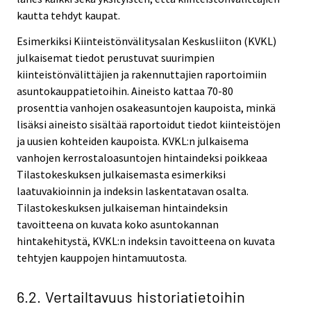
kautta tehdyt kaupat.
Esimerkiksi Kiinteistönvälitysalan Keskusliiton (KVKL)
julkaisemat tiedot perustuvat suurimpien
kiinteistönvälittäjien ja rakennuttajien raportoimiin
asuntokauppatietoihin. Aineisto kattaa 70-80
prosenttia vanhojen osakeasuntojen kaupoista, minkä
lisäksi aineisto sisältää raportoidut tiedot kiinteistöjen
ja uusien kohteiden kaupoista. KVKL:n julkaisema
vanhojen kerrostaloasuntojen hintaindeksi poikkeaa
Tilastokeskuksen julkaisemasta esimerkiksi
laatuvakioinnin ja indeksin laskentatavan osalta.
Tilastokeskuksen julkaiseman hintaindeksin
tavoitteena on kuvata koko asuntokannan
hintakehitystä, KVKL:n indeksin tavoitteena on kuvata
tehtyjen kauppojen hintamuutosta.
6.2. Vertailtavuus historiatietoihin