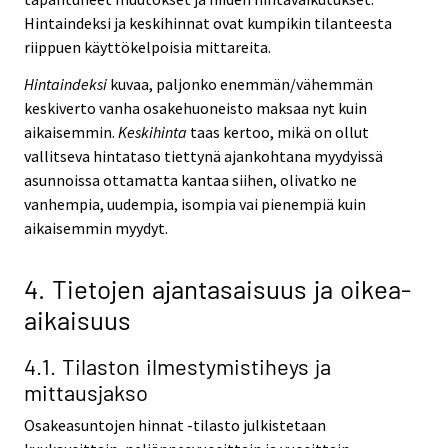
Hintaindeksi ja keskihinnat ovat kumpikin tilanteesta
riippuen käyttökelpoisia mittareita.
Hintaindeksi
kuvaa, paljonko enemmän/vähemmän
keskiverto vanha osakehuoneisto maksaa nyt kuin
aikaisemmin.
Keskihinta
taas kertoo, mikä on ollut
vallitseva hintataso tiettynä ajankohtana myydyissä
asunnoissa ottamatta kantaa siihen, olivatko ne
vanhempia, uudempia, isompia vai pienempiä kuin
aikaisemmin myydyt.
4. Tietojen ajantasaisuus ja oikea-
aikaisuus
4.1. Tilaston ilmestymistiheys ja
mittausjakso
Osakeasuntojen hinnat -tilasto julkistetaan