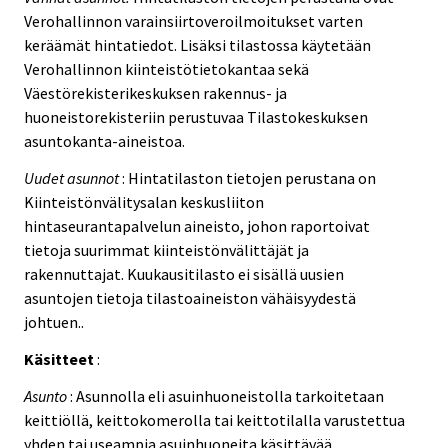
Verohallinnon varainsiirtoveroilmoitukset varten
keräämät hintatiedot. Lisäksi tilastossa käytetään
Verohallinnon kiinteistötietokantaa sekä
Väestörekisterikeskuksen rakennus- ja
huoneistorekisteriin perustuvaa Tilastokeskuksen
asuntokanta-aineistoa.
Uudet asunnot
: Hintatilaston tietojen perustana on
Kiinteistönvälitysalan keskusliiton
hintaseurantapalvelun aineisto, johon raportoivat
tietoja suurimmat kiinteistönvälittäjät ja
rakennuttajat. Kuukausitilasto ei sisällä uusien
asuntojen tietoja tilastoaineiston vähäisyydestä
johtuen..
Käsitteet
:
Asunto
: Asunnolla eli asuinhuoneistolla tarkoitetaan
keittiöllä, keittokomerolla tai keittotilalla varustettua
yhden tai useampia asuinhuoneita käsittävää,