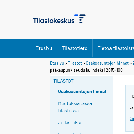
Etusivu
Tilastotieto
Tietoa tilastoist
Etusivu
>
Tilastot
>
Osakeasuntojen hinnat
>
pääkaupunkiseudulla, indeksi 2015=100
TILASTOT
Osakeasuntojen hinnat
T
Muutoksia tässä
5
tilastossa
S
Julkistukset