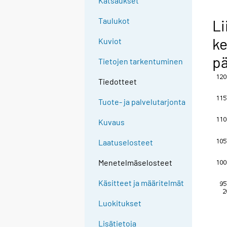
Katsaukset
Taulukot
Li
ke
Kuviot
pä
Tietojen tarkentuminen
Tiedotteet
Tuote- ja palvelutarjonta
Kuvaus
Laatuselosteet
Menetelmäselosteet
Käsitteet ja määritelmät
Luokitukset
Lisätietoja