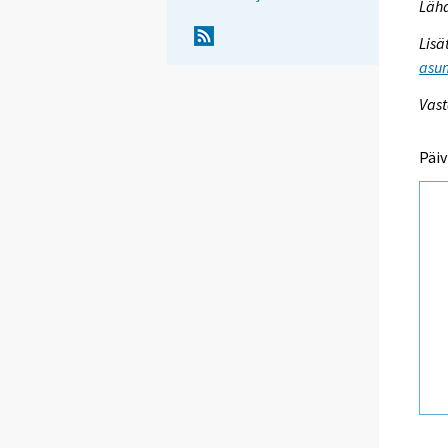
Lähd
Lisä
asum
Vast
Päiv