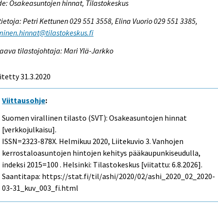
e: Osakeasuntojen hinnat, Tilastokeskus
tietoja: Petri Kettunen 029 551 3558, Elina Vuorio 029 551 3385,
inen.hinnat@tilastokeskus.fi
aava tilastojohtaja: Mari Ylä-Jarkko
itetty 31.3.2020
Viittausohje
:
Suomen virallinen tilasto (SVT): Osakeasuntojen hinnat
[verkkojulkaisu].
ISSN=2323-878X.
Helmikuu
2020, Liitekuvio 3. Vanhojen
kerrostaloasuntojen hintojen kehitys pääkaupunkiseudulla,
indeksi 2015=100 . Helsinki: Tilastokeskus [viitattu: 6.8.2026].
Saantitapa: https://stat.fi/til/ashi/2020/02/ashi_2020_02_2020-
03-31_kuv_003_fi.html