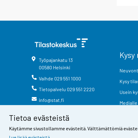
Kysy 
Työpajankatu
13
00580
Helsinki
Neuvonta
Vaihde
029 551 1000
Kysy tila
Tietopalvelu
029 551 2220
Usein ky
info@stat.fi
Medialle
Tietoa evästeistä
Käytämme sivustollamme evästeitä. Välttämättömiä evästeitä t
Lue lisää evästeistä.