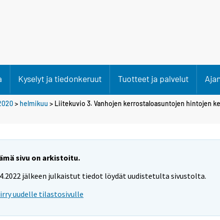
a
Kyselyt ja tiedonkeruut
Tuotteet ja palvelut
Aja
2020
>
helmikuu
> Liitekuvio 3. Vanhojen kerrostaloasuntojen hintojen k
ämä sivu on arkistoitu.
.4.2022 jälkeen julkaistut tiedot löydät uudistetulta sivustolta.
iirry uudelle tilastosivulle