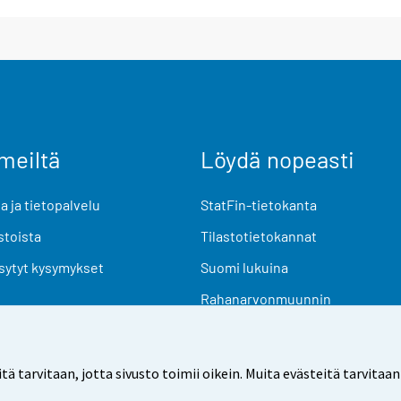
meiltä
Löydä nopeasti
 ja tietopalvelu
StatFin-tietokanta
stoista
Tilastotietokannat
sytyt kysymykset
Suomi lukuina
Rahanarvonmuunnin
Tulevat julkaisut
Tutkimusaineistot
arvitaan, jotta sivusto toimii oikein. Muita evästeitä tarvitaan