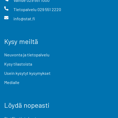
Vaihde
029 551 1000
Tietopalvelu
029 551 2220
info@stat.fi
Kysy meiltä
Neuvonta ja tietopalvelu
Kysy tilastoista
Usein kysytyt kysymykset
Medialle
Löydä nopeasti