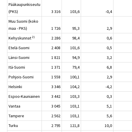
Pääkaupunkiseutu
(PKS)
3 316
103,6
-0,4
Muu Suomi (koko
maa - PKS)
1 726
95,3
2,9
2)
Kehyskunnat
2 286
98,4
0,6
Etelä-Suomi
2 408
101,6
0,5
Länsi-Suomi
1 821
94,9
3,2
Itä-Suomi
1 371
79,4
6,8
Pohjois-Suomi
1 558
100,1
2,9
Helsinki
3 346
104,2
-4,2
Espoo-Kauniainen
3 442
103,3
0,3
Vantaa
3 045
103,1
5,1
Tampere
2 562
103,1
5,6
Turku
2 795
121,8
10,0