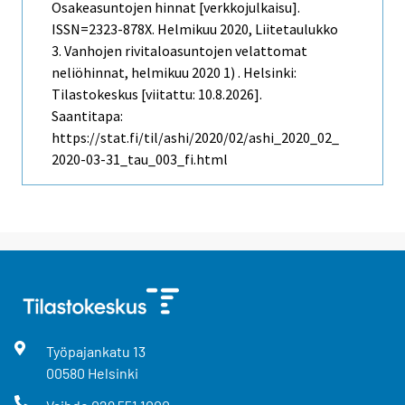
Osakeasuntojen hinnat [verkkojulkaisu].
ISSN=2323-878X.
Helmikuu
2020, Liitetaulukko
3. Vanhojen rivitaloasuntojen velattomat
neliöhinnat, helmikuu 2020 1) . Helsinki:
Tilastokeskus [viitattu: 10.8.2026].
Saantitapa:
https://stat.fi/til/ashi/2020/02/ashi_2020_02_
2020-03-31_tau_003_fi.html
Työpajankatu
13
00580
Helsinki