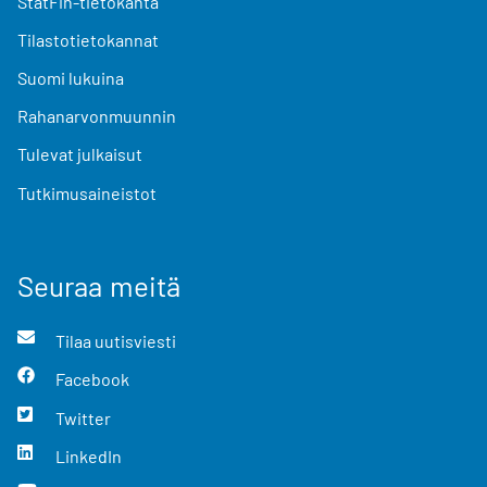
StatFin-tietokanta
Tilastotietokannat
Suomi lukuina
Rahanarvonmuunnin
Tulevat julkaisut
Tutkimusaineistot
Seuraa meitä
Tilaa uutisviesti
Facebook
Twitter
LinkedIn