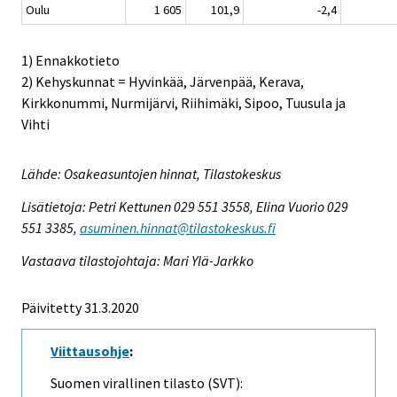
Oulu
1 605
101,9
-2,4
1) Ennakkotieto
2) Kehyskunnat = Hyvinkää, Järvenpää, Kerava,
Kirkkonummi, Nurmijärvi, Riihimäki, Sipoo, Tuusula ja
Vihti
Lähde: Osakeasuntojen hinnat, Tilastokeskus
Lisätietoja: Petri Kettunen 029 551 3558, Elina Vuorio 029
551 3385,
asuminen.hinnat@tilastokeskus.fi
Vastaava tilastojohtaja: Mari Ylä-Jarkko
Päivitetty 31.3.2020
Viittausohje
:
Suomen virallinen tilasto (SVT):