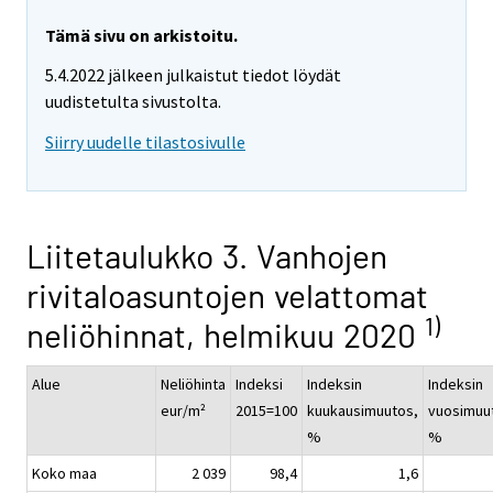
Tämä sivu on arkistoitu.
5.4.2022 jälkeen julkaistut tiedot löydät
uudistetulta sivustolta.
Siirry uudelle tilastosivulle
Liitetaulukko 3. Vanhojen
rivitaloasuntojen velattomat
1)
neliöhinnat, helmikuu 2020
Alue
Neliöhinta
Indeksi
Indeksin
Indeksin
eur/m²
2015=100
kuukausimuutos,
vuosimuu
%
%
Koko maa
2 039
98,4
1,6