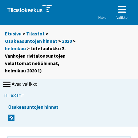
Valikko
Haku
Etusivu
>
Tilastot
>
Osakeasuntojen hinnat
>
2020
>
helmikuu
> Liitetaulukko 3.
Vanhojen rivitaloasuntojen
velattomat neliöhinnat,
helmikuu 2020 1)
Avaa valikko
TILASTOT
Osakeasuntojen hinnat