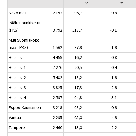
%
%
Koko maa
2 192
106,7
-0,8
Pääkaupunkiseutu
(PKS)
3 792
113,7
-0,1
Muu Suomi (koko
maa - PKS)
1 562
97,9
-1,9
Helsinki
4 459
116,2
-0,8
Helsinki 1
7 276
120,5
0,4
Helsinki 2
5 482
118,2
-1,9
Helsinki 3
3 825
117,3
2,9
Helsinki 4
2 597
104,8
-3,1
Espoo-Kauniainen
3 218
108,2
0,9
Vantaa
2 295
105,0
4,9
Tampere
2 460
113,0
2,2