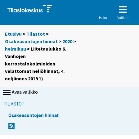
Valikko
Haku
Etusivu
>
Tilastot
>
Osakeasuntojen hinnat
>
2020
>
helmikuu
> Liitetaulukko 6.
Vanhojen
kerrostalokolmioiden
velattomat neliöhinnat, 4.
neljännes 2019 1)
Avaa valikko
TILASTOT
Osakeasuntojen hinnat