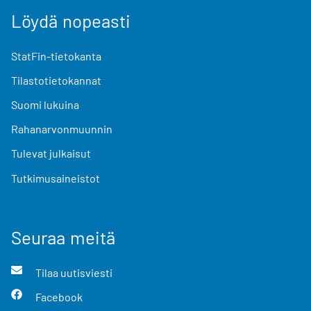
Löydä nopeasti
StatFin-tietokanta
Tilastotietokannat
Suomi lukuina
Rahanarvonmuunnin
Tulevat julkaisut
Tutkimusaineistot
Seuraa meitä
Tilaa uutisviesti
Facebook