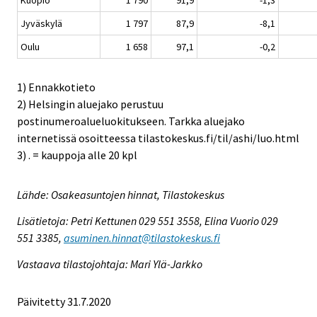
Kuopio
1 790
91,9
-1,3
Jyväskylä
1 797
87,9
-8,1
Oulu
1 658
97,1
-0,2
1) Ennakkotieto
2) Helsingin aluejako perustuu
postinumeroalueluokitukseen. Tarkka aluejako
internetissä osoitteessa tilastokeskus.fi/til/ashi/luo.html
3) . = kauppoja alle 20 kpl
Lähde: Osakeasuntojen hinnat, Tilastokeskus
Lisätietoja: Petri Kettunen 029 551 3558, Elina Vuorio 029
551 3385,
asuminen.hinnat@tilastokeskus.fi
Vastaava tilastojohtaja: Mari Ylä-Jarkko
Päivitetty 31.7.2020