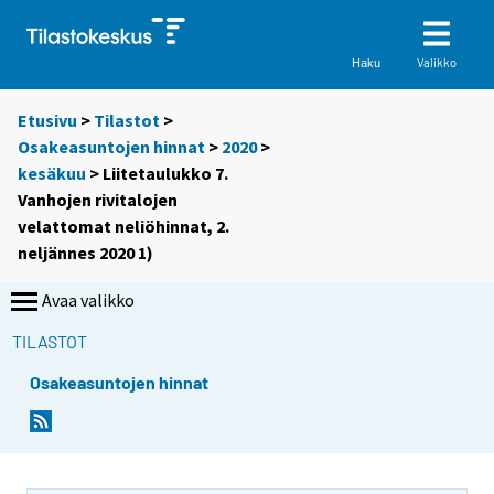
Valikko
Haku
Etusivu
>
Tilastot
>
Osakeasuntojen hinnat
>
2020
>
kesäkuu
> Liitetaulukko 7.
Vanhojen rivitalojen
velattomat neliöhinnat, 2.
neljännes 2020 1)
Avaa valikko
TILASTOT
Osakeasuntojen hinnat