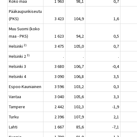
Koko maa
1 963
98,1
0,7
Pääkaupunkiseutu
(PKS)
3 423
104,9
1,6
Muu Suomi (koko
maa - PKS)
1 623
94,2
0,5
2)
Helsinki
3 475
105,0
0,7
3)
Helsinki 2
.
.
.
Helsinki 3
3 680
106,7
-0,4
Helsinki 4
3 090
106,8
3,5
Espoo-Kauniainen
3 596
103,2
0,3
Vantaa
3 040
105,6
3,3
Tampere
2 442
102,3
-1,9
Turku
2 396
107,9
2,1
Lahti
1 667
85,6
-7,1