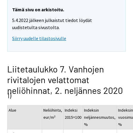
Tämä sivu on arkistoitu.
5.4.2022 jälkeen julkaistut tiedot löydät
uudistetulta sivustolta.
Siirry uudelle tilastosivulle
Liitetaulukko 7. Vanhojen
rivitalojen velattomat
neliöhinnat, 2. neljännes 2020
1)
Alue
Neliöhinta,
Indeksi
Indeksin
Indeksin
eur/m²
2015=100
neljännesmuutos,
vuosimu
%
%