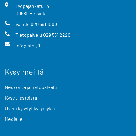
Työpajankatu
13
00580
Helsinki
Vaihde
029 551 1000
Tietopalvelu
029 551 2220
info@stat.fi
Kysy meiltä
Neuvonta ja tietopalvelu
Kysy tilastoista
Usein kysytyt kysymykset
Medialle