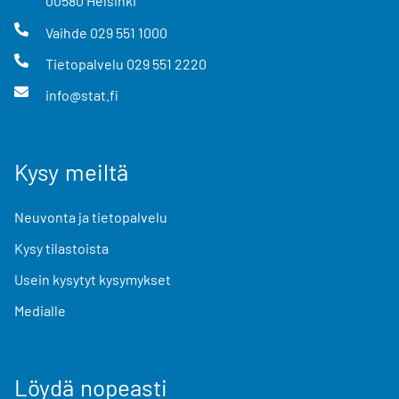
00580
Helsinki
Vaihde
029 551 1000
Tietopalvelu
029 551 2220
info@stat.fi
Kysy meiltä
Neuvonta ja tietopalvelu
Kysy tilastoista
Usein kysytyt kysymykset
Medialle
Löydä nopeasti