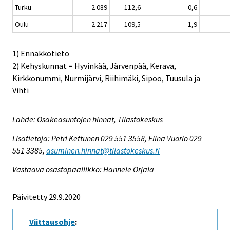
Turku
2 089
112,6
0,6
Oulu
2 217
109,5
1,9
1) Ennakkotieto
2) Kehyskunnat = Hyvinkää, Järvenpää, Kerava,
Kirkkonummi, Nurmijärvi, Riihimäki, Sipoo, Tuusula ja
Vihti
Lähde: Osakeasuntojen hinnat, Tilastokeskus
Lisätietoja: Petri Kettunen 029 551 3558, Elina Vuorio 029
551 3385,
asuminen.hinnat@tilastokeskus.fi
Vastaava osastopäällikkö: Hannele Orjala
Päivitetty 29.9.2020
Viittausohje
: