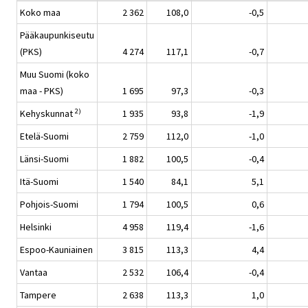
Koko maa
2 362
108,0
-0,5
Pääkaupunkiseutu
(PKS)
4 274
117,1
-0,7
Muu Suomi (koko
maa - PKS)
1 695
97,3
-0,3
2)
Kehyskunnat
1 935
93,8
-1,9
Etelä-Suomi
2 759
112,0
-1,0
Länsi-Suomi
1 882
100,5
-0,4
Itä-Suomi
1 540
84,1
5,1
Pohjois-Suomi
1 794
100,5
0,6
Helsinki
4 958
119,4
-1,6
Espoo-Kauniainen
3 815
113,3
4,4
Vantaa
2 532
106,4
-0,4
Tampere
2 638
113,3
1,0