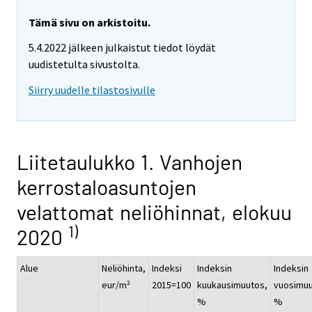
Tämä sivu on arkistoitu.
5.4.2022 jälkeen julkaistut tiedot löydät
uudistetulta sivustolta.
Siirry uudelle tilastosivulle
Liitetaulukko 1. Vanhojen
kerrostaloasuntojen
velattomat neliöhinnat, elokuu
1)
2020
Alue
Neliöhinta,
Indeksi
Indeksin
Indeksin
eur/m²
2015=100
kuukausimuutos,
vuosimuu
%
%