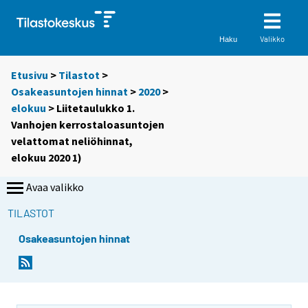
Valikko
Haku
Etusivu
>
Tilastot
>
Osakeasuntojen hinnat
>
2020
>
elokuu
> Liitetaulukko 1.
Vanhojen kerrostaloasuntojen
velattomat neliöhinnat,
elokuu 2020 1)
Avaa valikko
TILASTOT
Osakeasuntojen hinnat