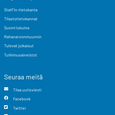
StatFin-tietokanta
Tilastotietokannat
Suomi lukuina
Rahanarvonmuunnin
Tulevat julkaisut
Tutkimusaineistot
Seuraa meitä
Tilaa uutisviesti
Facebook
Twitter