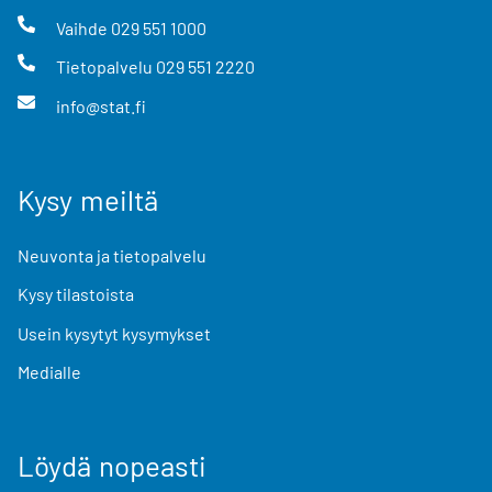
Vaihde
029 551 1000
Tietopalvelu
029 551 2220
info@stat.fi
Kysy meiltä
Neuvonta ja tietopalvelu
Kysy tilastoista
Usein kysytyt kysymykset
Medialle
Löydä nopeasti