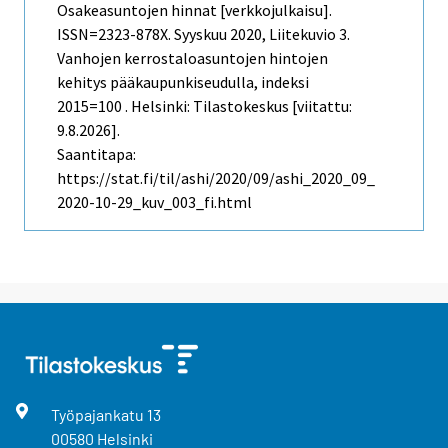
Osakeasuntojen hinnat [verkkojulkaisu].
ISSN=2323-878X.
Syyskuu
2020, Liitekuvio 3.
Vanhojen kerrostaloasuntojen hintojen
kehitys pääkaupunkiseudulla, indeksi
2015=100 . Helsinki: Tilastokeskus [viitattu:
9.8.2026].
Saantitapa:
https://stat.fi/til/ashi/2020/09/ashi_2020_09_
2020-10-29_kuv_003_fi.html
Työpajankatu
13
00580
Helsinki