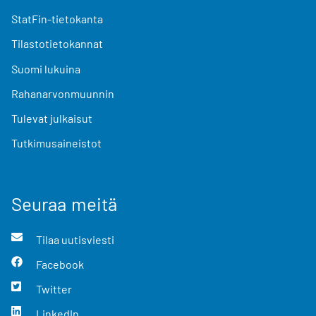
StatFin-tietokanta
Tilastotietokannat
Suomi lukuina
Rahanarvonmuunnin
Tulevat julkaisut
Tutkimusaineistot
Seuraa meitä
Tilaa uutisviesti
Facebook
Twitter
LinkedIn