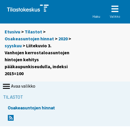
Valikko
Haku
Etusivu
>
Tilastot
>
Osakeasuntojen hinnat
>
2020
>
syyskuu
> Liitekuvio 3.
Vanhojen kerrostaloasuntojen
hintojen kehitys
pääkaupunkiseudulla, indeksi
2015=100
Avaa valikko
TILASTOT
Osakeasuntojen hinnat