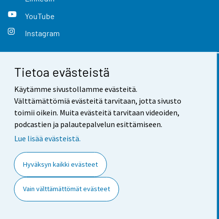
YouTube
Instagram
Tietoa evästeistä
Yhteystiedot
Käytämme sivustollamme evästeitä.
Palaute
Välttämättömiä evästeitä tarvitaan, jotta sivusto
toimii oikein. Muita evästeitä tarvitaan videoiden,
Käyttöehdot
podcastien ja palautepalvelun esittämiseen.
Tietosuoja
Lue lisää evästeistä.
Saavutettavuus
Hyväksyn kaikki evästeet
Tietoa sivustosta
Vain välttämättömät evästeet
Evästeasetukset