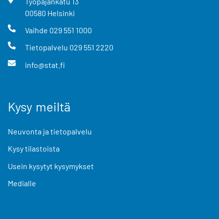
Työpajankatu
13
00580
Helsinki
Vaihde
029 551 1000
Tietopalvelu
029 551 2220
info@stat.fi
Kysy meiltä
Neuvonta ja tietopalvelu
Kysy tilastoista
Usein kysytyt kysymykset
Medialle