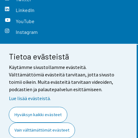
LinkedIn
YouTube
Instagram
Tietoa evästeistä
Yhteystiedot
Käytämme sivustollamme evästeitä.
Palaute
Välttämättömiä evästeitä tarvitaan, jotta sivusto
toimii oikein. Muita evästeitä tarvitaan videoiden,
Käyttöehdot
podcastien ja palautepalvelun esittämiseen.
Tietosuoja
Lue lisää evästeistä.
Saavutettavuus
Hyväksyn kaikki evästeet
Tietoa sivustosta
Vain välttämättömät evästeet
Evästeasetukset