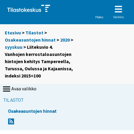
Valikko
Haku
Etusivu
>
Tilastot
>
Osakeasuntojen hinnat
>
2020
>
syyskuu
> Liitekuvio 4.
Vanhojen kerrostaloasuntojen
hintojen kehitys Tampereella,
Turussa, Oulussa ja Kajaanissa,
indeksi 2015=100
Avaa valikko
TILASTOT
Osakeasuntojen hinnat