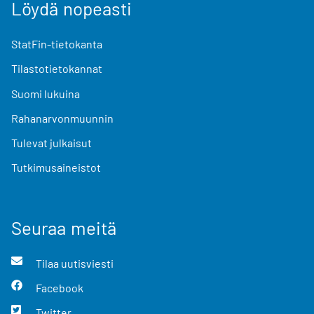
Löydä nopeasti
StatFin-tietokanta
Tilastotietokannat
Suomi lukuina
Rahanarvonmuunnin
Tulevat julkaisut
Tutkimusaineistot
Seuraa meitä
Tilaa uutisviesti
Facebook
Twitter