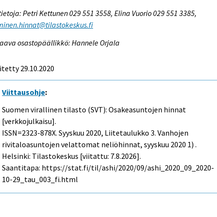
tietoja: Petri Kettunen 029 551 3558, Elina Vuorio 029 551 3385,
inen.hinnat@tilastokeskus.fi
aava osastopäällikkö: Hannele Orjala
itetty 29.10.2020
Viittausohje
:
Suomen virallinen tilasto (SVT): Osakeasuntojen hinnat
[verkkojulkaisu].
ISSN=2323-878X.
Syyskuu
2020, Liitetaulukko 3. Vanhojen
rivitaloasuntojen velattomat neliöhinnat, syyskuu 2020 1) .
Helsinki: Tilastokeskus [viitattu: 7.8.2026].
Saantitapa: https://stat.fi/til/ashi/2020/09/ashi_2020_09_2020-
10-29_tau_003_fi.html