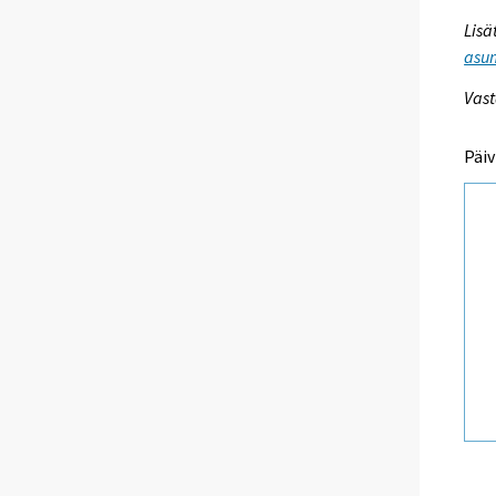
Lisä
asum
Vast
Päiv