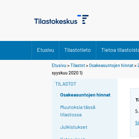
Etusivu
Tilastotieto
Tietoa tilastoist
Etusivu
>
Tilastot
>
Osakeasuntojen hinnat
>
syyskuu 2020 1)
TILASTOT
Osakeasuntojen hinnat
T
Muutoksia tässä
5
tilastossa
S
Julkistukset