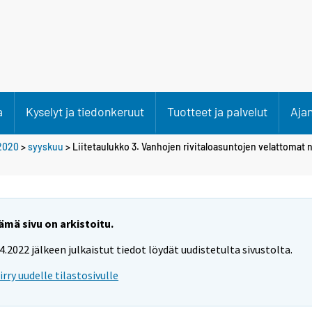
a
Kyselyt ja tiedonkeruut
Tuotteet ja palvelut
Aja
2020
>
syyskuu
> Liitetaulukko 3. Vanhojen rivitaloasuntojen velattomat 
ämä sivu on arkistoitu.
.4.2022 jälkeen julkaistut tiedot löydät uudistetulta sivustolta.
iirry uudelle tilastosivulle