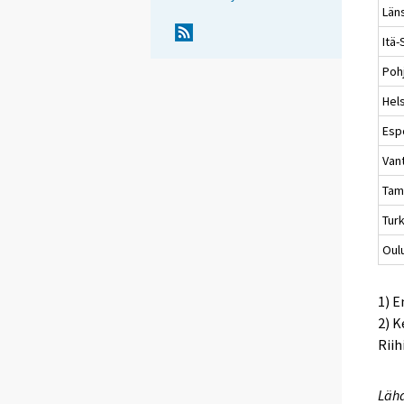
Län
Itä
Poh
Hels
Esp
Van
Tam
Tur
Oul
1) 
2) K
Riih
Lähd