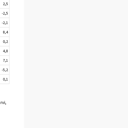
2,5
-2,5
-2,1
8,4
0,2
4,8
7,1
-5,2
0,1
rvi,