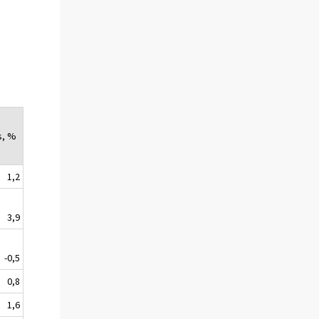
s, %
1,2
3,9
-0,5
0,8
1,6