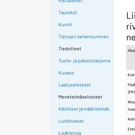
Katsaukset
Taulukot
Li
ri
Kuviot
ne
Tietojen tarkentuminen
Tiedotteet
Alu
Tuote- ja palvelutarjonta
Kuvaus
Kok
Laatuselosteet
Pää
(PK
Menetelmäselosteet
Muu
Käsitteet ja määritelmät
maa
Keh
Luokitukset
Ete
Lisätietoja