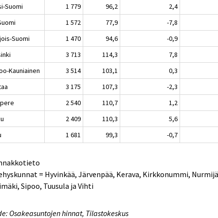
si-Suomi
1 779
96,2
2,4
-Suomi
1 572
77,9
-7,8
jois-Suomi
1 470
94,6
-0,9
inki
3 713
114,3
7,8
oo-Kauniainen
3 514
103,1
0,3
taa
3 175
107,3
-2,3
pere
2 540
110,7
1,2
ku
2 409
110,3
5,6
u
1 681
99,3
-0,7
Ennakkotieto
ehyskunnat = Hyvinkää, Järvenpää, Kerava, Kirkkonummi, Nurmijä
imäki, Sipoo, Tuusula ja Vihti
e: Osakeasuntojen hinnat, Tilastokeskus