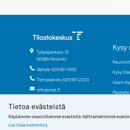
Kysy 
Työpajankatu
13
00580
Helsinki
Neuvonta
Vaihde
029 551 1000
Kysy tila
Tietopalvelu
029 551 2220
Usein ky
info@stat.fi
Medialle
Tietoa evästeistä
Käytämme sivustollamme evästeitä. Välttämättömiä evästeitä t
Lue lisää evästeistä.