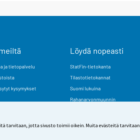
meiltä
Löydä nopeasti
 ja tietopalvelu
StatFin-tietokanta
stoista
Tilastotietokannat
sytyt kysymykset
Suomi lukuina
Rahanarvonmuunnin
Tulevat julkaisut
Tutkimusaineistot
arvitaan, jotta sivusto toimii oikein. Muita evästeitä tarvitaan