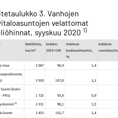
itetaulukko 3. Vanhojen
vitaloasuntojen velattomat
1)
liöhinnat, syyskuu 2020
e
Neliöhinta,
Indeksi
Indeksin
Indeksin
eur/m²
2015=100
kuukausimuutos,
vuosimuuto
%
o maa
2 067
98,9
1,4
kaupunkiseutu
S)
3 503
107,8
2,3
 Suomi (koko
 - PKS)
1 725
93,6
0,9
2)
yskunnat
2 331
98,1
1,5
lä-Suomi
2 453
102,7
2,4