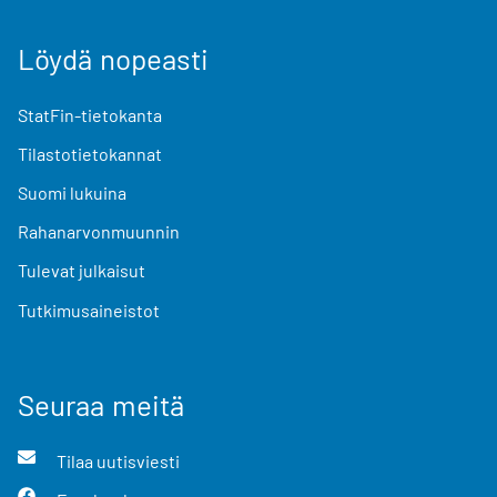
Löydä nopeasti
StatFin-tietokanta
Tilastotietokannat
Suomi lukuina
Rahanarvonmuunnin
Tulevat julkaisut
Tutkimusaineistot
Seuraa meitä
Tilaa uutisviesti