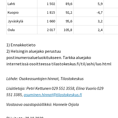
Lahti
1 502
89,6
5,9
Kuopio
1 815
92,2
-4,7
Jyväskylä
1 660
95,6
3,2
Oulu
2 017
105,8
2,4
1) Ennakkotieto
2) Helsingin aluejako perustuu
postinumeroalueluokitukseen. Tarkka aluejako
internetissä osoitteessa tilastokeskus.fi/til/ashi/luo.html
Lähde: Osakeasuntojen hinnat, Tilastokeskus
Lisätietoja: Petri Kettunen 029 551 3558, Elina Vuorio 029
551 3385,
asuminen.hinnat@tilastokeskus.fi
Vastaava osastopäällikkö: Hannele Orjala