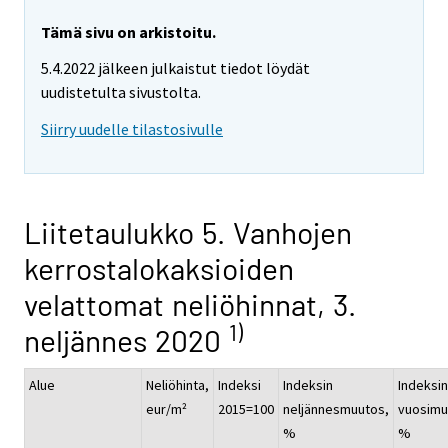
Tämä sivu on arkistoitu.
5.4.2022 jälkeen julkaistut tiedot löydät
uudistetulta sivustolta.
Siirry uudelle tilastosivulle
Liitetaulukko 5. Vanhojen
kerrostalokaksioiden
velattomat neliöhinnat, 3.
1)
neljännes 2020
Alue
Neliöhinta,
Indeksi
Indeksin
Indeksin
eur/m²
2015=100
neljännesmuutos,
vuosimu
%
%