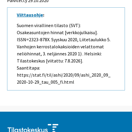
Päivitetty 29.10.2020
Viittausohje
:
Suomen virallinen tilasto (SVT):
Osakeasuntojen hinnat [verkkojulkaisu].
ISSN=2323-878X.
Syyskuu
2020, Liitetaulukko 5.
Vanhojen kerrostalokaksioiden velattomat
neliöhinnat, 3. neljännes 2020 1) . Helsinki:
Tilastokeskus [viitattu: 7.8.2026].
Saantitapa:
https://stat.fi/til/ashi/2020/09/ashi_2020_09_
2020-10-29_tau_005_fi.html