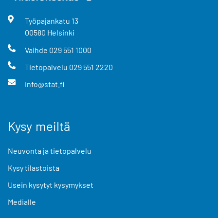
Työpajankatu
13
00580
Helsinki
Vaihde
029 551 1000
Tietopalvelu
029 551 2220
info@stat.fi
Kysy meiltä
Neuvonta ja tietopalvelu
Kysy tilastoista
Usein kysytyt kysymykset
Medialle