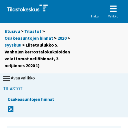
Valikko
Haku
Etusivu
>
Tilastot
>
Osakeasuntojen hinnat
>
2020
>
syyskuu
> Liitetaulukko 5.
Vanhojen kerrostalokaksioiden
velattomat neliöhinnat, 3.
neljännes 2020 1)
Avaa valikko
TILASTOT
Osakeasuntojen hinnat