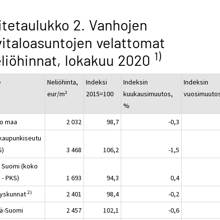
itetaulukko 2. Vanhojen
vitaloasuntojen velattomat
1)
liöhinnat, lokakuu 2020
e
Neliöhinta,
Indeksi
Indeksin
Indeksin
eur/m²
2015=100
kuukausimuutos,
vuosimuuto
%
o maa
2 032
98,7
-0,3
kaupunkiseutu
S)
3 468
106,2
-1,5
 Suomi (koko
 - PKS)
1 693
94,3
0,4
2)
yskunnat
2 401
98,4
-0,2
lä-Suomi
2 457
102,1
-0,6