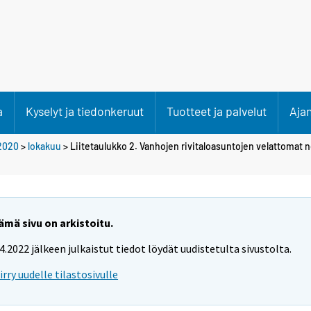
a
Kyselyt ja tiedonkeruut
Tuotteet ja palvelut
Aja
2020
>
lokakuu
> Liitetaulukko 2. Vanhojen rivitaloasuntojen velattomat n
ämä sivu on arkistoitu.
.4.2022 jälkeen julkaistut tiedot löydät uudistetulta sivustolta.
iirry uudelle tilastosivulle