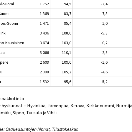
si-Suomi
1 752
94,5
-2,4
-Suomi
1 369
83,7
7,3
jois-Suomi
1 471
95,4
1,0
inki
3 496
108,0
-5,3
oo-Kauniainen
3 674
103,0
-0,2
taa
3 066
110,1
2,8
pere
2 609
109,0
-1,6
ku
2 388
105,2
-4,6
u
1 532
95,6
-5,2
Ennakkotieto
ehyskunnat = Hyvinkää, Järvenpää, Kerava, Kirkkonummi, Nurmijä
imäki, Sipoo, Tuusula ja Vihti
e: Osakeasuntojen hinnat, Tilastokeskus