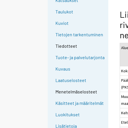
Katsaukset
Taulukot
Li
ri
Kuviot
ne
Tietojen tarkentuminen
Tiedotteet
Alu
Tuote- ja palvelutarjonta
Kuvaus
Kok
Laatuselosteet
Pää
(PK
Menetelmäselosteet
Muu
Käsitteet ja määritelmät
maa
Keh
Luokitukset
Ete
Lisätietoja