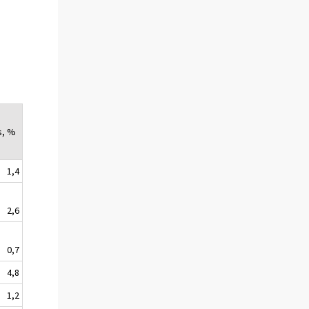
s, %
1,4
2,6
0,7
4,8
1,2