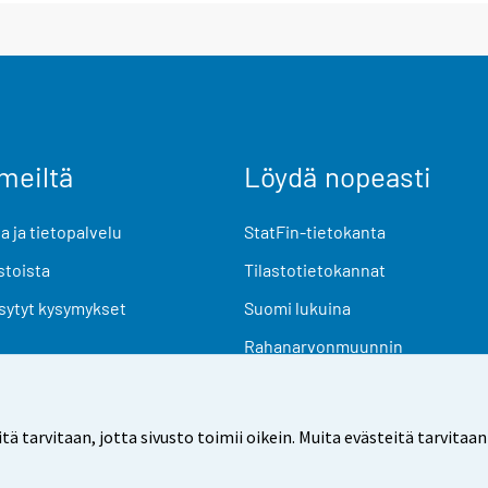
meiltä
Löydä nopeasti
 ja tietopalvelu
StatFin-tietokanta
stoista
Tilastotietokannat
sytyt kysymykset
Suomi lukuina
Rahanarvonmuunnin
Tulevat julkaisut
Tutkimusaineistot
arvitaan, jotta sivusto toimii oikein. Muita evästeitä tarvitaan