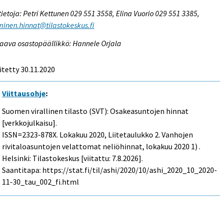
tietoja: Petri Kettunen 029 551 3558, Elina Vuorio 029 551 3385,
inen.hinnat@tilastokeskus.fi
aava osastopäällikkö: Hannele Orjala
itetty 30.11.2020
Viittausohje
:
Suomen virallinen tilasto (SVT): Osakeasuntojen hinnat
[verkkojulkaisu].
ISSN=2323-878X.
Lokakuu
2020, Liitetaulukko 2. Vanhojen
rivitaloasuntojen velattomat neliöhinnat, lokakuu 2020 1) .
Helsinki: Tilastokeskus [viitattu: 7.8.2026].
Saantitapa: https://stat.fi/til/ashi/2020/10/ashi_2020_10_2020-
11-30_tau_002_fi.html