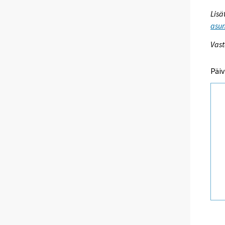
Lisä
asum
Vast
Päiv