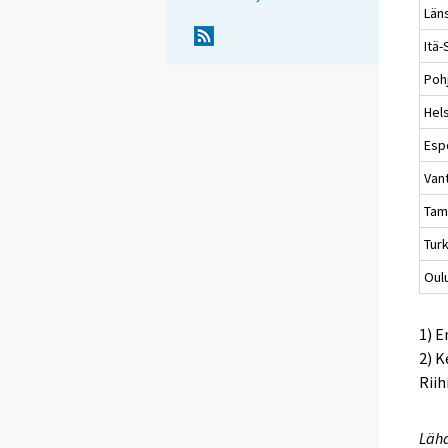
Län
Itä
Poh
Hels
Esp
Van
Tam
Tur
Oul
1) 
2) K
Riih
Lähd