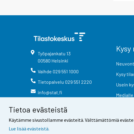
Kysy 
Työpajankatu
13
00580
Helsinki
Neuvonta
Vaihde
029 551 1000
Kysy tila
Tietopalvelu
029 551 2220
Usein ky
info@stat.fi
Medialle
Tietoa evästeistä
Käytämme sivustollamme evästeitä. Välttämättömiä evästeitä t
Lue lisää evästeistä.