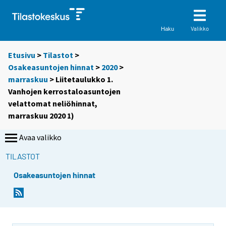
Valikko
Haku
Etusivu
>
Tilastot
>
Osakeasuntojen hinnat
>
2020
>
marraskuu
> Liitetaulukko 1.
Vanhojen kerrostaloasuntojen
velattomat neliöhinnat,
marraskuu 2020 1)
Avaa valikko
TILASTOT
Osakeasuntojen hinnat