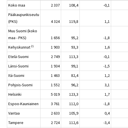
Koko maa
2 337
108,4
-0,1
Pääkaupunkiseutu
(PKS)
4 324
119,8
1,1
Muu Suomi (koko
maa - PKS)
1 656
95,2
-1,8
2)
Kehyskunnat
1 903
93,3
1,6
Etelä-Suomi
2 749
113,3
-0,1
Länsi-Suomi
1 934
99,1
-1,5
Itä-Suomi
1 463
82,4
1,2
Pohjois-Suomi
1 552
96,2
3,1
Helsinki
5 019
123,3
1,7
Espoo-Kauniainen
3 761
112,0
-1,8
Vantaa
2 633
105,9
0,4
Tampere
2 724
112,6
-3,4