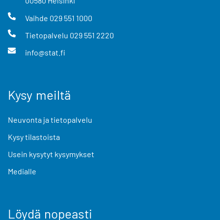
00580
Helsinki
Vaihde
029 551 1000
Tietopalvelu
029 551 2220
info@stat.fi
Kysy meiltä
Neuvonta ja tietopalvelu
Kysy tilastoista
Usein kysytyt kysymykset
Medialle
Löydä nopeasti