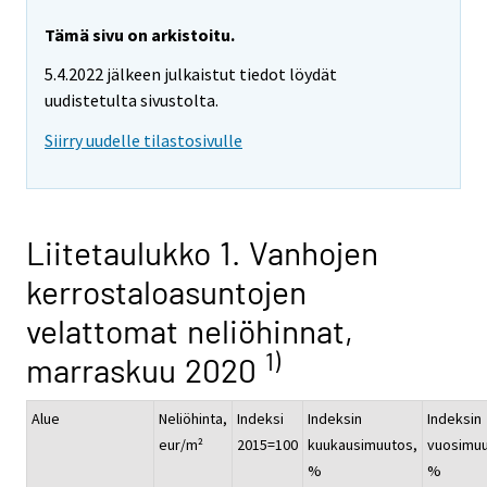
Tämä sivu on arkistoitu.
5.4.2022 jälkeen julkaistut tiedot löydät
uudistetulta sivustolta.
Siirry uudelle tilastosivulle
Liitetaulukko 1. Vanhojen
kerrostaloasuntojen
velattomat neliöhinnat,
1)
marraskuu 2020
Alue
Neliöhinta,
Indeksi
Indeksin
Indeksin
eur/m²
2015=100
kuukausimuutos,
vuosimuu
%
%