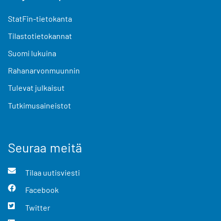
StatFin-tietokanta
Tilastotietokannat
Suomi lukuina
Rahanarvonmuunnin
Tulevat julkaisut
Tutkimusaineistot
Seuraa meitä
Tilaa uutisviesti
Facebook
Twitter