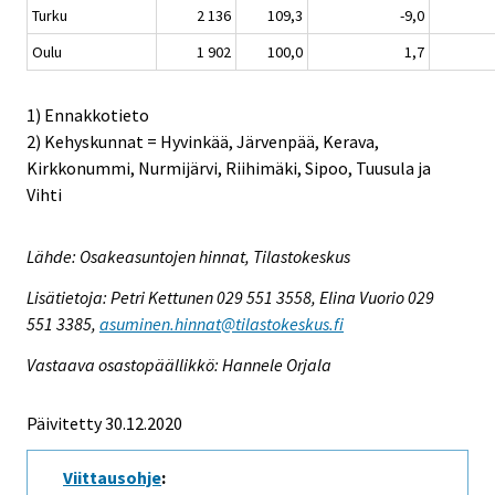
Turku
2 136
109,3
-9,0
Oulu
1 902
100,0
1,7
1) Ennakkotieto
2) Kehyskunnat = Hyvinkää, Järvenpää, Kerava,
Kirkkonummi, Nurmijärvi, Riihimäki, Sipoo, Tuusula ja
Vihti
Lähde: Osakeasuntojen hinnat, Tilastokeskus
Lisätietoja: Petri Kettunen 029 551 3558, Elina Vuorio 029
551 3385,
asuminen.hinnat@tilastokeskus.fi
Vastaava osastopäällikkö: Hannele Orjala
Päivitetty 30.12.2020
Viittausohje
: