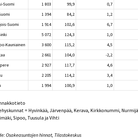
si-Suomi
1 803
99,9
0,7
-Suomi
1 394
84,2
1,2
jois-Suomi
1 914
102,6
6,7
inki
5 072
124,3
1,0
oo-Kauniainen
3 600
115,2
4,5
taa
2 661
104,0
-2,2
pere
2 927
117,7
4,6
ku
2 205
114,2
3,4
u
1 994
100,9
1,0
Ennakkotieto
ehyskunnat = Hyvinkää, Järvenpää, Kerava, Kirkkonummi, Nurmijä
imäki, Sipoo, Tuusula ja Vihti
e: Osakeasuntojen hinnat, Tilastokeskus