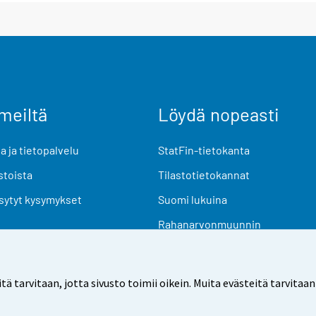
meiltä
Löydä nopeasti
 ja tietopalvelu
StatFin-tietokanta
stoista
Tilastotietokannat
sytyt kysymykset
Suomi lukuina
Rahanarvonmuunnin
Tulevat julkaisut
Tutkimusaineistot
arvitaan, jotta sivusto toimii oikein. Muita evästeitä tarvitaan