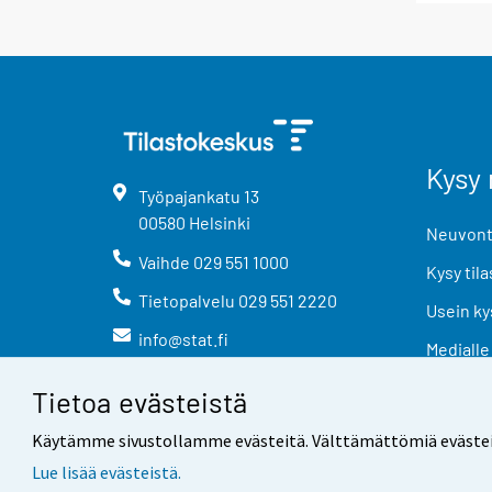
Kysy 
Työpajankatu
13
00580
Helsinki
Neuvonta
Vaihde
029 551 1000
Kysy tila
Tietopalvelu
029 551 2220
Usein ky
info@stat.fi
Medialle
Tietoa evästeistä
Käytämme sivustollamme evästeitä. Välttämättömiä evästeitä t
Lue lisää evästeistä.