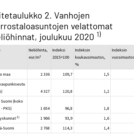
itetaulukko 2. Vanhojen
rrostaloasuntojen velattomat
1)
liöhinnat, joulukuu 2020
e
Neliöhinta,
Indeksi
Indeksin
Indeksin
eur/m²
2015=100
kuukausimuutos,
vuosimuuto
%
o maa
2 336
109,7
1,5
kaupunkiseutu
S)
4 327
120,8
1,2
 Suomi (koko
 - PKS)
1 654
96,8
1,8
2)
yskunnat
1 966
93,9
1,6
lä-Suomi
2 768
114,3
1,4