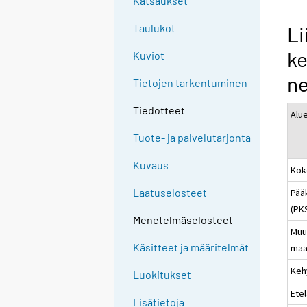
Katsaukset
Taulukot
Li
ke
Kuviot
ne
Tietojen tarkentuminen
Tiedotteet
Alu
Tuote- ja palvelutarjonta
Kuvaus
Kok
Laatuselosteet
Pää
(PK
Menetelmäselosteet
Muu
Käsitteet ja määritelmät
maa
Keh
Luokitukset
Ete
Lisätietoja