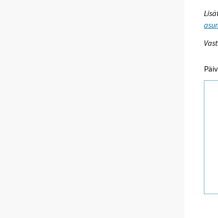
Lisä
asum
Vast
Päiv