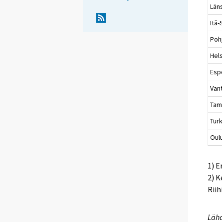
Län
Itä
Poh
Hels
Esp
Van
Tam
Tur
Oul
1) 
2) K
Riih
Lähd