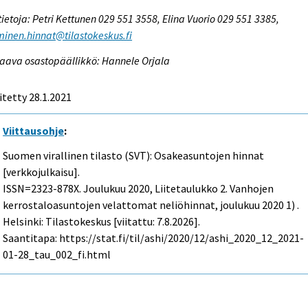
tietoja: Petri Kettunen 029 551 3558, Elina Vuorio 029 551 3385,
inen.hinnat@tilastokeskus.fi
aava osastopäällikkö: Hannele Orjala
itetty 28.1.2021
Viittausohje
:
Suomen virallinen tilasto (SVT): Osakeasuntojen hinnat
[verkkojulkaisu].
ISSN=2323-878X.
Joulukuu
2020, Liitetaulukko 2. Vanhojen
kerrostaloasuntojen velattomat neliöhinnat, joulukuu 2020 1) .
Helsinki: Tilastokeskus [viitattu: 7.8.2026].
Saantitapa: https://stat.fi/til/ashi/2020/12/ashi_2020_12_2021-
01-28_tau_002_fi.html