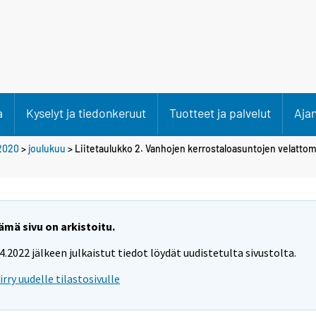
a
Kyselyt ja tiedonkeruut
Tuotteet ja palvelut
Aja
2020
>
joulukuu
> Liitetaulukko 2. Vanhojen kerrostaloasuntojen velattom
ämä sivu on arkistoitu.
.4.2022 jälkeen julkaistut tiedot löydät uudistetulta sivustolta.
iirry uudelle tilastosivulle