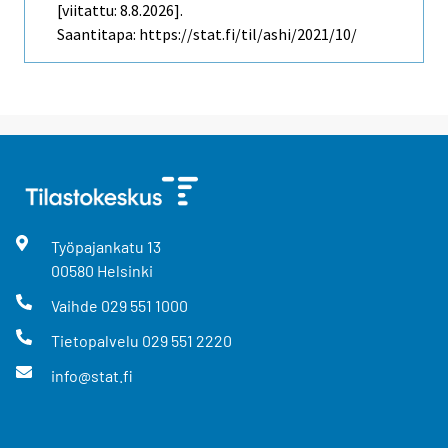
[viitattu: 8.8.2026].
Saantitapa: https://stat.fi/til/ashi/2021/10/
Työpajankatu
13
00580
Helsinki
Vaihde
029 551 1000
Tietopalvelu
029 551 2220
info@stat.fi