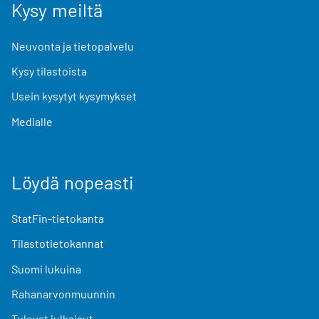
Kysy meiltä
Neuvonta ja tietopalvelu
Kysy tilastoista
Usein kysytyt kysymykset
Medialle
Löydä nopeasti
StatFin-tietokanta
Tilastotietokannat
Suomi lukuina
Rahanarvonmuunnin
Tulevat julkaisut