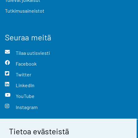
Tutkimusaineistot
Seuraa meitä
Tilaa uutisviesti
Facebook
Twitter
LinkedIn
YouTube
Instagram
Tietoa evästeistä
Yhteystiedot