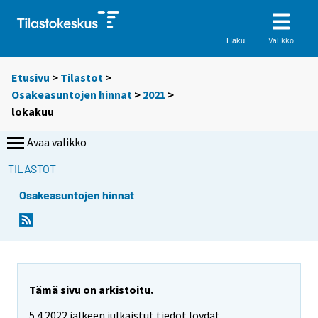
Valikko
Haku
Etusivu
>
Tilastot
>
Osakeasuntojen hinnat
>
2021
>
lokakuu
Avaa valikko
TILASTOT
Osakeasuntojen hinnat
Tämä sivu on arkistoitu.
5.4.2022 jälkeen julkaistut tiedot löydät