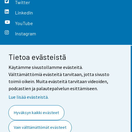
Twitter
LinkedIn
YouTube
Instagram
Tietoa evästeistä
Yhteystiedot
Käytämme sivustollamme evästeitä.
Palaute
Välttämättömiä evästeitä tarvitaan, jotta sivusto
toimii oikein. Muita evästeitä tarvitaan videoiden,
Käyttöehdot
podcastien ja palautepalvelun esittämiseen.
Tietosuoja
Lue lisää evästeistä.
Saavutettavuus
Hyväksyn kaikki evästeet
Tietoa sivustosta
Vain välttämättömät evästeet
Evästeasetukset