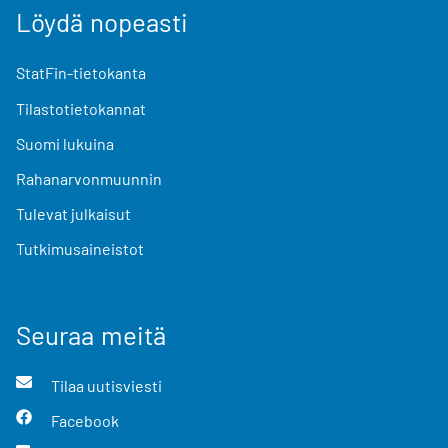
Löydä nopeasti
StatFin-tietokanta
Tilastotietokannat
Suomi lukuina
Rahanarvonmuunnin
Tulevat julkaisut
Tutkimusaineistot
Seuraa meitä
Tilaa uutisviesti
Facebook