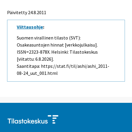
Päivitetty 24.8.2011
Viittausohje
:
Suomen virallinen tilasto (SVT):
Osakeasuntojen hinnat [verkkojulkaisu].
ISSN=2323-878X. Helsinki: Tilastokeskus
[viitattu: 6.8.2026].
Saantitapa: https://stat.fi/til/ashi/ashi_2011-
08-24_uut_001.html