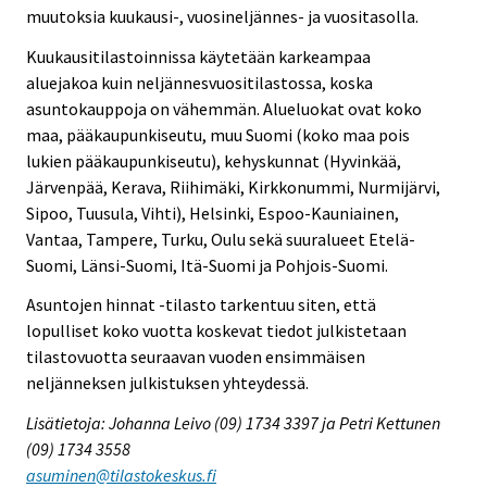
muutoksia kuukausi-, vuosineljännes- ja vuositasolla.
Kuukausitilastoinnissa käytetään karkeampaa
aluejakoa kuin neljännesvuositilastossa, koska
asuntokauppoja on vähemmän. Alueluokat ovat koko
maa, pääkaupunkiseutu, muu Suomi (koko maa pois
lukien pääkaupunkiseutu), kehyskunnat (Hyvinkää,
Järvenpää, Kerava, Riihimäki, Kirkkonummi, Nurmijärvi,
Sipoo, Tuusula, Vihti), Helsinki, Espoo-Kauniainen,
Vantaa, Tampere, Turku, Oulu sekä suuralueet Etelä-
Suomi, Länsi-Suomi, Itä-Suomi ja Pohjois-Suomi.
Asuntojen hinnat -tilasto tarkentuu siten, että
lopulliset koko vuotta koskevat tiedot julkistetaan
tilastovuotta seuraavan vuoden ensimmäisen
neljänneksen julkistuksen yhteydessä.
Lisätietoja: Johanna Leivo (09) 1734 3397 ja Petri Kettunen
(09) 1734 3558
asuminen@tilastokeskus.fi