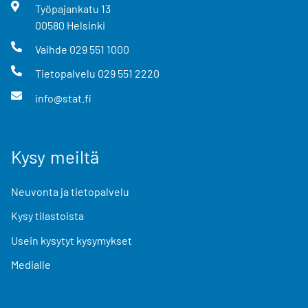
Työpajankatu
13
00580
Helsinki
Vaihde
029 551 1000
Tietopalvelu
029 551 2220
info@stat.fi
Kysy meiltä
Neuvonta ja tietopalvelu
Kysy tilastoista
Usein kysytyt kysymykset
Medialle