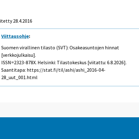
itetty 28.4.2016
Viittausohje
:
Suomen virallinen tilasto (SVT): Osakeasuntojen hinnat
[verkkojulkaisu].
ISSN=2323-878X. Helsinki: Tilastokeskus [viitattu: 6.8.2026].
Saantitapa: https://stat.fi/til/ashi/ashi_2016-04-
28_uut_001.html