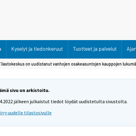
a
Kyselyt ja tiedonkeruut
Tuotteet ja palvelut
Aja
Tilastokeskus on uudistanut vanhojen osakeasuntojen kauppojen lukumä
ämä sivu on arkistoitu.
.4.2022 jälkeen julkaistut tiedot löydät uudistetulta sivustolta.
iirry uudelle tilastosivulle