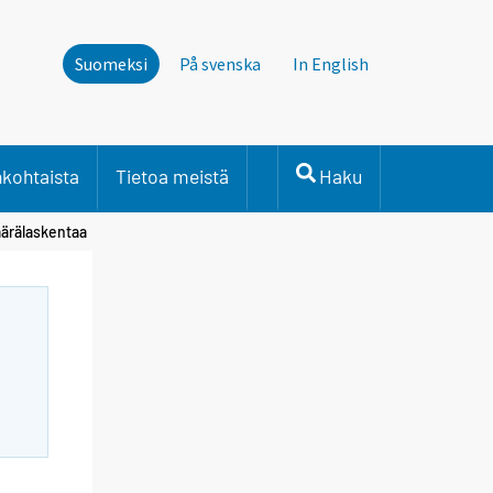
Suomeksi
På svenska
In English
nkohtaista
Tietoa meistä
Haku
ärälaskentaa