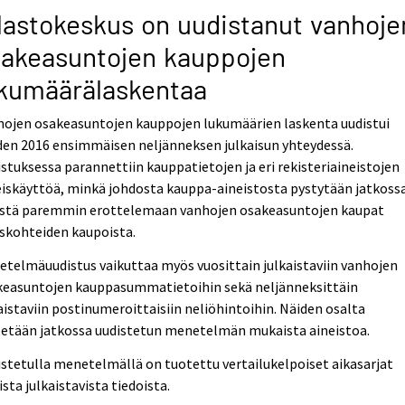
lastokeskus on uudistanut vanhoje
akeasuntojen kauppojen
kumäärälaskentaa
hojen osakeasuntojen kauppojen lukumäärien laskenta uudistui
den 2016 ensimmäisen neljänneksen julkaisun yhteydessä.
stuksessa parannettiin kauppatietojen ja eri rekisteriaineistojen
iskäyttöä, minkä johdosta kauppa-aineistosta pystytään jatkoss
istä paremmin erottelemaan vanhojen osakeasuntojen kaupat
skohteiden kaupoista.
telmäuudistus vaikuttaa myös vuosittain julkaistaviin vanhojen
keasuntojen kauppasummatietoihin sekä neljänneksittäin
aistaviin postinumeroittaisiin neliöhintoihin. Näiden osalta
tetään jatkossa uudistetun menetelmän mukaista aineistoa.
stetulla menetelmällä on tuotettu vertailukelpoiset aikasarjat
ista julkaistavista tiedoista.