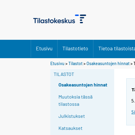
Etusivu
Tilastotieto
Tietoa tilastoist
Etusivu
>
Tilastot
>
Osakeasuntojen hinnat
> 
TILASTOT
Osakeasuntojen hinnat
T
Muutoksia tässä
5
tilastossa
S
Julkistukset
Katsaukset