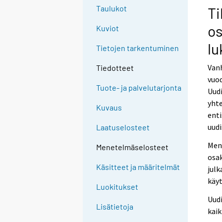
Taulukot
Ti
os
Kuviot
lu
Tietojen tarkentuminen
Van
Tiedotteet
vuo
Tuote- ja palvelutarjonta
Uudi
yhte
Kuvaus
ent
uudi
Laatuselosteet
Mene
Menetelmäselosteet
osa
Käsitteet ja määritelmät
julk
käy
Luokitukset
Uudi
Lisätietoja
kaik