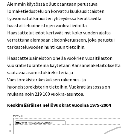
Aiemmin käytössä ollut otantaan perustuva
lomaketiedustelu on korvattu kuukausittaisten
työvoimatutkimusten yhteydessä kerättävillä
haastatteluaineistojen vuokratiedoilla.
Haastattelutiedot kertyvät nyt koko vuoden ajalta
verrattuna aiempaan tiedonkeruuseen, joka perustui
tarkasteluvuoden huhtikuun tietoihin.
Haastatteluaineiston ohella vuokrien vuositilaston
vuokratietolähteinä käytetään Kansaneläkelaitokselta
saatavaa asumistukirekisteriä ja
Väestörekisterikeskuksen rakennus- ja
huoneistorekisterin tietoihin. Vuokratilastossa on
mukana noin 219 100 vuokra-asuntoa.
Keskimääräiset neliövuokrat vuosina 1975-2004