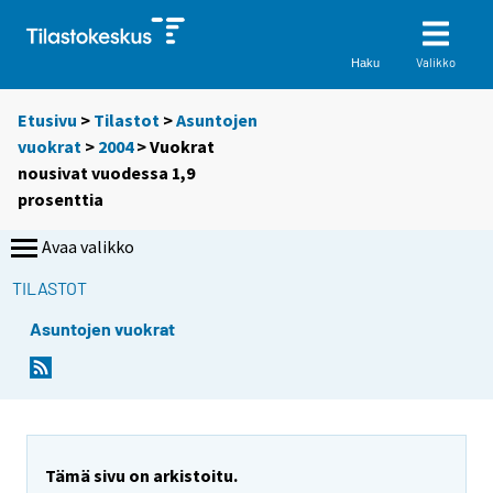
Valikko
Haku
Etusivu
>
Tilastot
>
Asuntojen
vuokrat
>
2004
> Vuokrat
nousivat vuodessa 1,9
prosenttia
Avaa valikko
TILASTOT
Asuntojen vuokrat
S
S
i
i
i
i
r
r
r
r
y
y
Tämä sivu on arkistoitu.