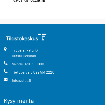
03-03_tie_001.html
Työpajankatu
13
00580
Helsinki
Vaihde
029 551 1000
Tietopalvelu
029 551 2220
info@stat.fi
Kysy meiltä