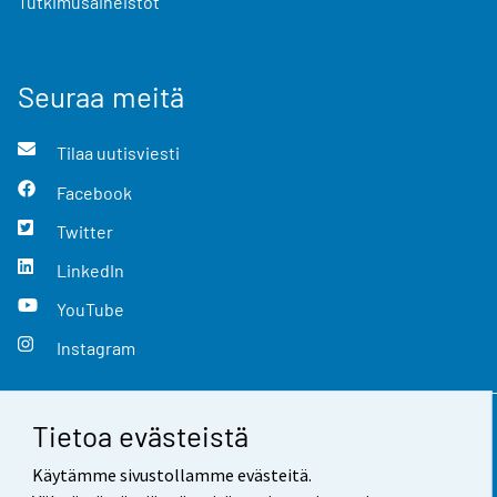
Tutkimusaineistot
Seuraa meitä
Tilaa uutisviesti
Facebook
Twitter
LinkedIn
YouTube
Instagram
Tietoa evästeistä
Yhteystiedot
Käytämme sivustollamme evästeitä.
Palaute