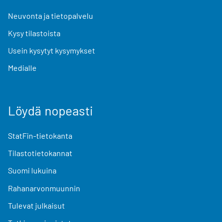
Neuvonta ja tietopalvelu
Kysy tilastoista
Usein kysytyt kysymykset
Medialle
Löydä nopeasti
StatFin-tietokanta
Tilastotietokannat
Suomi lukuina
Rahanarvonmuunnin
Tulevat julkaisut