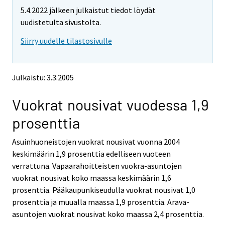
t
t
5.4.2022 jälkeen julkaistut tiedot löydät
t
t
o
o
uudistetulta sivustolta.
i
i
Siirry uudelle tilastosivulle
s
s
e
e
e
e
n
n
Julkaistu: 3.3.2005
p
p
a
a
Vuokrat nousivat vuodessa 1,9
l
l
v
v
prosenttia
e
e
l
l
Asuinhuoneistojen vuokrat nousivat vuonna 2004
u
u
u
u
keskimäärin 1,9 prosenttia edelliseen vuoteen
n
n
verrattuna. Vapaarahoitteisten vuokra-asuntojen
.
.
vuokrat nousivat koko maassa keskimäärin 1,6
prosenttia. Pääkaupunkiseudulla vuokrat nousivat 1,0
prosenttia ja muualla maassa 1,9 prosenttia. Arava-
asuntojen vuokrat nousivat koko maassa 2,4 prosenttia.