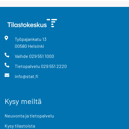
Työpajankatu
13
00580
Helsinki
Vaihde
029 551 1000
Tietopalvelu
029 551 2220
info@stat.fi
Kysy meiltä
Neuvonta ja tietopalvelu
Kysy tilastoista