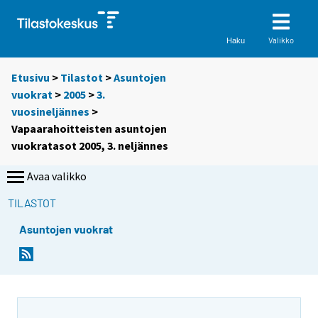
Valikko
Haku
Etusivu
>
Tilastot
>
Asuntojen
vuokrat
>
2005
>
3.
vuosineljännes
>
Vapaarahoitteisten asuntojen
vuokratasot 2005, 3. neljännes
Avaa valikko
TILASTOT
Asuntojen vuokrat