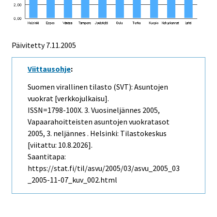
Päivitetty
7.11.2005
Viittausohje
:
Suomen virallinen tilasto (SVT): Asuntojen
vuokrat [verkkojulkaisu].
ISSN=1798-100X.
3. Vuosineljännes
2005,
Vapaarahoitteisten asuntojen vuokratasot
2005, 3. neljännes . Helsinki: Tilastokeskus
[viitattu: 10.8.2026].
Saantitapa:
https://stat.fi/til/asvu/2005/03/asvu_2005_03
_2005-11-07_kuv_002.html