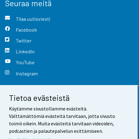
Seuraa meitä
Tilaa uutisviesti
Facebook
Twitter
LinkedIn
YouTube
Instagram
Tietoa evästeistä
Yhteystiedot
Käytämme sivustollamme evästeitä.
Palaute
Välttämättömiä evästeitä tarvitaan, jotta sivusto
toimii oikein. Muita evästeitä tarvitaan videoiden,
Käyttöehdot
podcastien ja palautepalvelun esittämiseen.
Tietosuoja