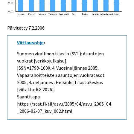
Päivitetty
7.2.2006
Viittausohje
:
Suomen virallinen tilasto (SVT): Asuntojen
vuokrat [verkkojulkaisu].
ISSN=1798-100X.
4. Vuosineljännes
2005,
Vapaarahoitteisten asuntojen vuokratasot
2005, 4. neljännes . Helsinki: Tilastokeskus
[viitattu: 6.8.2026].
Saantitapa:
https://stat.fi/til/asvu/2005/04/asvu_2005_04
_2006-02-07_kuv_002.html