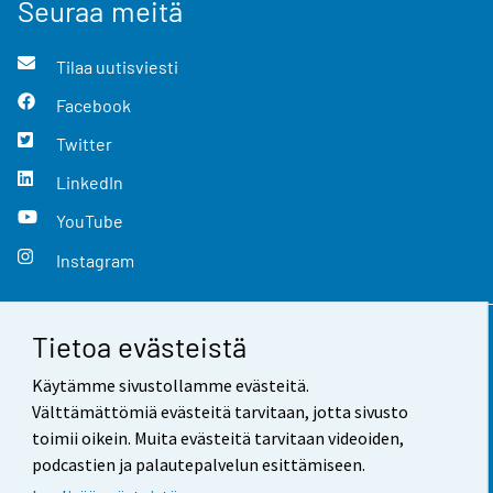
Seuraa meitä
Tilaa uutisviesti
Facebook
Twitter
LinkedIn
YouTube
Instagram
Tietoa evästeistä
Yhteystiedot
Käytämme sivustollamme evästeitä.
Palaute
Välttämättömiä evästeitä tarvitaan, jotta sivusto
toimii oikein. Muita evästeitä tarvitaan videoiden,
Käyttöehdot
podcastien ja palautepalvelun esittämiseen.
Tietosuoja