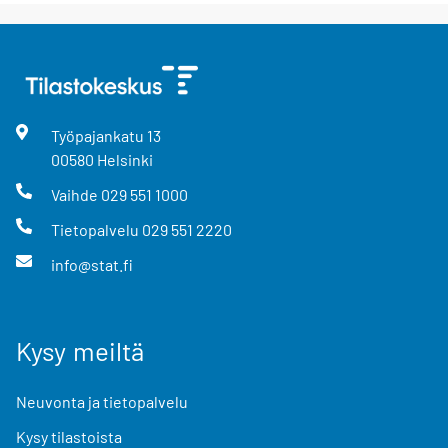
Työpajankatu
13
00580
Helsinki
Vaihde
029 551 1000
Tietopalvelu
029 551 2220
info@stat.fi
Kysy meiltä
Neuvonta ja tietopalvelu
Kysy tilastoista