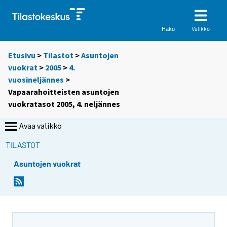
Valikko
Haku
Etusivu
>
Tilastot
>
Asuntojen
vuokrat
>
2005
>
4.
vuosineljännes
>
Vapaarahoitteisten asuntojen
vuokratasot 2005, 4. neljännes
Avaa valikko
TILASTOT
Asuntojen vuokrat