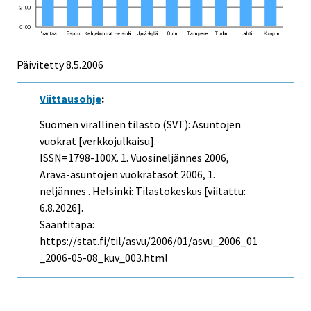
Päivitetty
8.5.2006
Viittausohje
:
Suomen virallinen tilasto (SVT): Asuntojen
vuokrat [verkkojulkaisu].
ISSN=1798-100X.
1. Vuosineljännes
2006,
Arava-asuntojen vuokratasot 2006, 1.
neljännes . Helsinki: Tilastokeskus [viitattu:
6.8.2026].
Saantitapa:
https://stat.fi/til/asvu/2006/01/asvu_2006_01
_2006-05-08_kuv_003.html