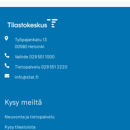
Työpajankatu
13
00580
Helsinki
Vaihde
029 551 1000
Tietopalvelu
029 551 2220
info@stat.fi
Kysy meiltä
Neuvonta ja tietopalvelu
Kysy tilastoista