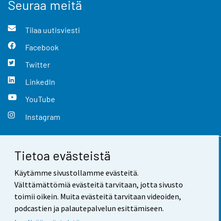
Seuraa meitä
Tilaa uutisviesti
Facebook
Twitter
LinkedIn
YouTube
Instagram
Tietoa evästeistä
Yhteystiedot
Käytämme sivustollamme evästeitä.
Palaute
Välttämättömiä evästeitä tarvitaan, jotta sivusto
toimii oikein. Muita evästeitä tarvitaan videoiden,
Käyttöehdot
podcastien ja palautepalvelun esittämiseen.
Tietosuoja