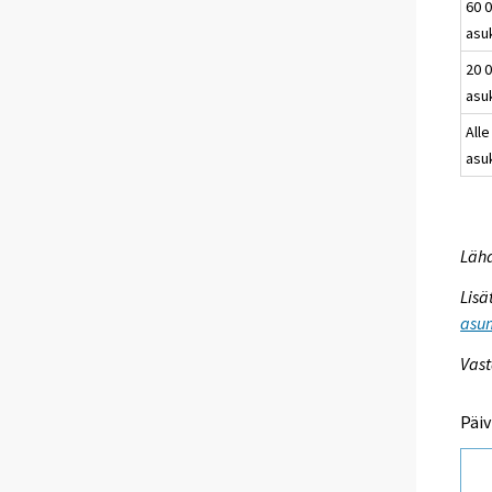
60 0
asu
20 0
asu
Alle
asu
Lähd
Lisä
asum
Vast
Päiv