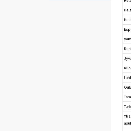
Hels
Hels
Hels
Esp
Van
Keh
Jyv
Kuo
Laht
Oul
Tam
Tur
Yli 
asu