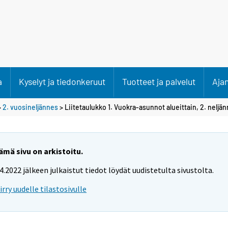
a
Kyselyt ja tiedonkeruut
Tuotteet ja palvelut
Aja
>
2. vuosineljännes
> Liitetaulukko 1. Vuokra-asunnot alueittain, 2. neljä
ämä sivu on arkistoitu.
.4.2022 jälkeen julkaistut tiedot löydät uudistetulta sivustolta.
iirry uudelle tilastosivulle