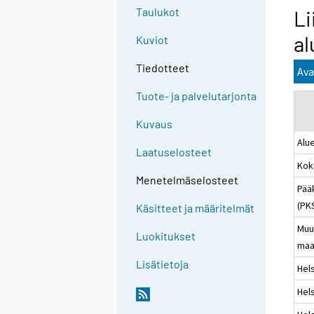
Taulukot
Li
al
Kuviot
Tiedotteet
Ava
Tuote- ja palvelutarjonta
Kuvaus
Alu
Laatuselosteet
Kok
Menetelmäselosteet
Pää
(PK
Käsitteet ja määritelmät
Muu
Luokitukset
maa
Lisätietoja
Hels
Hels