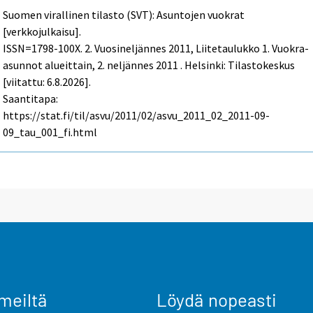
Suomen virallinen tilasto (SVT): Asuntojen vuokrat
[verkkojulkaisu].
ISSN=1798-100X.
2. Vuosineljännes
2011, Liitetaulukko 1. Vuokra-
asunnot alueittain, 2. neljännes 2011 . Helsinki: Tilastokeskus
[viitattu: 6.8.2026].
Saantitapa:
https://stat.fi/til/asvu/2011/02/asvu_2011_02_2011-09-
09_tau_001_fi.html
meiltä
Löydä nopeasti