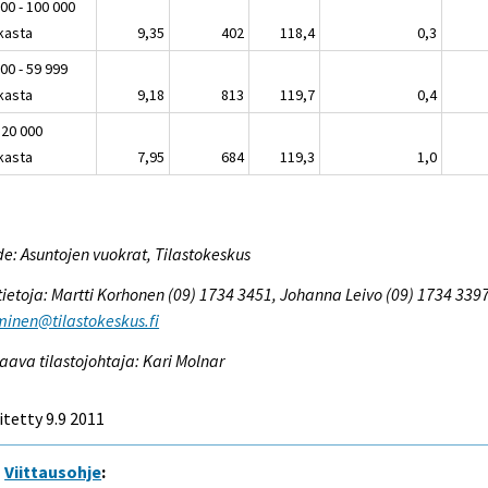
00 - 100 000
kasta
9,35
402
118,4
0,3
00 - 59 999
kasta
9,18
813
119,7
0,4
 20 000
kasta
7,95
684
119,3
1,0
e: Asuntojen vuokrat, Tilastokeskus
tietoja: Martti Korhonen (09) 1734 3451, Johanna Leivo (09) 1734 3397
inen@tilastokeskus.fi
aava tilastojohtaja: Kari Molnar
itetty 9.9 2011
Viittausohje
: