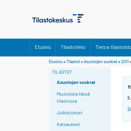
Etusivu
Tilastotieto
Tietoa tilastoist
Etusivu
>
Tilastot
>
Asuntojen vuokrat
>
2011
TILASTOT
Asuntojen vuokrat
T
Muutoksia tässä
5
tilastossa
S
Julkistukset
Katsaukset