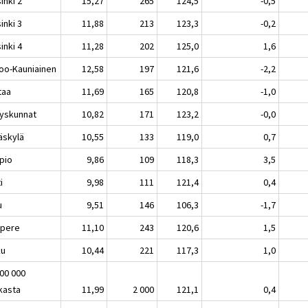
inki 2
15,27
265
124,5
-0,5
inki 3
11,88
213
123,3
-0,2
inki 4
11,28
202
125,0
1,6
oo-Kauniainen
12,58
197
121,6
-2,2
taa
11,69
165
120,8
-1,0
yskunnat
10,82
171
123,2
-0,0
äskylä
10,55
133
119,0
0,7
pio
9,86
109
118,3
3,5
i
9,98
111
121,4
0,4
u
9,51
146
106,3
-1,7
pere
11,10
243
120,6
1,5
ku
10,44
221
117,3
1,0
100 000
kasta
11,99
2 000
121,1
0,4