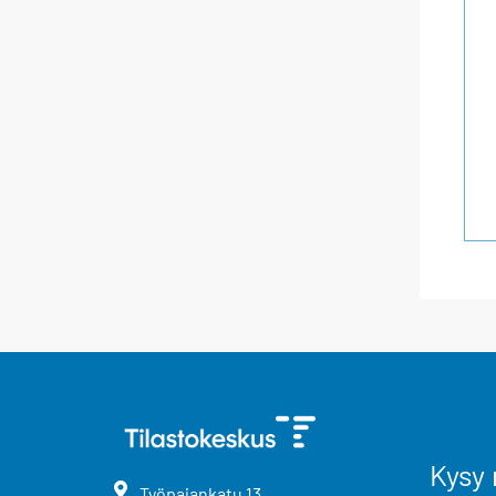
Kysy 
Työpajankatu
13