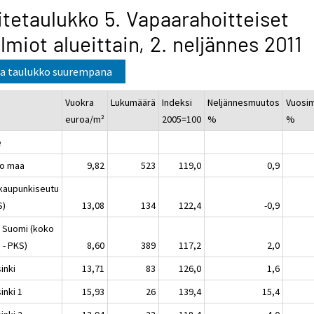
itetaulukko 5. Vapaarahoitteiset
lmiot alueittain, 2. neljännes 2011
a taulukko suurempana
Vuokra
Lukumäärä
Indeksi
Neljännesmuutos
Vuosi
euroa/m²
2005=100
%
%
e
o maa
9,82
523
119,0
0,9
kaupunkiseutu
S)
13,08
134
122,4
-0,9
 Suomi (koko
 - PKS)
8,60
389
117,2
2,0
inki
13,71
83
126,0
1,6
inki 1
15,93
26
139,4
15,4