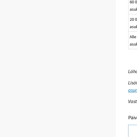
60 0
asu
20 0
asu
Alle
asu
Lähd
Lisä
asum
Vast
Päiv