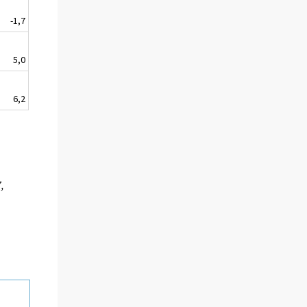
-1,7
5,0
6,2
,