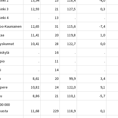
inki 2
13,94
23
118,4
-4,0
inki 3
12,93
21
127,5
0,3
inki 4
.
13
.
.
oo-Kauniainen
12,65
31
115,6
-7,4
taa
11,41
20
119,8
1,0
yskunnat
10,41
28
122,7
0,0
äskylä
.
16
.
.
pio
.
11
.
.
i
.
14
.
.
u
8,61
20
99,9
3,4
pere
10,82
24
122,0
9,1
ku
8,86
21
110,1
-5,7
100 000
kasta
11,68
229
118,9
0,1