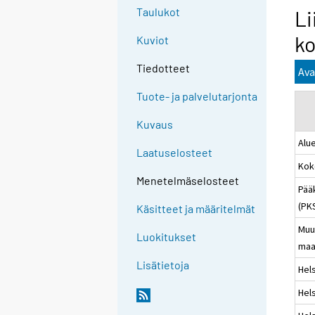
Taulukot
Li
ko
Kuviot
Tiedotteet
Ava
Tuote- ja palvelutarjonta
Kuvaus
Alu
Laatuselosteet
Kok
Menetelmäselosteet
Pää
(PK
Käsitteet ja määritelmät
Muu
Luokitukset
maa
Lisätietoja
Hels
Hels