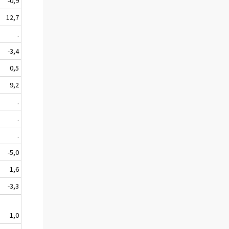
-0,9
12,7
.
-3,4
0,5
9,2
.
.
.
-5,0
1,6
-3,3
1,0