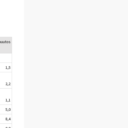
muutos
1,5
2,2
1,1
5,0
8,4