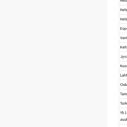
Hels
Hels
Hels
Esp
Van
Keh
Jyv
Kuo
Laht
Oul
Tam
Tur
Yli 
asu