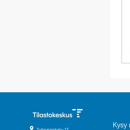
Kysy 
Työpajankatu
13