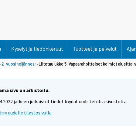
a
Kyselyt ja tiedonkeruut
Tuotteet ja palvelut
Aja
>
2. vuosineljännes
> Liitetaulukko 5. Vapaarahoitteiset kolmiot alueittain
ämä sivu on arkistoitu.
.4.2022 jälkeen julkaistut tiedot löydät uudistetulta sivustolta.
iirry uudelle tilastosivulle