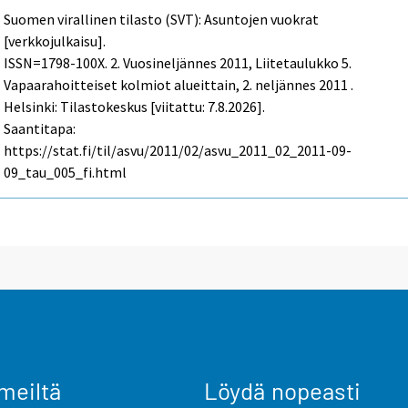
Suomen virallinen tilasto (SVT): Asuntojen vuokrat
[verkkojulkaisu].
ISSN=1798-100X.
2. Vuosineljännes
2011, Liitetaulukko 5.
Vapaarahoitteiset kolmiot alueittain, 2. neljännes 2011 .
Helsinki: Tilastokeskus [viitattu: 7.8.2026].
Saantitapa:
https://stat.fi/til/asvu/2011/02/asvu_2011_02_2011-09-
09_tau_005_fi.html
meiltä
Löydä nopeasti