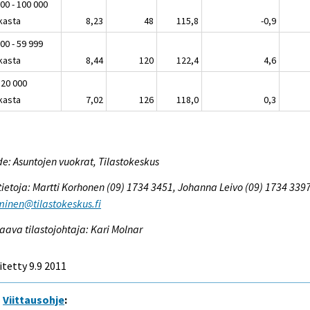
00 - 100 000
kasta
8,23
48
115,8
-0,9
00 - 59 999
kasta
8,44
120
122,4
4,6
 20 000
kasta
7,02
126
118,0
0,3
e: Asuntojen vuokrat, Tilastokeskus
tietoja: Martti Korhonen (09) 1734 3451, Johanna Leivo (09) 1734 3397
inen@tilastokeskus.fi
aava tilastojohtaja: Kari Molnar
itetty 9.9 2011
Viittausohje
: